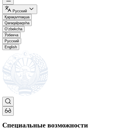
Русский
Қарақалпақша
Qaraqalpaqsha
O‘zbekcha
Ўзбекча
Русский
English
Специальные возможности