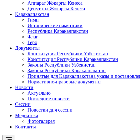
Аппарат Жокаргы Кенеса
Депутаты Жокаргы Кенеса
Каракалпакстан
Гимн
Исторические памятники
Республика Каракалпакстан
Флаг
Герб
Документы
Конституция Республики Узбекистан
Конституция Республики Каракалпакстан
Законы Республики Узбекистан
Законы Республики Каракалпакстан
Принятые для Каракалпакстана указы и постановле
Нормативно-правовые документы
Новости
Актуально
Последние новости
Сессии
Повестки дня сессии
Медиатека
Фотогалерея
Контакты