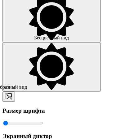
Бесцветный вид
образный вид
Размер шрифта
Экранный диктор