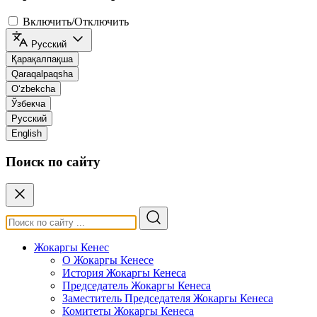
Включить/Отключить
Русский
Қарақалпақша
Qaraqalpaqsha
O‘zbekcha
Ўзбекча
Русский
English
Поиск по сайту
Жокаргы Кенес
О Жокаргы Кенесе
История Жокаргы Кенеса
Председатель Жокаргы Кенеса
Заместитель Председателя Жокаргы Кенеса
Комитеты Жокаргы Кенеса