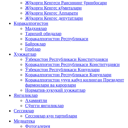
Жўқорғи Кенгеси Раисининг ўринбосари
Жўқорғи Кенгес қўмиталари
Жўқорғи Кенгес Аппарати
Жўқорғи Кенгес депутатлари
Қорақалпоғистон
Мадҳиялар
Тарихий обидалар
Қорақалпоғистон Республикаси
Байроқлар
Герблар
Ҳужжатлар
Ўзбекистон Республикаси Конституцияси
Қорақалпоғистон Республикаси Конституцияси
Ўзбекистон Республикаси Қонунлари
Қорақалпоғистон Республикаси Қонунлари
Қорақалпоғистон учун қабул қилинган Президент
фармонлари ва қарорлари
Норматив-ҳуқуқий ҳужжатлар
Янгиликлар
Аҳамиятли
Сўнгги янгиликлар
Сессиялар
Сессиялар кун тартиблари
Медиатека
Фотогалерея