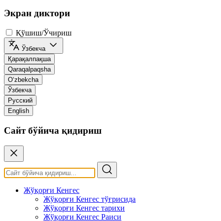
Экран диктори
Қўшиш/Ўчириш
Ўзбекча
Қарақалпақша
Qaraqalpaqsha
O‘zbekcha
Ўзбекча
Русский
English
Сайт бўйича қидириш
Жўқорғи Кенгес
Жўқорғи Кенгес тўғрисида
Жўқорғи Кенгес тарихи
Жўқорғи Кенгес Раиси