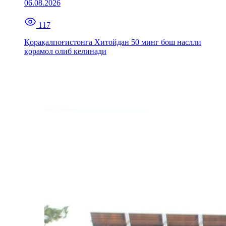
06.08.2026
117
Қорақалпоғистонга Хитойдан 50 минг бош наслли
қорамол олиб келинади