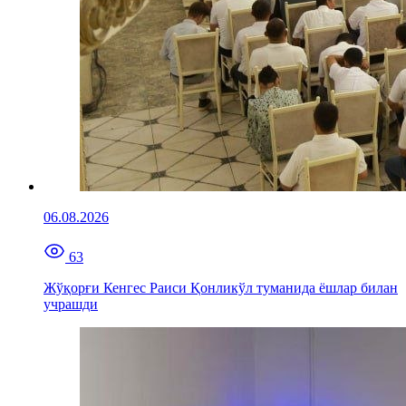
06.08.2026
63
Жўқорғи Кенгес Раиси Қонликўл туманида ёшлар билан
учрашди