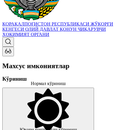
ҚОРАҚАЛПОҒИСТОН РЕСПУБЛИКАСИ ЖЎҚОРҒИ
КЕНГЕСИ
ОЛИЙ ДАВЛАТ ҚОНУН ЧИҚАРУВЧИ
ҲОКИМИЯТ ОРГАНИ
Махсус имкониятлар
Кўриниш
Нормал кўриниш
Юқори контрастли кўриниш