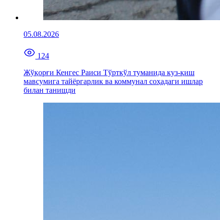
05.08.2026
124
Жўқорғи Кенгес Раиси Тўрткўл туманида куз-қиш
мавсумига тайёргарлик ва коммунал соҳадаги ишлар
билан танишди