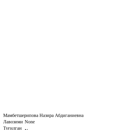
Мамбетшерипова Назира Абдиганиевна
Лавозими
None
Туғилган