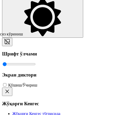
сиз кўриниш
Шрифт ўлчами
Экран диктори
Қўшиш/Ўчириш
Жўқорғи Кенгес
Жўқорғи Кенгес тўғрисида