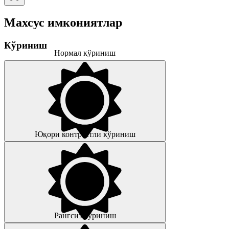
Махсус имкониятлар
Кўриниш
Нормал кўриниш
Юқори контрастли кўриниш
Рангсиз кўриниш