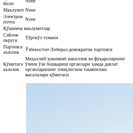
None
йили
Маълумот
None
Электрон
None
почта
Қўшимча маълумотлар
Сайлов
Тўрткўл тумани
округи
Партияга
Ўзбекистон Либерал-демократик партияси
аъзолик
Маҳаллий ҳокимият вакиллик ва фуқароларнинг
Қўмитага
ўзини ўзи бошқариш органлари ҳамда давлат
аъзолик
органларининг очиқлигини таъминлаш
масалалари қўмитаси