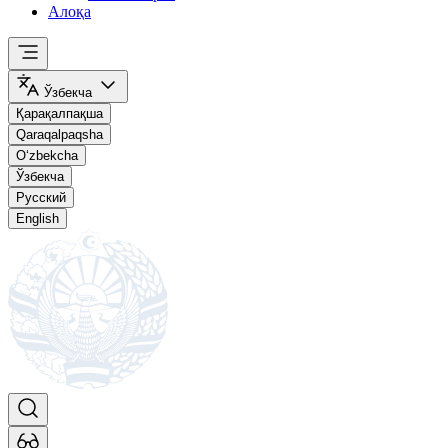
Алоқа
Ўзбекча
Қарақалпақша
Qaraqalpaqsha
O‘zbekcha
Ўзбекча
Русский
English