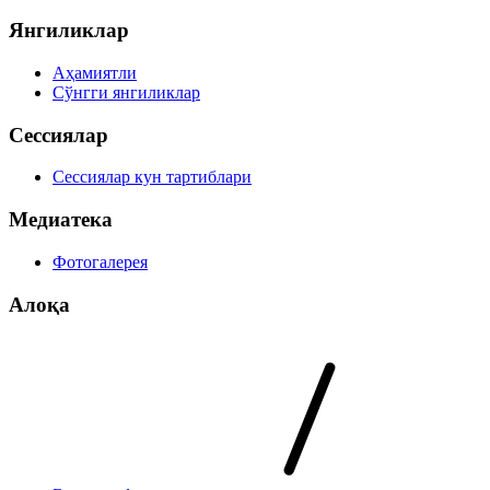
Янгиликлар
Аҳамиятли
Сўнгги янгиликлар
Сессиялар
Сессиялар кун тартиблари
Медиатека
Фотогалерея
Алоқа