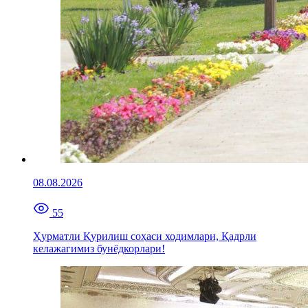
08.08.2026
55
Ҳурматли Қурилиш соҳаси ходимлари, Қадрли
келажагимиз бунёдкорлари!