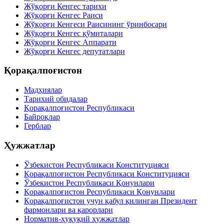
Жўқорғи Кенгес тарихи
Жўқорғи Кенгес Раиси
Жўқорғи Кенгеси Раисининг ўринбосари
Жўқорғи Кенгес қўмиталари
Жўқорғи Кенгес Аппарати
Жўқорғи Кенгес депутатлари
Қорақалпоғистон
Мадҳиялар
Тарихий обидалар
Қорақалпоғистон Республикаси
Байроқлар
Герблар
Ҳужжатлар
Ўзбекистон Республикаси Конституцияси
Қорақалпоғистон Республикаси Конституцияси
Ўзбекистон Республикаси Қонунлари
Қорақалпоғистон Республикаси Қонунлари
Қорақалпоғистон учун қабул қилинган Президент
фармонлари ва қарорлари
Норматив-ҳуқуқий ҳужжатлар