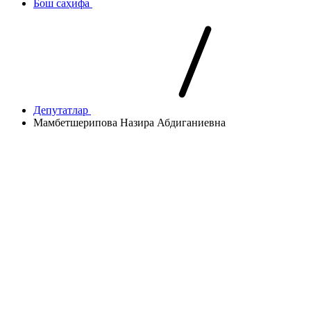
Бош саҳифа
Депутатлар
Мамбетшерипова Назира Абдиганиевна