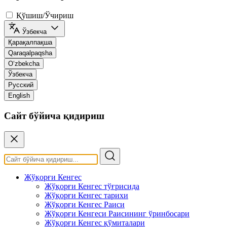
Қўшиш/Ўчириш
Ўзбекча
Қарақалпақша
Qaraqalpaqsha
O‘zbekcha
Ўзбекча
Русский
English
Сайт бўйича қидириш
Жўқорғи Кенгес
Жўқорғи Кенгес тўғрисида
Жўқорғи Кенгес тарихи
Жўқорғи Кенгес Раиси
Жўқорғи Кенгеси Раисининг ўринбосари
Жўқорғи Кенгес қўмиталари