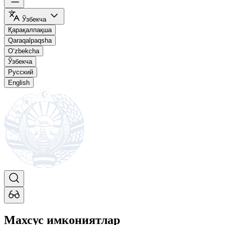
Ўзбекча
Қарақалпақша
Qaraqalpaqsha
O‘zbekcha
Ўзбекча
Русский
English
Махсус имкониятлар