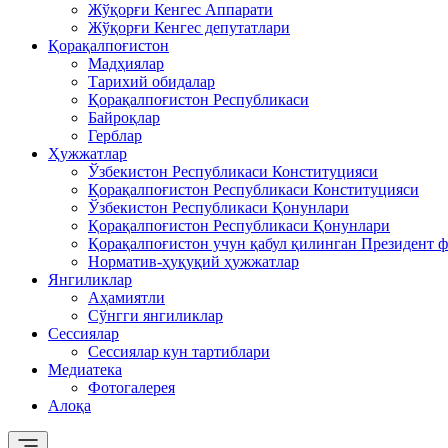
Жўқорғи Кенгес Аппарати
Жўқорғи Кенгес депутатлари
Қорақалпоғистон
Мадҳиялар
Тарихий обидалар
Қорақалпоғистон Республикаси
Байроқлар
Герблар
Ҳужжатлар
Ўзбекистон Республикаси Конституцияси
Қорақалпоғистон Республикаси Конституцияси
Ўзбекистон Республикаси Қонунлари
Қорақалпоғистон Республикаси Қонунлари
Қорақалпоғистон учун қабул қилинган Президент ф
Норматив-ҳуқуқий ҳужжатлар
Янгиликлар
Аҳамиятли
Сўнгги янгиликлар
Сессиялар
Сессиялар кун тартиблари
Медиатека
Фотогалерея
Алоқа