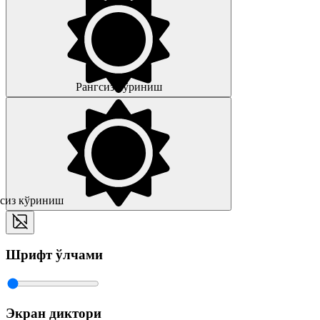
Рангсиз кўриниш
сиз кўриниш
Шрифт ўлчами
Экран диктори