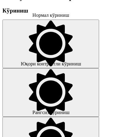
Кўриниш
Нормал кўриниш
Юқори контрастли кўриниш
Рангсиз кўриниш