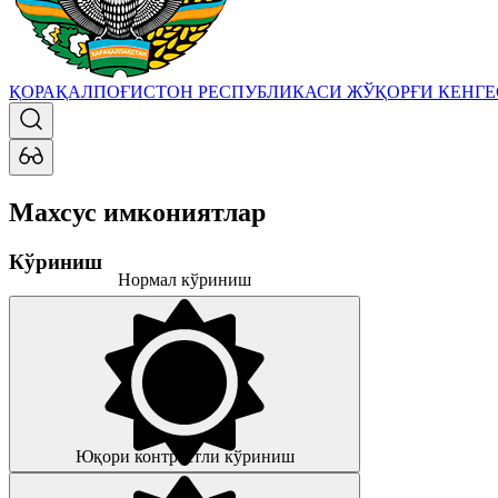
ҚОРАҚАЛПОҒИСТОН РЕСПУБЛИКАСИ ЖЎҚОРҒИ КЕНГ
Махсус имкониятлар
Кўриниш
Нормал кўриниш
Юқори контрастли кўриниш