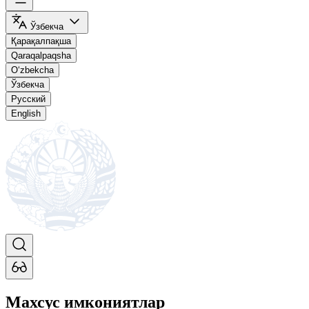
Ўзбекча
Қарақалпақша
Qaraqalpaqsha
O‘zbekcha
Ўзбекча
Русский
English
Махсус имкониятлар