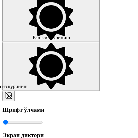
Рангсиз кўриниш
сиз кўриниш
Шрифт ўлчами
Экран диктори