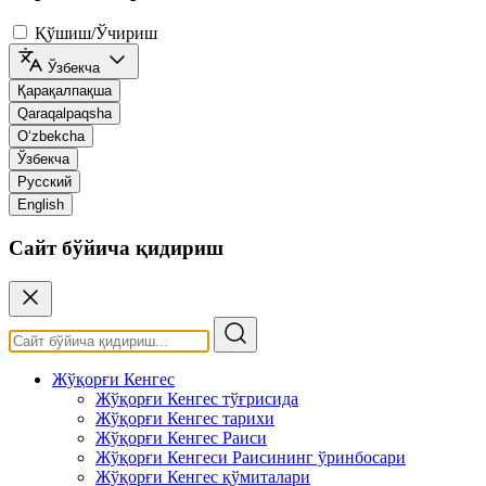
Қўшиш/Ўчириш
Ўзбекча
Қарақалпақша
Qaraqalpaqsha
O‘zbekcha
Ўзбекча
Русский
English
Сайт бўйича қидириш
Жўқорғи Кенгес
Жўқорғи Кенгес тўғрисида
Жўқорғи Кенгес тарихи
Жўқорғи Кенгес Раиси
Жўқорғи Кенгеси Раисининг ўринбосари
Жўқорғи Кенгес қўмиталари