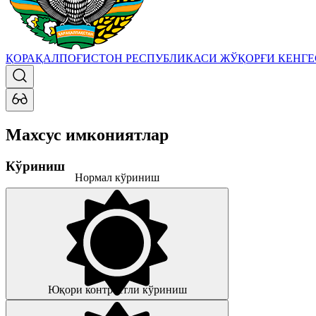
ҚОРАҚАЛПОҒИСТОН РЕСПУБЛИКАСИ ЖЎҚОРҒИ КЕНГ
Махсус имкониятлар
Кўриниш
Нормал кўриниш
Юқори контрастли кўриниш