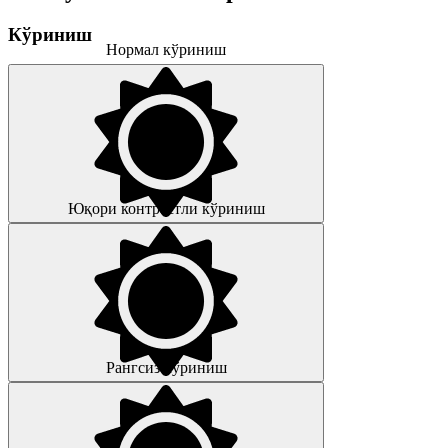
Кўриниш
Нормал кўриниш
Юқори контрастли кўриниш
Рангсиз кўриниш