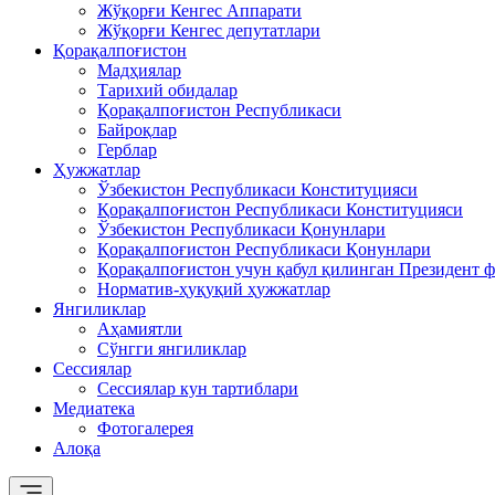
Жўқорғи Кенгес Аппарати
Жўқорғи Кенгес депутатлари
Қорақалпоғистон
Мадҳиялар
Тарихий обидалар
Қорақалпоғистон Республикаси
Байроқлар
Герблар
Ҳужжатлар
Ўзбекистон Республикаси Конституцияси
Қорақалпоғистон Республикаси Конституцияси
Ўзбекистон Республикаси Қонунлари
Қорақалпоғистон Республикаси Қонунлари
Қорақалпоғистон учун қабул қилинган Президент ф
Норматив-ҳуқуқий ҳужжатлар
Янгиликлар
Аҳамиятли
Сўнгги янгиликлар
Сессиялар
Сессиялар кун тартиблари
Медиатека
Фотогалерея
Алоқа