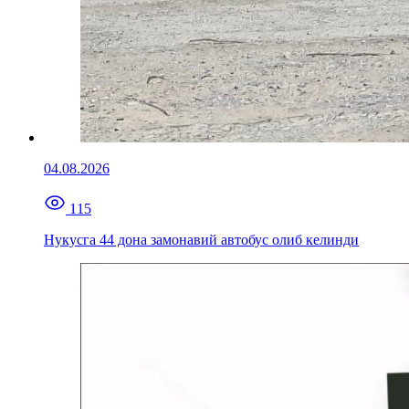
04.08.2026
115
Нукусга 44 дона замонавий автобус олиб келинди