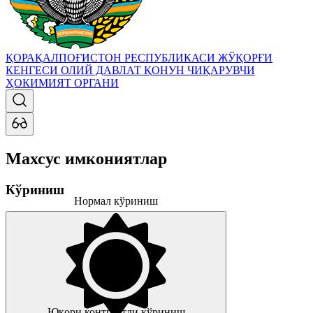
ҚОРАҚАЛПОҒИСТОН РЕСПУБЛИКАСИ ЖЎҚОРҒИ
КЕНГЕСИ
ОЛИЙ ДАВЛАТ ҚОНУН ЧИҚАРУВЧИ
ҲОКИМИЯТ ОРГАНИ
Махсус имкониятлар
Кўриниш
Нормал кўриниш
Юқори контрастли кўриниш