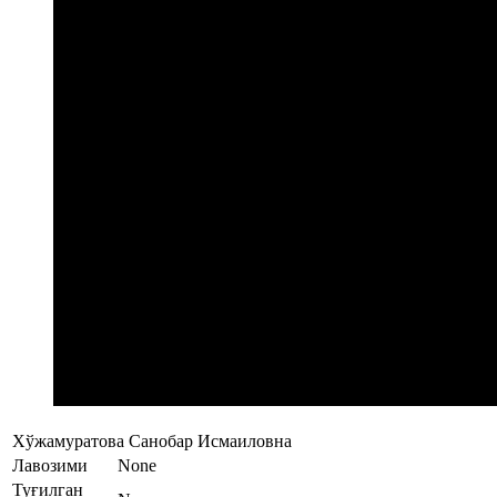
Хўжамуратова Санобар Исмаиловна
Лавозими
None
Туғилган