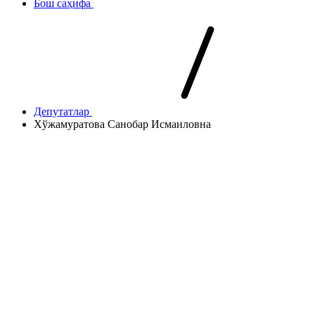
Бош саҳифа
Депутатлар
Хўжамуратова Санобар Исмаиловна