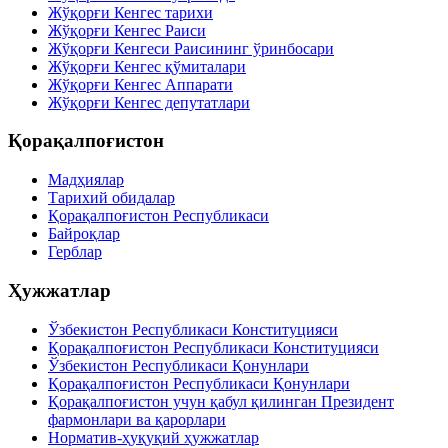
Жўқорғи Кенгес тарихи
Жўқорғи Кенгес Раиси
Жўқорғи Кенгеси Раисининг ўринбосари
Жўқорғи Кенгес қўмиталари
Жўқорғи Кенгес Аппарати
Жўқорғи Кенгес депутатлари
Қорақалпоғистон
Мадҳиялар
Тарихий обидалар
Қорақалпоғистон Республикаси
Байроқлар
Герблар
Ҳужжатлар
Ўзбекистон Республикаси Конституцияси
Қорақалпоғистон Республикаси Конституцияси
Ўзбекистон Республикаси Қонунлари
Қорақалпоғистон Республикаси Қонунлари
Қорақалпоғистон учун қабул қилинган Президент
фармонлари ва қарорлари
Норматив-ҳуқуқий ҳужжатлар