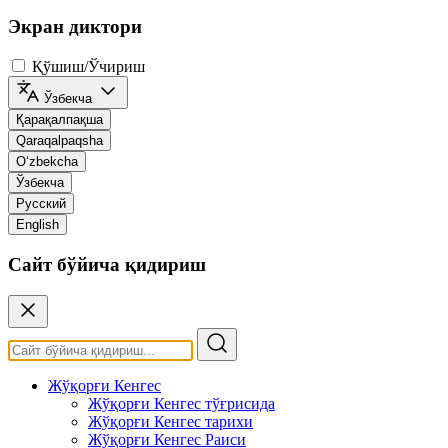
Экран диктори
Қўшиш/Ўчириш
Ўзбекча
Қарақалпақша
Qaraqalpaqsha
O‘zbekcha
Ўзбекча
Русский
English
Сайт бўйича қидириш
Жўқорғи Кенгес
Жўқорғи Кенгес тўғрисида
Жўқорғи Кенгес тарихи
Жўқорғи Кенгес Раиси