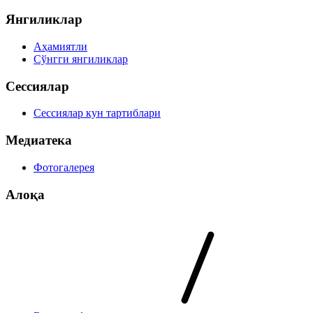
Янгиликлар
Аҳамиятли
Сўнгги янгиликлар
Сессиялар
Сессиялар кун тартиблари
Медиатека
Фотогалерея
Алоқа