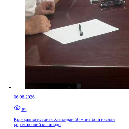
06.08.2026
85
Қорақалпоғистонга Хитойдан 50 минг бош наслли
қорамол олиб келинади