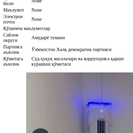
None
йили
Маълумот
None
Электрон
None
почта
Қўшимча маълумотлар
Сайлов
Амударё тумани
округи
Партияга
Ўзбекистон Халқ демократик партияси
аъзолик
Қўмитага
Суд-ҳуқуқ масалалари ва коррупцияга қарши
аъзолик
курашиш қўмитаси