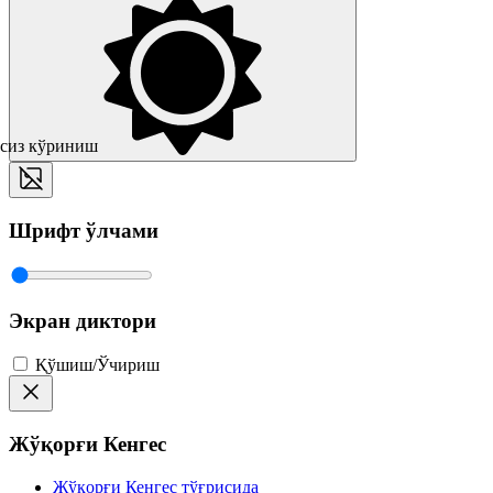
сиз кўриниш
Шрифт ўлчами
Экран диктори
Қўшиш/Ўчириш
Жўқорғи Кенгес
Жўқорғи Кенгес тўғрисида