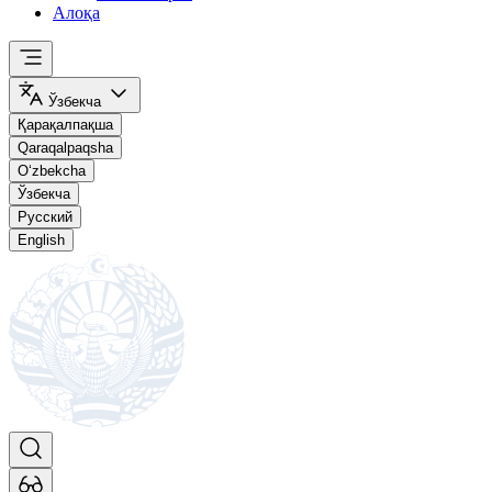
Алоқа
Ўзбекча
Қарақалпақша
Qaraqalpaqsha
O‘zbekcha
Ўзбекча
Русский
English