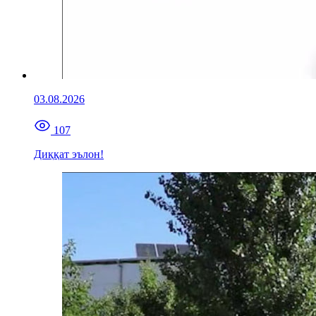
03.08.2026
107
Диққат эълон!