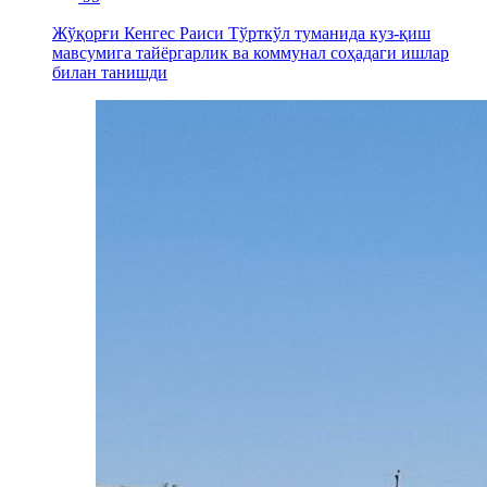
Жўқорғи Кенгес Раиси Тўрткўл туманида куз-қиш
мавсумига тайёргарлик ва коммунал соҳадаги ишлар
билан танишди