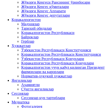
Жўқорғи Кенгеси Раисининг ўринбосари
Жўқорғи Кенгес қўмиталари
Жўқорғи Кенгес Аппарати
Жўқорғи Кенгес депутатлари
Қорақалпоғистон
Мадҳиялар
Тарихий обидалар
Қорақалпоғистон Республикаси
Байроқлар
Герблар
Ҳужжатлар
Ўзбекистон Республикаси Конституцияси
Қорақалпоғистон Республикаси Конституцияси
Ўзбекистон Республикаси Қонунлари
Қорақалпоғистон Республикаси Қонунлари
Қорақалпоғистон учун қабул қилинган Президент
фармонлари ва қарорлари
Норматив-ҳуқуқий ҳужжатлар
Янгиликлар
Аҳамиятли
Сўнгги янгиликлар
Сессиялар
Сессиялар кун тартиблари
Медиатека
Фотогалерея