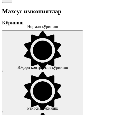
Махсус имкониятлар
Кўриниш
Нормал кўриниш
Юқори контрастли кўриниш
Рангсиз кўриниш