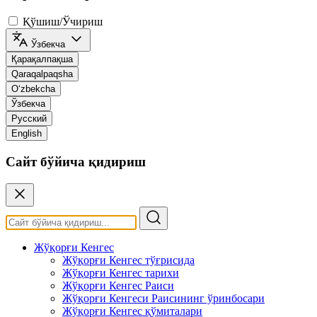
Қўшиш/Ўчириш
Ўзбекча
Қарақалпақша
Qaraqalpaqsha
O‘zbekcha
Ўзбекча
Русский
English
Сайт бўйича қидириш
Жўқорғи Кенгес
Жўқорғи Кенгес тўғрисида
Жўқорғи Кенгес тарихи
Жўқорғи Кенгес Раиси
Жўқорғи Кенгеси Раисининг ўринбосари
Жўқорғи Кенгес қўмиталари