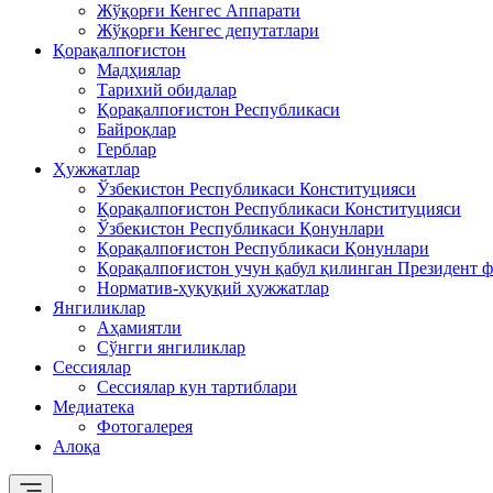
Жўқорғи Кенгес Аппарати
Жўқорғи Кенгес депутатлари
Қорақалпоғистон
Мадҳиялар
Тарихий обидалар
Қорақалпоғистон Республикаси
Байроқлар
Герблар
Ҳужжатлар
Ўзбекистон Республикаси Конституцияси
Қорақалпоғистон Республикаси Конституцияси
Ўзбекистон Республикаси Қонунлари
Қорақалпоғистон Республикаси Қонунлари
Қорақалпоғистон учун қабул қилинган Президент ф
Норматив-ҳуқуқий ҳужжатлар
Янгиликлар
Аҳамиятли
Сўнгги янгиликлар
Сессиялар
Сессиялар кун тартиблари
Медиатека
Фотогалерея
Алоқа