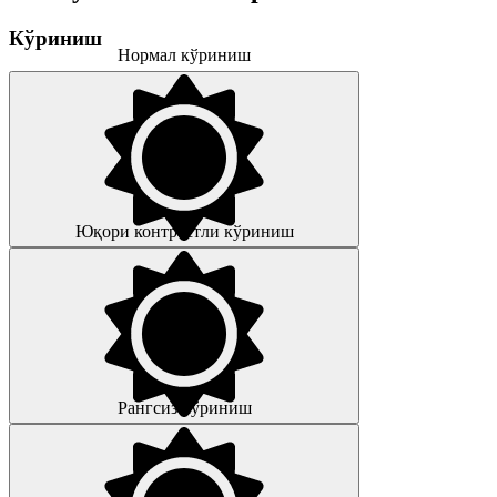
Кўриниш
Нормал кўриниш
Юқори контрастли кўриниш
Рангсиз кўриниш