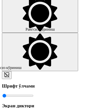
Рангсиз кўриниш
сиз кўриниш
Шрифт ўлчами
Экран диктори