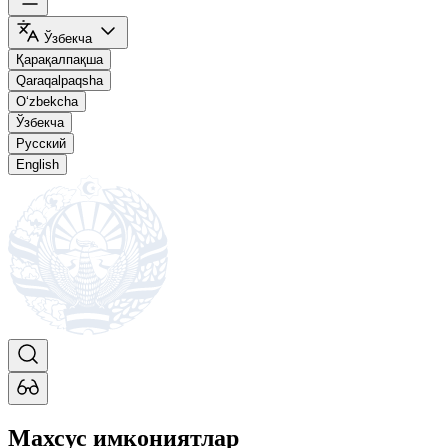
Ўзбекча
Қарақалпақша
Qaraqalpaqsha
O‘zbekcha
Ўзбекча
Русский
English
Махсус имкониятлар