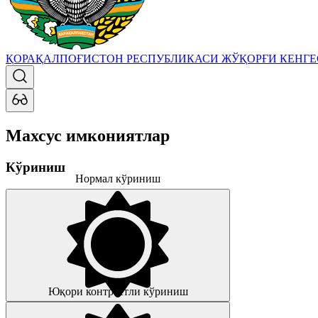
ҚОРАҚАЛПОҒИСТОН РЕСПУБЛИКАСИ ЖЎҚОРҒИ КЕНГ
Махсус имкониятлар
Кўриниш
Нормал кўриниш
Юқори контрастли кўриниш