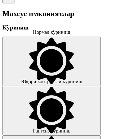
Махсус имкониятлар
Кўриниш
Нормал кўриниш
Юқори контрастли кўриниш
Рангсиз кўриниш