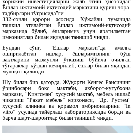
хорижий инвестицияларни жалб этиш ҳисобидан
Ёшлар ижтимоий-иқтисодий марказини қуриш чора-
тадбирлари тўғрисида"ги
332-сонли қарори асосида Хўжайли туманида
ташкил этилаётган Ёшлар ижтимоий-иқтисодий
марказида бўлиб, ёшларимиз учун яратилаётган
имкониятлар билан яқиндан танишиб чиқди.
Бундан сўнг, "Ёшлар маркази"да амалга
оширилаётган ишлар, ёшларимизнинг бўш
вақтларини мазмунли ўтказиш бўйича очилган
тўгараклар кўздан кечирилиб, ёшлар билан яқиндан
мулоқот қилинди.
Шу билан бир қаторда, Жўқорғи Кенгес Раисининг
ўринбосари бокс мактаби, ахборот-кутубхона
маркази, "Кингсман" хусусий мактаб, мебель ишлаб
чиқариш "Рахат мебель" корхонаси, "Др. Рустем"
хусусий клиника ва қорамол эмбрионларини "In
vitro" усулида тайёрлаш лабораториясида борди ва
барча шарт-шароитлар билан танишиб чиқди.