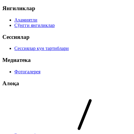
Янгиликлар
Аҳамиятли
Сўнгги янгиликлар
Сессиялар
Сессиялар кун тартиблари
Медиатека
Фотогалерея
Алоқа