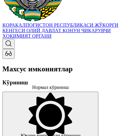
ҚОРАҚАЛПОҒИСТОН РЕСПУБЛИКАСИ ЖЎҚОРҒИ
КЕНГЕСИ
ОЛИЙ ДАВЛАТ ҚОНУН ЧИҚАРУВЧИ
ҲОКИМИЯТ ОРГАНИ
Махсус имкониятлар
Кўриниш
Нормал кўриниш
Юқори контрастли кўриниш