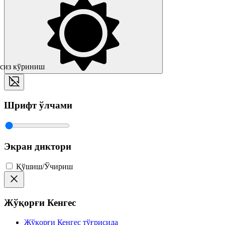
сиз кўриниш
Шрифт ўлчами
Экран диктори
Қўшиш/Ўчириш
Жўқорғи Кенгес
Жўқорғи Кенгес тўғрисида