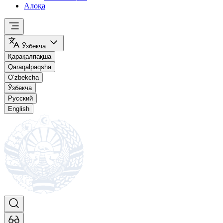
Алоқа
Ўзбекча
Қарақалпақша
Qaraqalpaqsha
O‘zbekcha
Ўзбекча
Русский
English