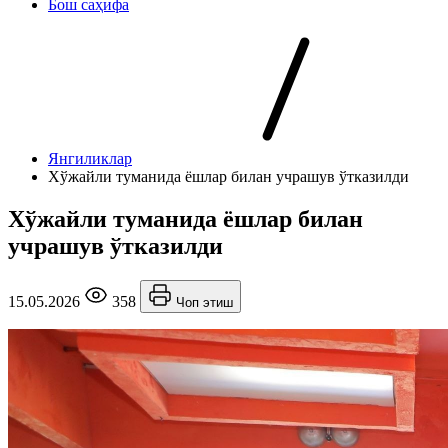
Бош саҳифа
Янгиликлар
Хўжайли туманида ёшлар билан учрашув ўтказилди
Хўжайли туманида ёшлар билан
учрашув ўтказилди
15.05.2026
358
Чоп этиш