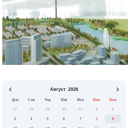
Август
2026
Душ
Сеш
Чор
Пай
Жум
Шан
Якш
27
28
29
30
31
1
2
3
4
5
6
7
8
9