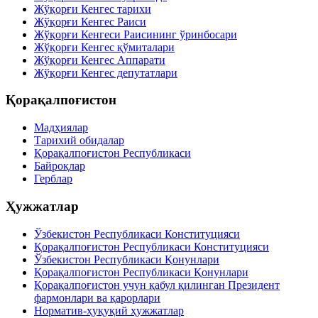
Жўқорғи Кенгес тарихи
Жўқорғи Кенгес Раиси
Жўқорғи Кенгеси Раисининг ўринбосари
Жўқорғи Кенгес қўмиталари
Жўқорғи Кенгес Аппарати
Жўқорғи Кенгес депутатлари
Қорақалпоғистон
Мадҳиялар
Тарихий обидалар
Қорақалпоғистон Республикаси
Байроқлар
Герблар
Ҳужжатлар
Ўзбекистон Республикаси Конституцияси
Қорақалпоғистон Республикаси Конституцияси
Ўзбекистон Республикаси Қонунлари
Қорақалпоғистон Республикаси Қонунлари
Қорақалпоғистон учун қабул қилинган Президент
фармонлари ва қарорлари
Норматив-ҳуқуқий ҳужжатлар