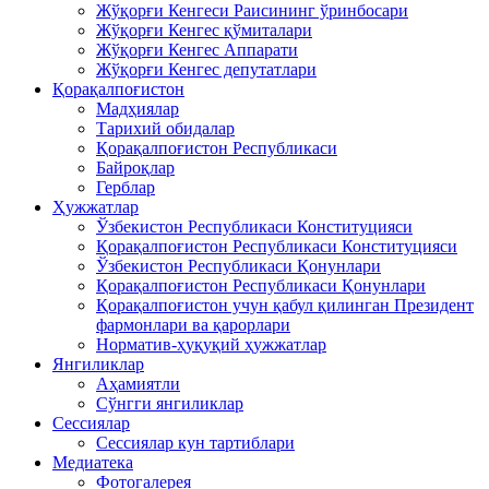
Жўқорғи Кенгеси Раисининг ўринбосари
Жўқорғи Кенгес қўмиталари
Жўқорғи Кенгес Аппарати
Жўқорғи Кенгес депутатлари
Қорақалпоғистон
Мадҳиялар
Тарихий обидалар
Қорақалпоғистон Республикаси
Байроқлар
Герблар
Ҳужжатлар
Ўзбекистон Республикаси Конституцияси
Қорақалпоғистон Республикаси Конституцияси
Ўзбекистон Республикаси Қонунлари
Қорақалпоғистон Республикаси Қонунлари
Қорақалпоғистон учун қабул қилинган Президент
фармонлари ва қарорлари
Норматив-ҳуқуқий ҳужжатлар
Янгиликлар
Аҳамиятли
Сўнгги янгиликлар
Сессиялар
Сессиялар кун тартиблари
Медиатека
Фотогалерея