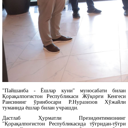
"Пайшанба - Ёшлар куни" муносабати билан
Қорақалпоғистон Республикаси Жўқорғи Кенгеси
Раисининг ўринбосари Р.Нуразизов Хўжайли
туманида ёшлар билан учрашди.
Дастлаб Ҳурматли Президентимизнинг
"Қорақалпоғистон Республикасида тўғридан-тўғри