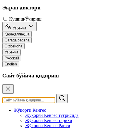
Экран диктори
Қўшиш/Ўчириш
Ўзбекча
Қарақалпақша
Qaraqalpaqsha
O‘zbekcha
Ўзбекча
Русский
English
Сайт бўйича қидириш
Жўқорғи Кенгес
Жўқорғи Кенгес тўғрисида
Жўқорғи Кенгес тарихи
Жўқорғи Кенгес Раиси