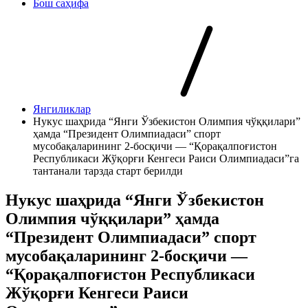
Бош саҳифа
Янгиликлар
Нукус шаҳрида “Янги Ўзбекистон Олимпия чўққилари”
ҳамда “Президент Олимпиадаси” спорт
мусобақаларининг 2-босқичи — “Қорақалпоғистон
Республикаси Жўқорғи Кенгеси Раиси Олимпиадаси”га
тантанали тарзда старт берилди
Нукус шаҳрида “Янги Ўзбекистон
Олимпия чўққилари” ҳамда
“Президент Олимпиадаси” спорт
мусобақаларининг 2-босқичи —
“Қорақалпоғистон Республикаси
Жўқорғи Кенгеси Раиси