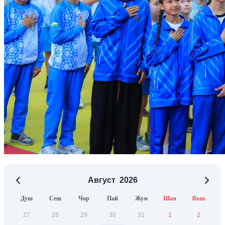
Август
2026
Душ
Сеш
Чор
Пай
Жум
Шан
Якш
27
28
29
30
31
1
2