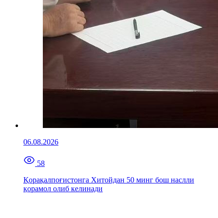
06.08.2026
58
Қорақалпоғистонга Хитойдан 50 минг бош наслли
қорамол олиб келинади