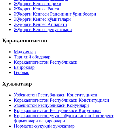
Жўқорғи Кенгес тарихи
Жўқорғи Кенгес Раиси
Жўқорғи Кенгеси Раисининг ўринбосари
Жўқорғи Кенгес қўмиталари
Жўқорғи Кенгес Аппарати
Жўқорғи Кенгес депутатлари
Қорақалпоғистон
Мадҳиялар
Тарихий обидалар
Қорақалпоғистон Республикаси
Байроқлар
Герблар
Ҳужжатлар
Ўзбекистон Республикаси Конституцияси
Қорақалпоғистон Республикаси Конституцияси
Ўзбекистон Республикаси Қонунлари
Қорақалпоғистон Республикаси Қонунлари
Қорақалпоғистон учун қабул қилинган Президент
фармонлари ва қарорлари
Норматив-ҳуқуқий ҳужжатлар