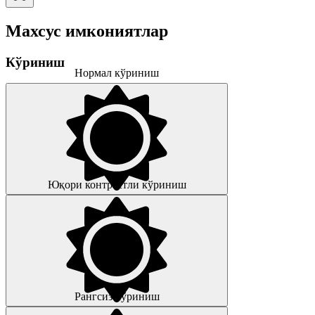
Махсус имкониятлар
Кўриниш
Нормал кўриниш
Юқори контрастли кўриниш
Рангсиз кўриниш