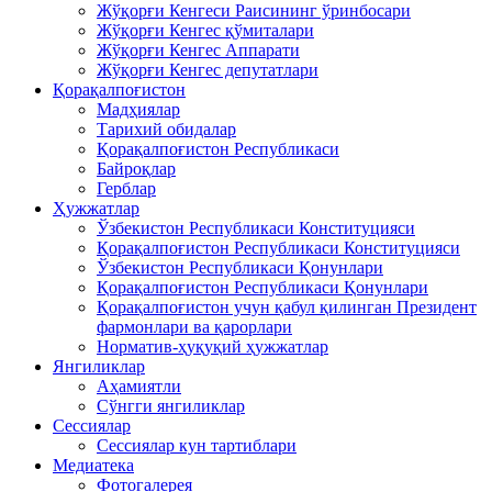
Жўқорғи Кенгеси Раисининг ўринбосари
Жўқорғи Кенгес қўмиталари
Жўқорғи Кенгес Аппарати
Жўқорғи Кенгес депутатлари
Қорақалпоғистон
Мадҳиялар
Тарихий обидалар
Қорақалпоғистон Республикаси
Байроқлар
Герблар
Ҳужжатлар
Ўзбекистон Республикаси Конституцияси
Қорақалпоғистон Республикаси Конституцияси
Ўзбекистон Республикаси Қонунлари
Қорақалпоғистон Республикаси Қонунлари
Қорақалпоғистон учун қабул қилинган Президент
фармонлари ва қарорлари
Норматив-ҳуқуқий ҳужжатлар
Янгиликлар
Аҳамиятли
Сўнгги янгиликлар
Сессиялар
Сессиялар кун тартиблари
Медиатека
Фотогалерея