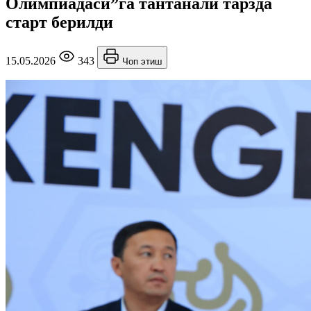
Олимпиадаси”га тантанали тарзда
старт берилди
15.05.2026
343
Чоп этиш