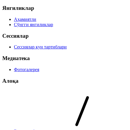
Янгиликлар
Аҳамиятли
Сўнгги янгиликлар
Сессиялар
Сессиялар кун тартиблари
Медиатека
Фотогалерея
Алоқа