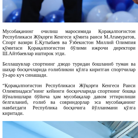
Мусобақанинг очилиш маросимида Қорақалпоғистон
Республикаси Жўқорғи Кенгеси қўмита раиси М.Атамуратов,
Спорт вазири Е.Қутыбаев ва Ўзбекистон Миллий Олимпия
қўмитаси Қорақалпоғистон бўлими ижрочи директори
Ш.Айтбаевлар иштирок этди.
Беллашувлар спортнинг дзюдо туридан бошланиб туман ва
шаҳар босқичларида ғолибликни қўлга киритган спортчилар
ўз-аро куч синашади.
“Қорақалпоғистон Республикаси Жўқорғи Кенгеси Раиси
Олимпиадаси”нинг кейинги босқичларида спортнинг бошқа
йўналишлари бўйича ҳам мусобақалар давом эттирилиши
белгиланиб, ғолиб ва совриндорлар эса мусобақанинг
навбатдаги Республика босқичига йўлланмани қўлга
киритади.