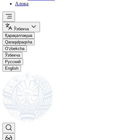
Алоқа
Ўзбекча
Қарақалпақша
Qaraqalpaqsha
O‘zbekcha
Ўзбекча
Русский
English