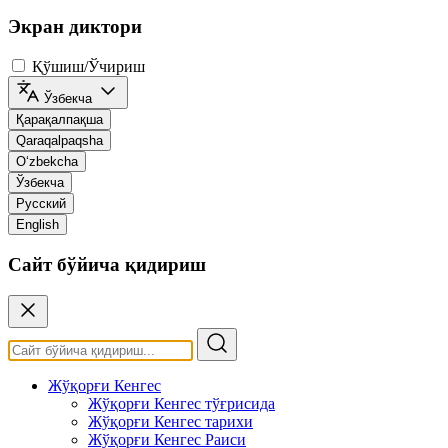
Экран диктори
Қўшиш/Ўчириш
Ўзбекча
Қарақалпақша
Qaraqalpaqsha
O‘zbekcha
Ўзбекча
Русский
English
Сайт бўйича қидириш
Жўқорғи Кенгес
Жўқорғи Кенгес тўғрисида
Жўқорғи Кенгес тарихи
Жўқорғи Кенгес Раиси