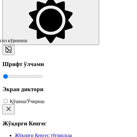
сиз кўриниш
Шрифт ўлчами
Экран диктори
Қўшиш/Ўчириш
Жўқорғи Кенгес
Жўқорғи Кенгес тўғрисида