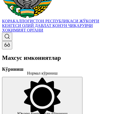
ҚОРАҚАЛПОҒИСТОН РЕСПУБЛИКАСИ ЖЎҚОРҒИ
КЕНГЕСИ
ОЛИЙ ДАВЛАТ ҚОНУН ЧИҚАРУВЧИ
ҲОКИМИЯТ ОРГАНИ
Махсус имкониятлар
Кўриниш
Нормал кўриниш
Юқори контрастли кўриниш