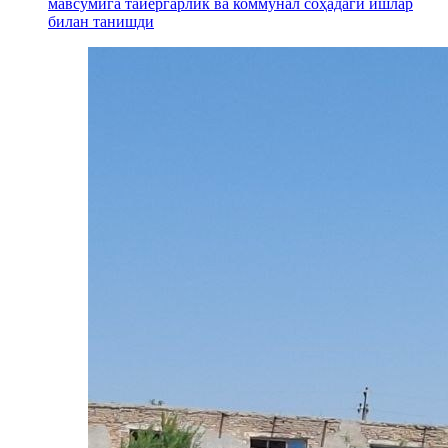
мавсумига тайёргарлик ва коммунал соҳадаги ишлар
билан танишди