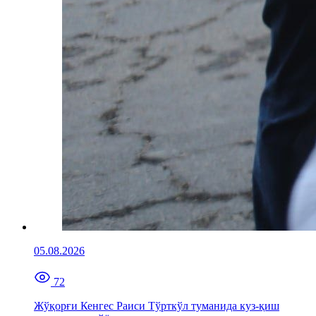
05.08.2026
72
Жўқорғи Кенгес Раиси Тўрткўл туманида куз-қиш