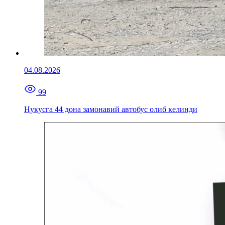
04.08.2026
99
Нукусга 44 дона замонавий автобус олиб келинди