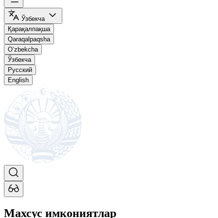
Ўзбекча
Қарақалпақша
Qaraqalpaqsha
O‘zbekcha
Ўзбекча
Русский
English
Махсус имкониятлар