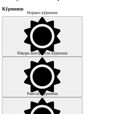
Кўриниш
Нормал кўриниш
Юқори контрастли кўриниш
Рангсиз кўриниш