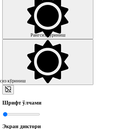
Рангсиз кўриниш
сиз кўриниш
Шрифт ўлчами
Экран диктори