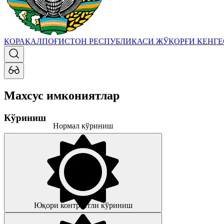
ҚОРАҚАЛПОҒИСТОН РЕСПУБЛИКАСИ ЖЎҚОРҒИ КЕНГ
Махсус имкониятлар
Кўриниш
Нормал кўриниш
Юқори контрастли кўриниш