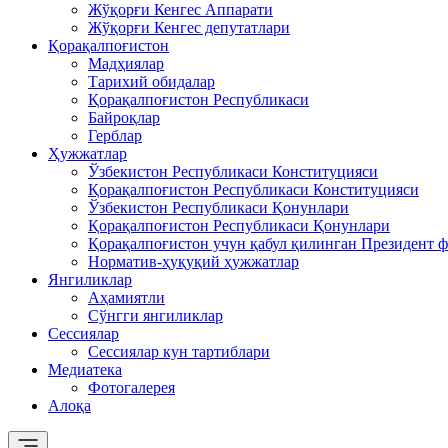
Жўқорғи Кенгес Аппарати
Жўқорғи Кенгес депутатлари
Қорақалпоғистон
Мадҳиялар
Тарихий обидалар
Қорақалпоғистон Республикаси
Байроқлар
Герблар
Ҳужжатлар
Ўзбекистон Республикаси Конституцияси
Қорақалпоғистон Республикаси Конституцияси
Ўзбекистон Республикаси Қонунлари
Қорақалпоғистон Республикаси Қонунлари
Қорақалпоғистон учун қабул қилинган Президент ф
Норматив-ҳуқуқий ҳужжатлар
Янгиликлар
Аҳамиятли
Сўнгги янгиликлар
Сессиялар
Сессиялар кун тартиблари
Медиатека
Фотогалерея
Алоқа