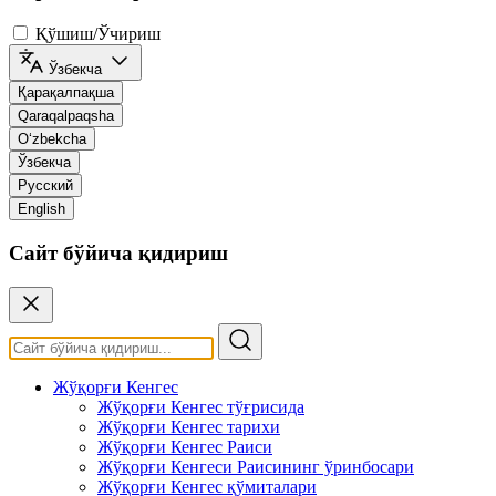
Қўшиш/Ўчириш
Ўзбекча
Қарақалпақша
Qaraqalpaqsha
O‘zbekcha
Ўзбекча
Русский
English
Сайт бўйича қидириш
Жўқорғи Кенгес
Жўқорғи Кенгес тўғрисида
Жўқорғи Кенгес тарихи
Жўқорғи Кенгес Раиси
Жўқорғи Кенгеси Раисининг ўринбосари
Жўқорғи Кенгес қўмиталари