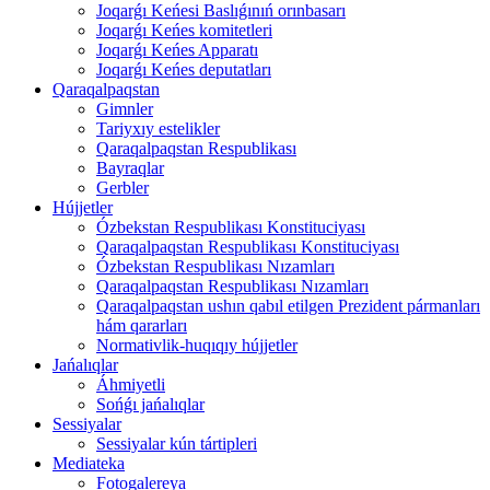
Joqarǵı Keńesi Baslıǵınıń orınbasarı
Joqarǵı Keńes komitetleri
Joqarǵı Keńes Apparatı
Joqarǵı Keńes deputatları
Qaraqalpaqstan
Gimnler
Tariyxıy estelikler
Qaraqalpaqstan Respublikası
Bayraqlar
Gerbler
Hújjetler
Ózbekstan Respublikası Konstituciyası
Qaraqalpaqstan Respublikası Konstituciyası
Ózbekstan Respublikası Nızamları
Qaraqalpaqstan Respublikası Nızamları
Qaraqalpaqstan ushın qabıl etilgen Prezident pármanları
hám qararları
Normativlik-huqıqıy hújjetler
Jańalıqlar
Áhmiyetli
Sońǵı jańalıqlar
Sessiyalar
Sessiyalar kún tártipleri
Mediateka
Fotogalereya