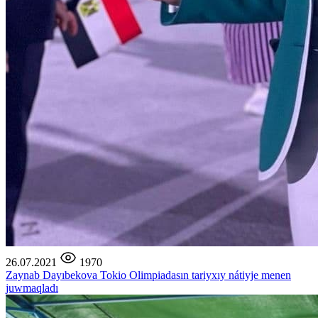
26.07.2021
1970
Zaynab Dayıbekova Tokio Olimpiadasın tariyxıy nátiyje menen
juwmaqladı