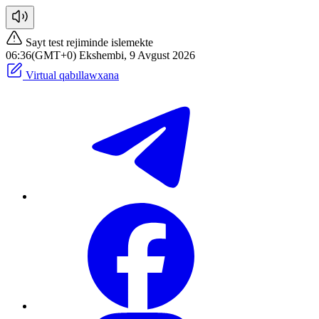
Sayt test rejiminde islemekte
06:36(GMT+0) Ekshembi, 9 Avgust 2026
Virtual qabıllawxana