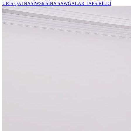
URÍS QATNASÍWShÍSÍNA SAWǴALAR TAPSÍRÍLDÍ