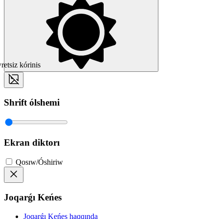
etsiz kórinis
Shrift ólshemi
Ekran diktorı
Qosıw/Óshiriw
Joqarǵı Keńes
Joqarǵı Keńes haqqında