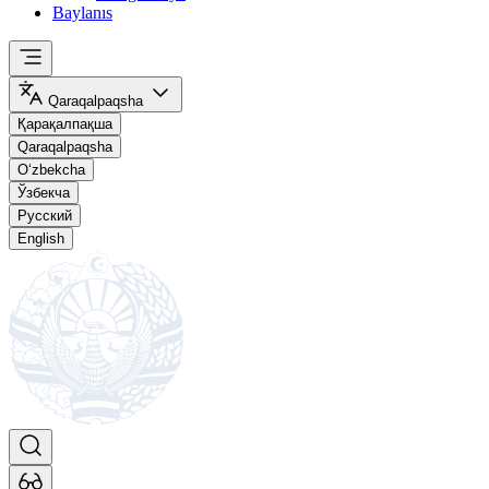
Baylanıs
Qaraqalpaqsha
Қарақалпақша
Qaraqalpaqsha
O‘zbekcha
Ўзбекча
Русский
English