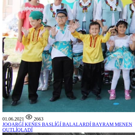
01.06.2021
2663
JOQARǴÍ KEŃES BASLÍǴÍ BALALARDÍ BAYRAM MENEN
QUTLÍQLADÍ