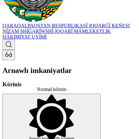
QARAQALPAQSTAN RESPUBLIKASÍ JOQARǴÍ KEŃESI
NÍZAM SHÍǴARÍWSHÍ JOQARÍ MÁMLEKETLIK
HÁKIMIYAT UYÍMÍ
Arnawlı imkaniyatlar
Kórinis
Normal kórinis
Joqarı kontrastlı kórinis