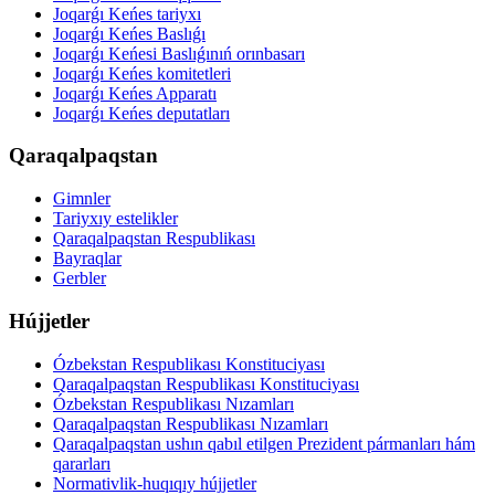
Joqarǵı Keńes tariyxı
Joqarǵı Keńes Baslıǵı
Joqarǵı Keńesi Baslıǵınıń orınbasarı
Joqarǵı Keńes komitetleri
Joqarǵı Keńes Apparatı
Joqarǵı Keńes deputatları
Qaraqalpaqstan
Gimnler
Tariyxıy estelikler
Qaraqalpaqstan Respublikası
Bayraqlar
Gerbler
Hújjetler
Ózbekstan Respublikası Konstituciyası
Qaraqalpaqstan Respublikası Konstituciyası
Ózbekstan Respublikası Nızamları
Qaraqalpaqstan Respublikası Nızamları
Qaraqalpaqstan ushın qabıl etilgen Prezident pármanları hám
qararları
Normativlik-huqıqıy hújjetler