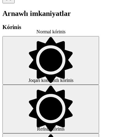
Arnawlı imkaniyatlar
Kórinis
Normal kórinis
Joqarı kontrastlı kórinis
Reńsiz kórinis