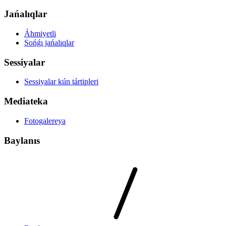
Jańalıqlar
Áhmiyetli
Sońǵı jańalıqlar
Sessiyalar
Sessiyalar kún tártipleri
Mediateka
Fotogalereya
Baylanıs