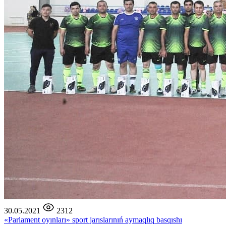
30.05.2021
2312
«Parlament oyınları» sport jarıslarınıń aymaqlıq basqıshı