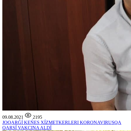
09.08.2021
2195
JOQARǴÍ KEŃES XÍZMETKERLERI KORONAVIRUSQA
QARSÍ VAKCINA ALDÍ