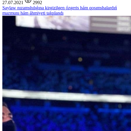
27.07.2021
2992
Saylaw nızamshılıǵına kirgizilgen ózgeris hám qosımshalardıń
mazmunı hám áhmiyeti talqılandı