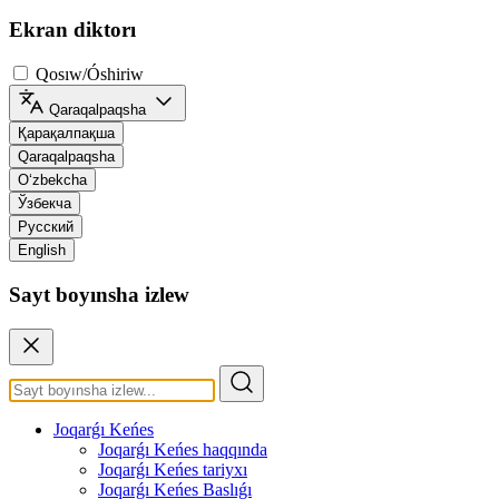
Ekran diktorı
Qosıw/Óshiriw
Qaraqalpaqsha
Қарақалпақша
Qaraqalpaqsha
O‘zbekcha
Ўзбекча
Русский
English
Sayt boyınsha izlew
Joqarǵı Keńes
Joqarǵı Keńes haqqında
Joqarǵı Keńes tariyxı
Joqarǵı Keńes Baslıǵı