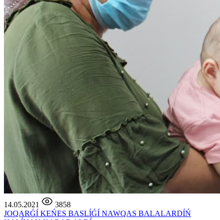
14.05.2021
3858
JOQARǴÍ KEŃES BASLÍǴÍ NAWQAS BALALARDÍŃ