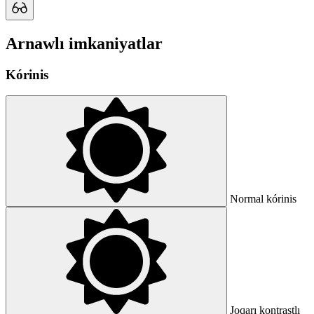
Arnawlı imkaniyatlar
Kórinis
Normal kórinis
Joqarı kontrastlı