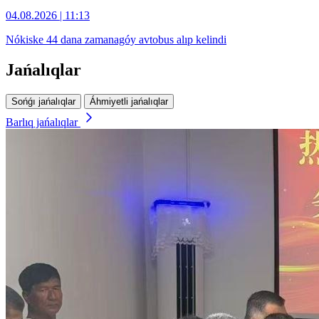
04.08.2026 | 11:13
Nókiske 44 dana zamanagóy avtobus alıp kelindi
Jańalıqlar
Sońǵı jańalıqlar
Áhmiyetli jańalıqlar
Barlıq jańalıqlar