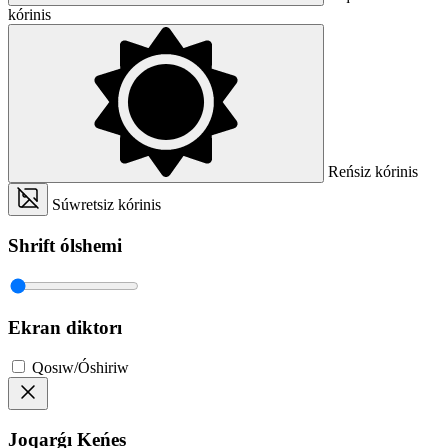
kórinis
Reńsiz kórinis
Súwretsiz kórinis
Shrift ólshemi
Ekran diktorı
Qosıw/Óshiriw
Joqarǵı Keńes