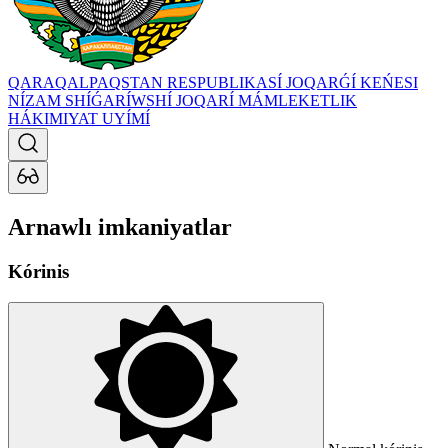
QARAQALPAQSTAN RESPUBLIKASÍ JOQARǴÍ KEŃESI
NÍZAM SHÍǴARÍWSHÍ JOQARÍ MÁMLEKETLIK
HÁKIMIYAT UYÍMÍ
Arnawlı imkaniyatlar
Kórinis