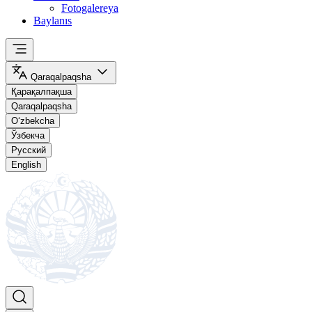
Fotogalereya
Baylanıs
Qaraqalpaqsha
Қарақалпақша
Qaraqalpaqsha
O‘zbekcha
Ўзбекча
Русский
English