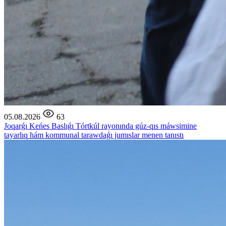
05.08.2026
63
Joqarǵı Keńes Baslıǵı Tórtkúl rayonında gúz-qıs máwsimine
tayarlıq hám kommunal tarawdaǵı jumıslar menen tanıstı