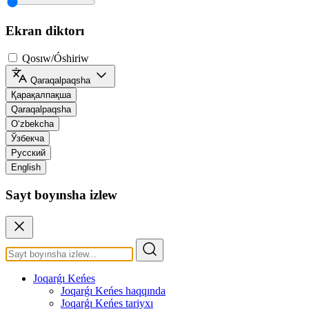
Ekran diktorı
Qosıw/Óshiriw
Qaraqalpaqsha
Қарақалпақша
Qaraqalpaqsha
O‘zbekcha
Ўзбекча
Русский
English
Sayt boyınsha izlew
Joqarǵı Keńes
Joqarǵı Keńes haqqında
Joqarǵı Keńes tariyxı