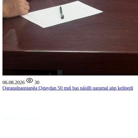
06.08.2026
30
Qaraqalpaqstanǵa Qıtaydan 50 mıń bas násilli qaramal alıp kelinedi