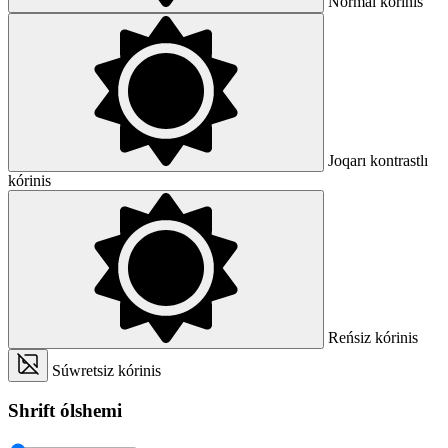
Normal kórinis
Joqarı kontrastlı
kórinis
Reńsiz kórinis
Súwretsiz kórinis
Shrift ólshemi