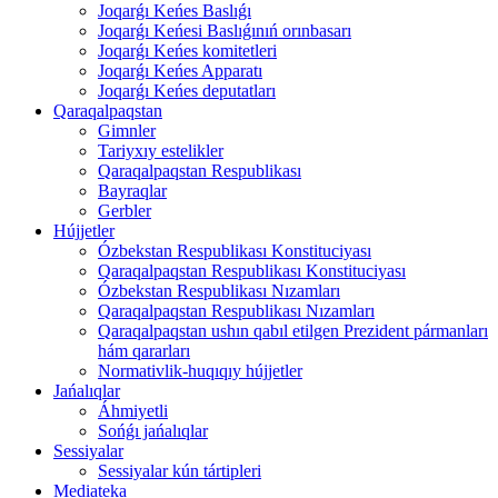
Joqarǵı Keńes Baslıǵı
Joqarǵı Keńesi Baslıǵınıń orınbasarı
Joqarǵı Keńes komitetleri
Joqarǵı Keńes Apparatı
Joqarǵı Keńes deputatları
Qaraqalpaqstan
Gimnler
Tariyxıy estelikler
Qaraqalpaqstan Respublikası
Bayraqlar
Gerbler
Hújjetler
Ózbekstan Respublikası Konstituciyası
Qaraqalpaqstan Respublikası Konstituciyası
Ózbekstan Respublikası Nızamları
Qaraqalpaqstan Respublikası Nızamları
Qaraqalpaqstan ushın qabıl etilgen Prezident pármanları
hám qararları
Normativlik-huqıqıy hújjetler
Jańalıqlar
Áhmiyetli
Sońǵı jańalıqlar
Sessiyalar
Sessiyalar kún tártipleri
Mediateka