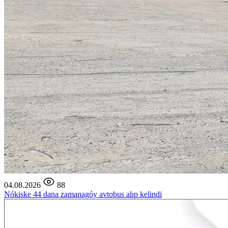
04.08.2026
88
Nókiske 44 dana zamanagóy avtobus alıp kelindi