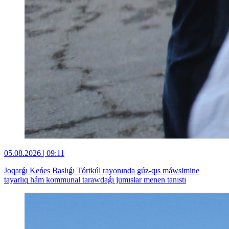
05.08.2026 | 09:11
Joqarǵı Keńes Baslıǵı Tórtkúl rayonında gúz-qıs máwsimine
tayarlıq hám kommunal tarawdaǵı jumıslar menen tanıstı