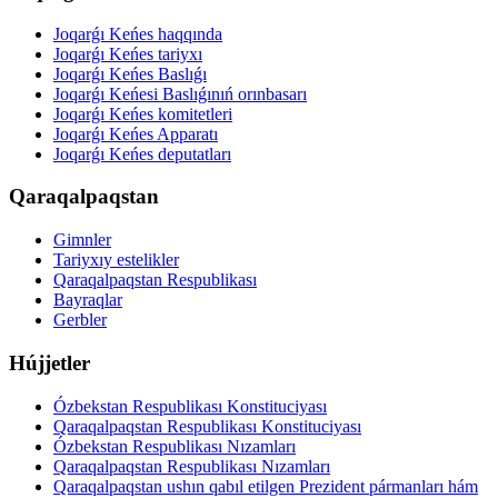
Joqarǵı Keńes haqqında
Joqarǵı Keńes tariyxı
Joqarǵı Keńes Baslıǵı
Joqarǵı Keńesi Baslıǵınıń orınbasarı
Joqarǵı Keńes komitetleri
Joqarǵı Keńes Apparatı
Joqarǵı Keńes deputatları
Qaraqalpaqstan
Gimnler
Tariyxıy estelikler
Qaraqalpaqstan Respublikası
Bayraqlar
Gerbler
Hújjetler
Ózbekstan Respublikası Konstituciyası
Qaraqalpaqstan Respublikası Konstituciyası
Ózbekstan Respublikası Nızamları
Qaraqalpaqstan Respublikası Nızamları
Qaraqalpaqstan ushın qabıl etilgen Prezident pármanları hám