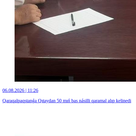
06.08.2026 | 11:26
Qaraqalpaqstanǵa Qıtaydan 50 mıń bas násilli qaramal alıp kelinedi