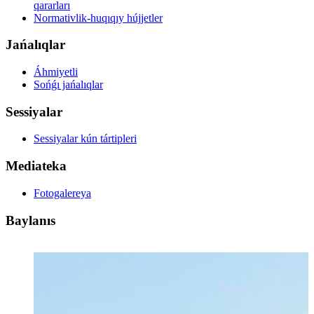
qararları
Normativlik-huqıqıy hújjetler
Jańalıqlar
Áhmiyetli
Sońǵı jańalıqlar
Sessiyalar
Sessiyalar kún tártipleri
Mediateka
Fotogalereya
Baylanıs