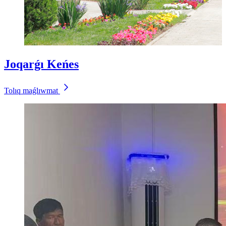
Joqarǵı Keńes
Tolıq maǵlıwmat