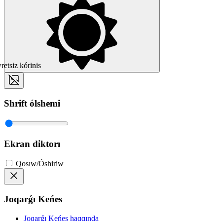
etsiz kórinis
Shrift ólshemi
Ekran diktorı
Qosıw/Óshiriw
Joqarǵı Keńes
Joqarǵı Keńes haqqında