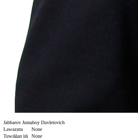
Jabbarov Jumaboy Davletovich
Lawazımı
None
Tuwılǵan jılı
None