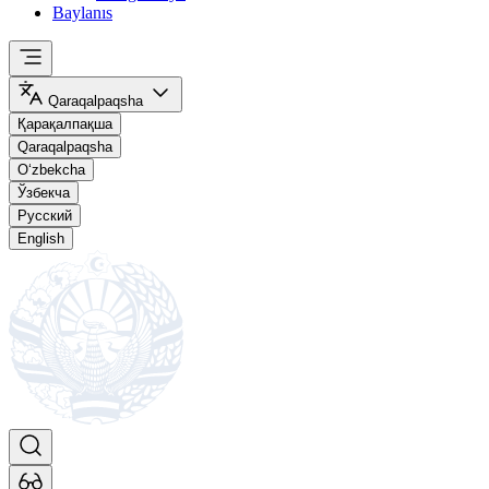
Baylanıs
Qaraqalpaqsha
Қарақалпақша
Qaraqalpaqsha
O‘zbekcha
Ўзбекча
Русский
English