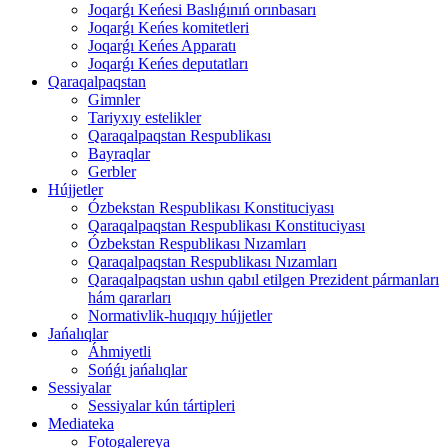
Joqarǵı Keńesi Baslıǵınıń orınbasarı
Joqarǵı Keńes komitetleri
Joqarǵı Keńes Apparatı
Joqarǵı Keńes deputatları
Qaraqalpaqstan
Gimnler
Tariyxıy estelikler
Qaraqalpaqstan Respublikası
Bayraqlar
Gerbler
Hújjetler
Ózbekstan Respublikası Konstituciyası
Qaraqalpaqstan Respublikası Konstituciyası
Ózbekstan Respublikası Nızamları
Qaraqalpaqstan Respublikası Nızamları
Qaraqalpaqstan ushın qabıl etilgen Prezident pármanları
hám qararları
Normativlik-huqıqıy hújjetler
Jańalıqlar
Áhmiyetli
Sońǵı jańalıqlar
Sessiyalar
Sessiyalar kún tártipleri
Mediateka
Fotogalereya