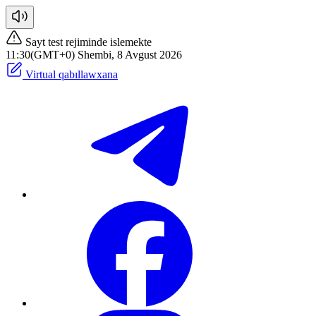
Sayt test rejiminde islemekte
11:30(GMT+0) Shembi, 8 Avgust 2026
Virtual qabıllawxana