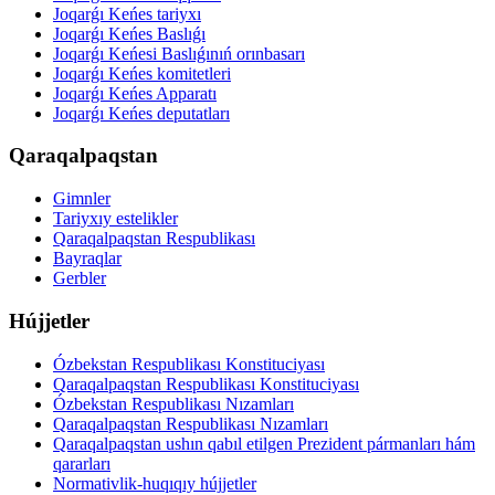
Joqarǵı Keńes tariyxı
Joqarǵı Keńes Baslıǵı
Joqarǵı Keńesi Baslıǵınıń orınbasarı
Joqarǵı Keńes komitetleri
Joqarǵı Keńes Apparatı
Joqarǵı Keńes deputatları
Qaraqalpaqstan
Gimnler
Tariyxıy estelikler
Qaraqalpaqstan Respublikası
Bayraqlar
Gerbler
Hújjetler
Ózbekstan Respublikası Konstituciyası
Qaraqalpaqstan Respublikası Konstituciyası
Ózbekstan Respublikası Nızamları
Qaraqalpaqstan Respublikası Nızamları
Qaraqalpaqstan ushın qabıl etilgen Prezident pármanları hám
qararları
Normativlik-huqıqıy hújjetler