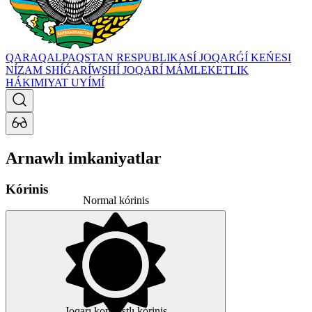
QARAQALPAQSTAN RESPUBLIKASÍ JOQARǴÍ KEŃESI
NÍZAM SHÍǴARÍWSHÍ JOQARÍ MÁMLEKETLIK
HÁKIMIYAT UYÍMÍ
Arnawlı imkaniyatlar
Kórinis
Normal kórinis
Joqarı kontrastlı kórinis