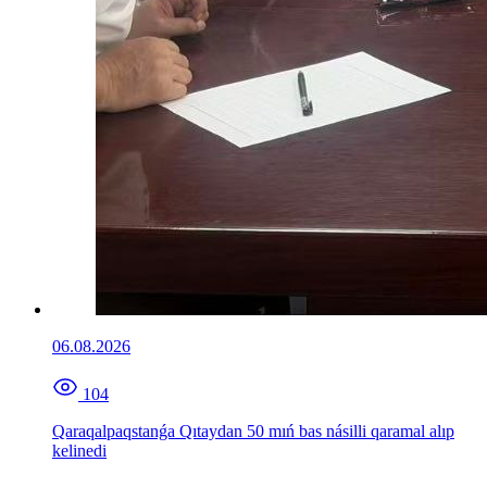
06.08.2026
104
Qaraqalpaqstanǵa Qıtaydan 50 mıń bas násilli qaramal alıp
kelinedi