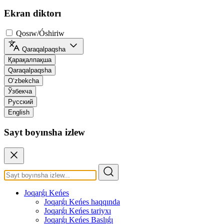
Ekran diktorı
Qosıw/Óshiriw
Qaraqalpaqsha
Қарақалпақша
Qaraqalpaqsha
O‘zbekcha
Ўзбекча
Русский
English
Sayt boyınsha izlew
Joqarǵı Keńes
Joqarǵı Keńes haqqında
Joqarǵı Keńes tariyxı
Joqarǵı Keńes Baslıǵı