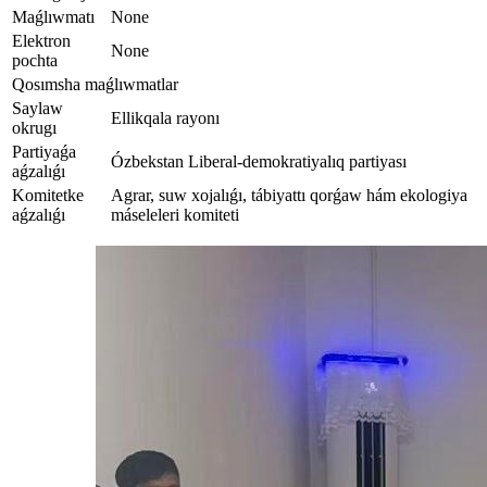
Maǵlıwmatı
None
Elektron
None
pochta
Qosımsha maǵlıwmatlar
Saylaw
Ellikqala rayonı
okrugı
Partiyaǵa
Ózbekstan Liberal-demokratiyalıq partiyası
aǵzalıǵı
Komitetke
Agrar, suw xojalıǵı, tábiyattı qorǵaw hám ekologiya
aǵzalıǵı
máseleleri komiteti