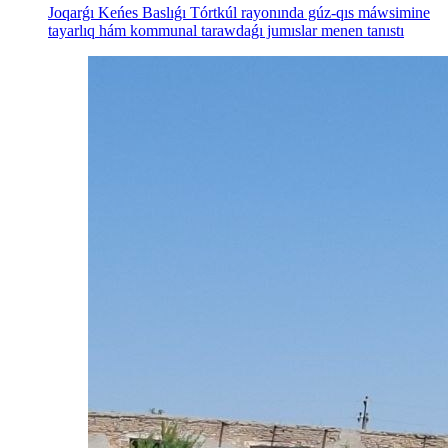
Joqarǵı Keńes Baslıǵı Tórtkúl rayonında gúz-qıs máwsimine
tayarlıq hám kommunal tarawdaǵı jumıslar menen tanıstı