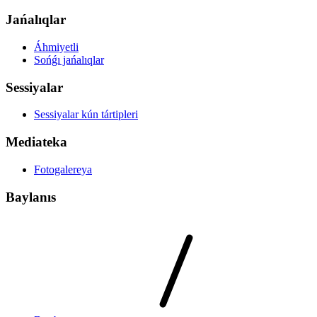
Jańalıqlar
Áhmiyetli
Sońǵı jańalıqlar
Sessiyalar
Sessiyalar kún tártipleri
Mediateka
Fotogalereya
Baylanıs