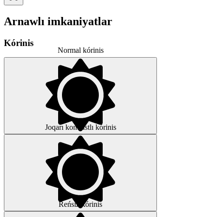
Arnawlı imkaniyatlar
Kórinis
Normal kórinis
Joqarı kontrastlı kórinis
Reńsiz kórinis