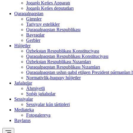
Joqarǵı Keńes Apparatı
Joqarǵı Keńes deputatları
Qaraqalpaqstan
Gimnler
Tariyxıy estelikler
Qaraqalpaqstan Respublikası
Bayraqlar
Gerbler
Hújjetler
Ózbekstan Respublikası Konstituciyası
Qaraqalpaqstan Respublikası Konstituciyası
Ózbekstan Respublikası Nızamları
Qaraqalpaqstan Respublikası Nızamları
Qaraqalpaqstan ushın qabıl etilgen Prezident pármanları 
Normativlik-huqıqıy hújjetler
Jańalıqlar
Áhmiyetli
Sońǵı jańalıqlar
Sessiyalar
Sessiyalar kún tártipleri
Mediateka
Fotogalereya
Baylanıs