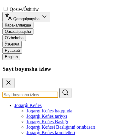
Qosıw/Óshiriw
Qaraqalpaqsha
Қарақалпақша
Qaraqalpaqsha
O‘zbekcha
Ўзбекча
Русский
English
Sayt boyınsha izlew
Joqarǵı Keńes
Joqarǵı Keńes haqqında
Joqarǵı Keńes tariyxı
Joqarǵı Keńes Baslıǵı
Joqarǵı Keńesi Baslıǵınıń orınbasarı
Joqarǵı Keńes komitetleri