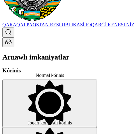
QARAQALPAQSTAN RESPUBLIKASÍ JOQARǴÍ KEŃESI
NÍ
Arnawlı imkaniyatlar
Kórinis
Normal kórinis
Joqarı kontrastlı kórinis