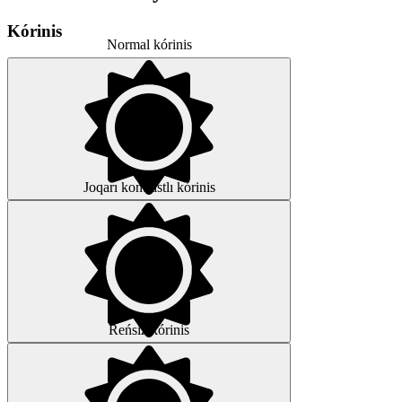
Kórinis
Normal kórinis
Joqarı kontrastlı kórinis
Reńsiz kórinis