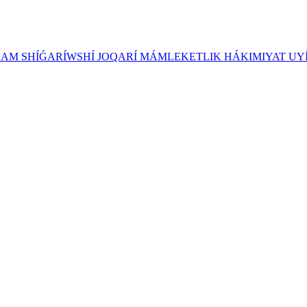
ZAM SHÍǴARÍWSHÍ JOQARÍ MÁMLEKETLIK HÁKIMIYAT UY