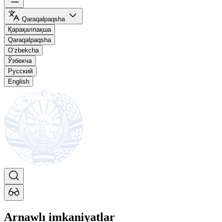
Qaraqalpaqsha
Қарақалпақша
Qaraqalpaqsha
O‘zbekcha
Ўзбекча
Русский
English
Arnawlı imkaniyatlar