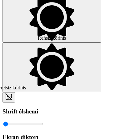
Reńsiz kórinis
etsiz kórinis
Shrift ólshemi
Ekran diktorı