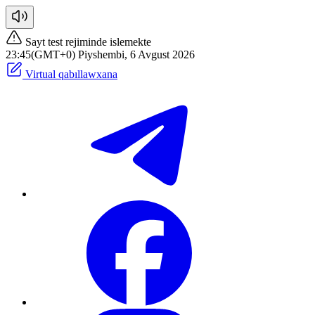
Sayt test rejiminde islemekte
23:45(GMT+0) Piyshembi, 6 Avgust 2026
Virtual qabıllawxana