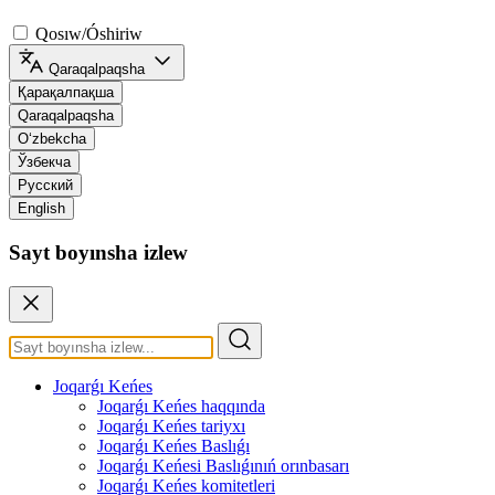
Qosıw/Óshiriw
Qaraqalpaqsha
Қарақалпақша
Qaraqalpaqsha
O‘zbekcha
Ўзбекча
Русский
English
Sayt boyınsha izlew
Joqarǵı Keńes
Joqarǵı Keńes haqqında
Joqarǵı Keńes tariyxı
Joqarǵı Keńes Baslıǵı
Joqarǵı Keńesi Baslıǵınıń orınbasarı
Joqarǵı Keńes komitetleri