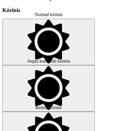
Kórinis
Normal kórinis
Joqarı kontrastlı kórinis
Reńsiz kórinis