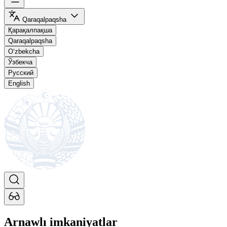
Qaraqalpaqsha
Қарақалпақша
Qaraqalpaqsha
O‘zbekcha
Ўзбекча
Русский
English
Arnawlı imkaniyatlar