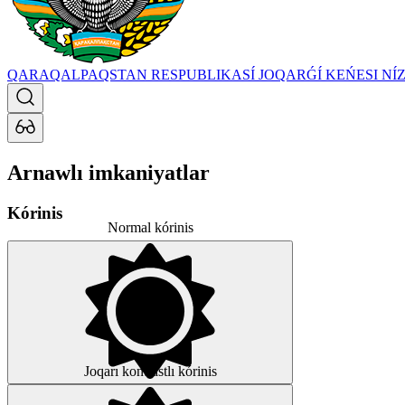
QARAQALPAQSTAN RESPUBLIKASÍ JOQARǴÍ KEŃESI
NÍ
Arnawlı imkaniyatlar
Kórinis
Normal kórinis
Joqarı kontrastlı kórinis