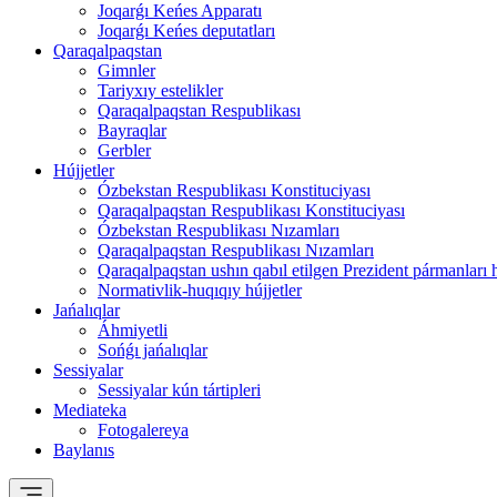
Joqarǵı Keńes Apparatı
Joqarǵı Keńes deputatları
Qaraqalpaqstan
Gimnler
Tariyxıy estelikler
Qaraqalpaqstan Respublikası
Bayraqlar
Gerbler
Hújjetler
Ózbekstan Respublikası Konstituciyası
Qaraqalpaqstan Respublikası Konstituciyası
Ózbekstan Respublikası Nızamları
Qaraqalpaqstan Respublikası Nızamları
Qaraqalpaqstan ushın qabıl etilgen Prezident pármanları 
Normativlik-huqıqıy hújjetler
Jańalıqlar
Áhmiyetli
Sońǵı jańalıqlar
Sessiyalar
Sessiyalar kún tártipleri
Mediateka
Fotogalereya
Baylanıs