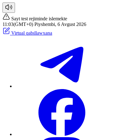
Sayt test rejiminde islemekte
11:03(GMT+0) Piyshembi, 6 Avgust 2026
Virtual qabıllawxana