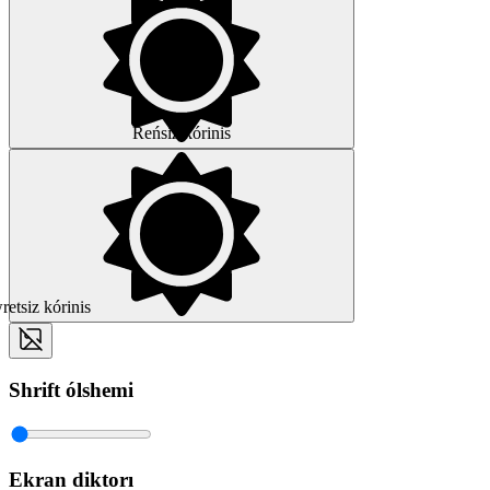
Reńsiz kórinis
etsiz kórinis
Shrift ólshemi
Ekran diktorı