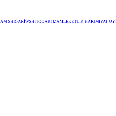
ZAM SHÍǴARÍWSHÍ JOQARÍ MÁMLEKETLIK HÁKIMIYAT UY