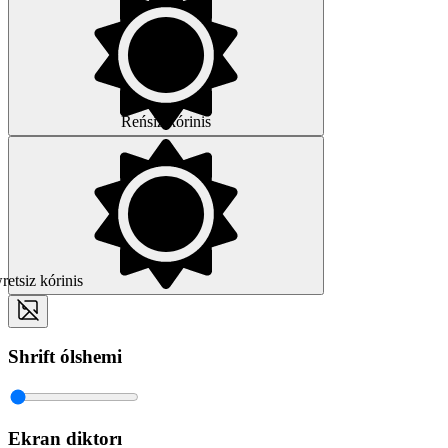
Reńsiz kórinis
etsiz kórinis
Shrift ólshemi
Ekran diktorı