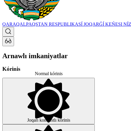
QARAQALPAQSTAN RESPUBLIKASÍ JOQARǴÍ KEŃESI
NÍ
Arnawlı imkaniyatlar
Kórinis
Normal kórinis
Joqarı kontrastlı kórinis