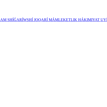
ZAM SHÍǴARÍWSHÍ JOQARÍ MÁMLEKETLIK HÁKIMIYAT UY