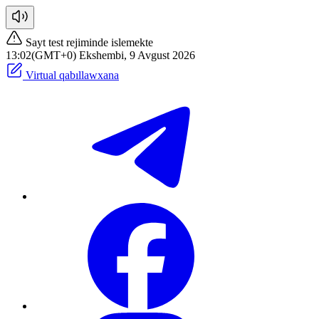
Sayt test rejiminde islemekte
13:02(GMT+0) Ekshembi, 9 Avgust 2026
Virtual qabıllawxana