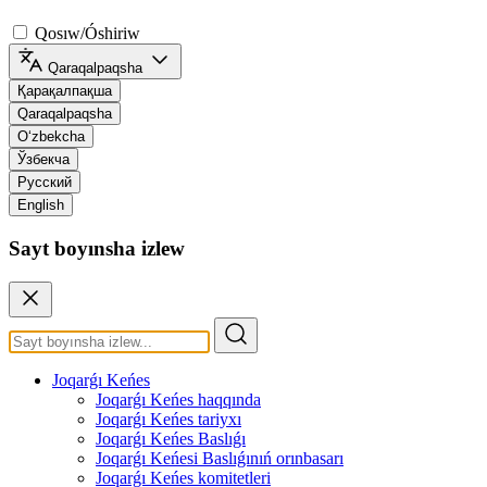
Qosıw/Óshiriw
Qaraqalpaqsha
Қарақалпақша
Qaraqalpaqsha
O‘zbekcha
Ўзбекча
Русский
English
Sayt boyınsha izlew
Joqarǵı Keńes
Joqarǵı Keńes haqqında
Joqarǵı Keńes tariyxı
Joqarǵı Keńes Baslıǵı
Joqarǵı Keńesi Baslıǵınıń orınbasarı
Joqarǵı Keńes komitetleri