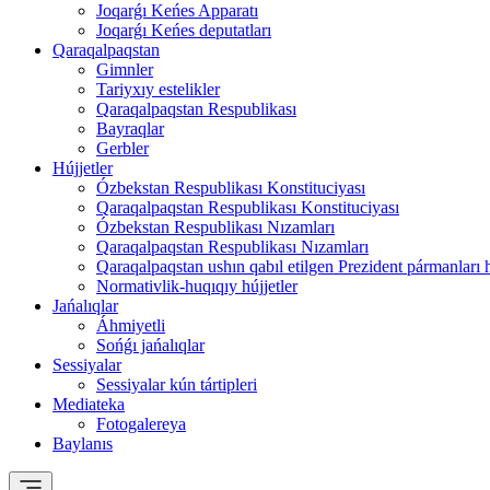
Joqarǵı Keńes Apparatı
Joqarǵı Keńes deputatları
Qaraqalpaqstan
Gimnler
Tariyxıy estelikler
Qaraqalpaqstan Respublikası
Bayraqlar
Gerbler
Hújjetler
Ózbekstan Respublikası Konstituciyası
Qaraqalpaqstan Respublikası Konstituciyası
Ózbekstan Respublikası Nızamları
Qaraqalpaqstan Respublikası Nızamları
Qaraqalpaqstan ushın qabıl etilgen Prezident pármanları 
Normativlik-huqıqıy hújjetler
Jańalıqlar
Áhmiyetli
Sońǵı jańalıqlar
Sessiyalar
Sessiyalar kún tártipleri
Mediateka
Fotogalereya
Baylanıs