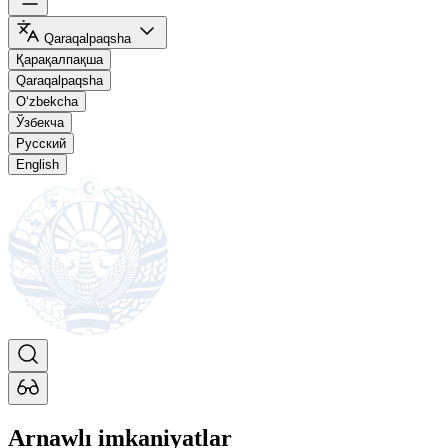
Qaraqalpaqsha
Қарақалпақша
Qaraqalpaqsha
O‘zbekcha
Ўзбекча
Русский
English
Arnawlı imkaniyatlar