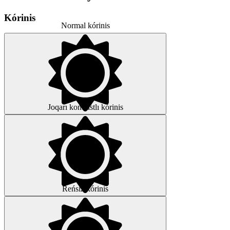
Kórinis
Normal kórinis
Joqarı kontrastlı kórinis
Reńsiz kórinis