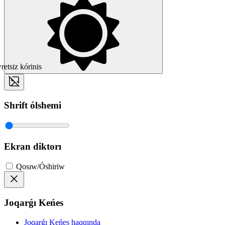
etsiz kórinis
Shrift ólshemi
Ekran diktorı
Qosıw/Óshiriw
Joqarǵı Keńes
Joqarǵı Keńes haqqında