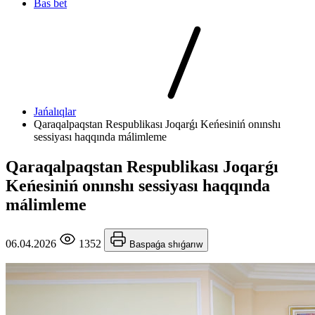
Bas bet
Jańalıqlar
Qaraqalpaqstan Respublikası Joqarǵı Keńesiniń onınshı
sessiyası haqqında málimleme
Qaraqalpaqstan Respublikası Joqarǵı
Keńesiniń onınshı sessiyası haqqında
málimleme
06.04.2026
1352
Baspaǵa shıǵarıw