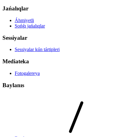
Jańalıqlar
Áhmiyetli
Sońǵı jańalıqlar
Sessiyalar
Sessiyalar kún tártipleri
Mediateka
Fotogalereya
Baylanıs