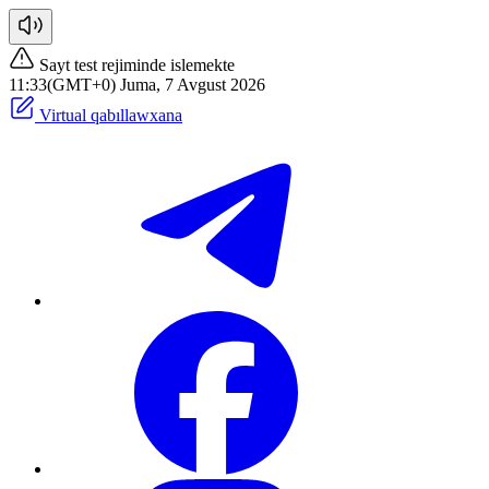
Sayt test rejiminde islemekte
11:33(GMT+0) Juma, 7 Avgust 2026
Virtual qabıllawxana