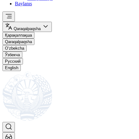
Baylanıs
Qaraqalpaqsha
Қарақалпақша
Qaraqalpaqsha
O‘zbekcha
Ўзбекча
Русский
English