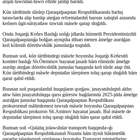
arqalı tuwrıdan-tuwrı efirde jarıtıp barıldı.
Kún tártibinde dáslep Qaraqalpaqstan Respublikasında barlıq
tarawlarda alıp barılıp atırǵan reformalardıń barısın xalıqtıń arasında
keńnen úgit-násiyatlaw tuwralı másele qarap shıǵıldı.
Onda Joqarǵı Keńes Baslıǵı sońǵı jıllarda húrmetli Prezidentimizdiń
Qaraqalpaqstanǵa bolǵan ayrıqsha itibarı menen ámelge asırılǵan
keń kólemli dóretiwshilik jumıslarǵa toqtaldı.
Bunnan soń, kún tártibindegi másele boyınsha Joqarǵı Keńestiń
komitet baslıǵı Sh.Ótemisov bayanat jasadı hám elimizde ámelge
asırılıp atırǵan dóretiwshilik jumıslar haqqında keń túrde atap ótti.
Kún tártibindegi másele deputatlar tárepinen tolıq qarap shıǵıldı hám
qarar qabıl etildi.
Bunnan soń puqaralardıń huqıqların qorǵaw, jınayatshılıqtıń aldın
alıw hám jınayatshılıqqa qarsı gúresiw baǵdarında 2025-jılda ámelge
asırılǵan jumıslar haqqında Qaraqalpaqstan Respublikası
prokurorınıń málimlemesi tuwralı másele boyınsha Qaraqalpaqstan
Respublikası prokurorı Sh.Aminov bayanat jasadı. Bul másele de
deputatlar tárepinen tolıq qarap shıǵıldı hám qarar qabıl etildi.
Bunnan soń «Qalalıq jolawshılar transportı haqqında»ǵı
Qaraqalpaqstan Respublikasınıń Nızamı hám tiyisli húkimetlik
qararlar talaplarınıń orınlanıwı boyınsha Transport ministrligine