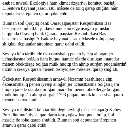
esabatı tuwralı Ekologiya hám klimat ózgeriwi komiteti baslıǵı
L.Seitova bayanat jasadı. Bul másele de tolıq qarap shıǵıldı hám
deputatlar tárepinen qarar qabıl etildi.
Bunnan soń Oraylıq bank Qaraqalpaqstan Respublikası Bas
basqarmasınıń 2025-jıl dawamında ámelge asırǵan jumısları
haqqında Oraylıq bank Qaraqalpaqstan Respublikası Bas
basqarması baslıǵı A.Isakov bayanat jasadı. Másele tolıq qarap
shıǵılıp, deputatlar tárepinen qarar qabıl etildi.
Sessiya kún tártibinde ózbasımshalıq penen iyelep alınǵan jer
uchastkasına bolǵan ijara huqıqı hámde olarda qurılǵan imaratlar
menen obektlerge bolǵan múlk huqıqı tán alınıp atırǵan puqaralardıń
dizimin sessiya qararı menen tastıyıqlaw máselesi qarap shıǵıldı.
Ózbekstan Respublikasınıń arnawlı Nızamın basshılıqqa alıp,
ózbasımshalıq penen iyelep alınǵan jer uchastkasına bolǵan ijara
huqıqı jánede olarda qurılǵan imaratlar menen obektlerge bolǵan
múlk huqıqı tán alınıp atırǵan 1793 puqaranıń dizimi sessiya qararı
menen tastıyıqlandı.
Sessiya májilisiniń kún tártibindegi keyingi másele Joqarǵı Keńes
Prezidiumınıń tiyisli qararların tastıyıqlaw haqqında bolıp, bul
másele de tolıq qarap shıǵıldı. Bunnan soń deputatlar tárepinen
arnawlı qarar qabıl etildi.