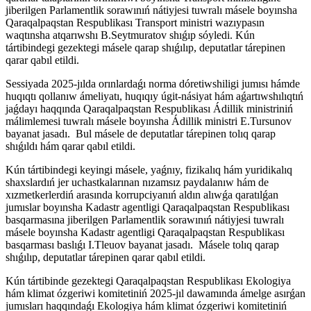
jiberilgen Parlamentlik sorawınıń nátiyjesi tuwralı másele boyınsha
Qaraqalpaqstan Respublikası Transport ministri wazıypasın
waqtınsha atqarıwshı B.Seytmuratov shıǵıp sóyledi. Kún
tártibindegi gezektegi másele qarap shıǵılıp, deputatlar tárepinen
qarar qabıl etildi.
Sessiyada 2025-jılda orınlardaǵı norma dóretiwshiligi jumısı hámde
huqıqtı qollanıw ámeliyatı, huqıqıy úgit-násiyat hám aǵartıwshılıqtıń
jaǵdayı haqqında Qaraqalpaqstan Respublikası Ádillik ministriniń
málimlemesi tuwralı másele boyınsha Ádillik ministri E.Tursunov
bayanat jasadı. Bul másele de deputatlar tárepinen tolıq qarap
shıǵıldı hám qarar qabıl etildi.
Kún tártibindegi keyingi másele, yaǵnıy, fizikalıq hám yuridikalıq
shaxslardıń jer uchastkalarınan nızamsız paydalanıw hám de
xızmetkerlerdiń arasında korrupciyanıń aldın alıwǵa qaratılǵan
jumıslar boyınsha Kadastr agentligi Qaraqalpaqstan Respublikası
basqarmasına jiberilgen Parlamentlik sorawınıń nátiyjesi tuwralı
másele boyınsha Kadastr agentligi Qaraqalpaqstan Respublikası
basqarması baslıǵı I.Tleuov bayanat jasadı. Másele tolıq qarap
shıǵılıp, deputatlar tárepinen qarar qabıl etildi.
Kún tártibinde gezektegi Qaraqalpaqstan Respublikası Ekologiya
hám klimat ózgeriwi komitetiniń 2025-jıl dawamında ámelge asırǵan
jumısları haqqındaǵı Ekologiya hám klimat ózgeriwi komitetiniń