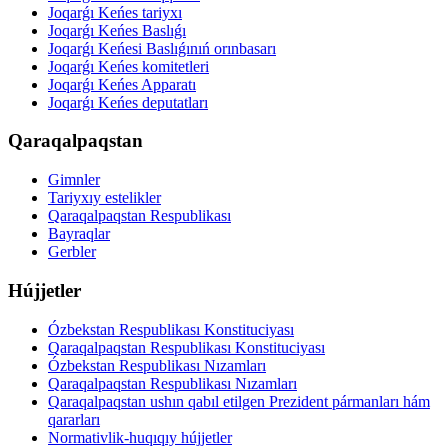
Joqarǵı Keńes tariyxı
Joqarǵı Keńes Baslıǵı
Joqarǵı Keńesi Baslıǵınıń orınbasarı
Joqarǵı Keńes komitetleri
Joqarǵı Keńes Apparatı
Joqarǵı Keńes deputatları
Qaraqalpaqstan
Gimnler
Tariyxıy estelikler
Qaraqalpaqstan Respublikası
Bayraqlar
Gerbler
Hújjetler
Ózbekstan Respublikası Konstituciyası
Qaraqalpaqstan Respublikası Konstituciyası
Ózbekstan Respublikası Nızamları
Qaraqalpaqstan Respublikası Nızamları
Qaraqalpaqstan ushın qabıl etilgen Prezident pármanları hám
qararları
Normativlik-huqıqıy hújjetler