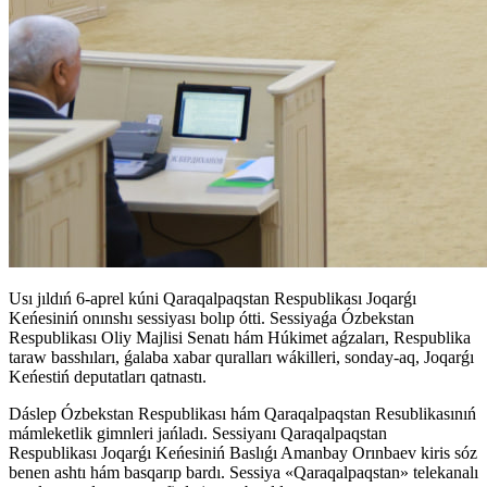
Usı jıldıń 6-aprel kúni Qaraqalpaqstan Respublikası Joqarǵı
Keńesiniń onınshı sessiyası bolıp ótti. Sessiyaǵa Ózbekstan
Respublikası Oliy Majlisi Senatı hám Húkimet aǵzaları, Respublika
taraw basshıları, ǵalaba xabar quralları wákilleri, sonday-aq, Joqarǵı
Keńestiń deputatları qatnastı.
Dáslep Ózbekstan Respublikası hám Qaraqalpaqstan Resublikasınıń
mámleketlik gimnleri jańladı. Sessiyanı Qaraqalpaqstan
Respublikası Joqarǵı Keńesiniń Baslıǵı Amanbay Orınbaev kiris sóz
benen ashtı hám basqarıp bardı. Sessiya «Qaraqalpaqstan» telekanalı