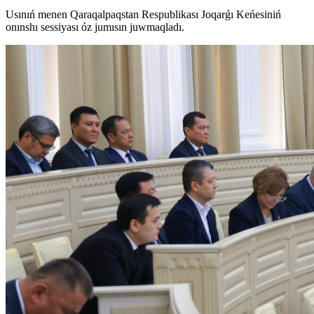
Usınıń menen Qaraqalpaqstan Respublikası Joqarǵı Keńesiniń
onınshı sessiyası óz jumısın juwmaqladı.