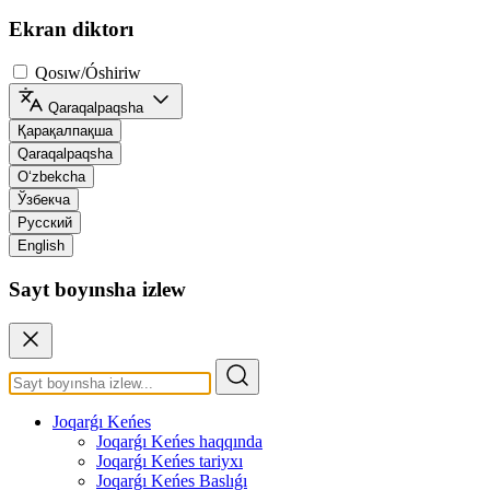
Ekran diktorı
Qosıw/Óshiriw
Qaraqalpaqsha
Қарақалпақша
Qaraqalpaqsha
O‘zbekcha
Ўзбекча
Русский
English
Sayt boyınsha izlew
Joqarǵı Keńes
Joqarǵı Keńes haqqında
Joqarǵı Keńes tariyxı
Joqarǵı Keńes Baslıǵı