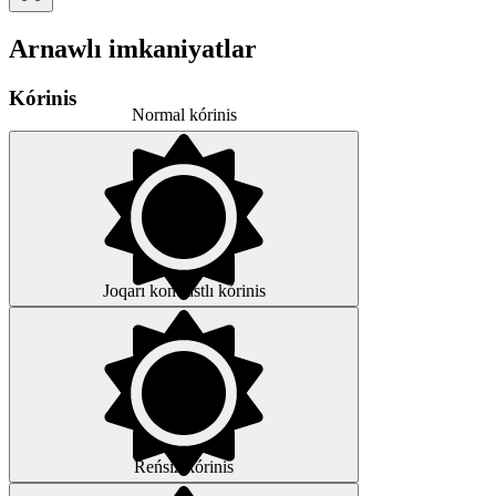
Arnawlı imkaniyatlar
Kórinis
Normal kórinis
Joqarı kontrastlı kórinis
Reńsiz kórinis