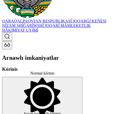
QARAQALPAQSTAN RESPUBLIKASÍ JOQARǴÍ KEŃESI
NÍZAM SHÍǴARÍWSHÍ JOQARÍ MÁMLEKETLIK
HÁKIMIYAT UYÍMÍ
Arnawlı imkaniyatlar
Kórinis
Normal kórinis
Joqarı kontrastlı kórinis