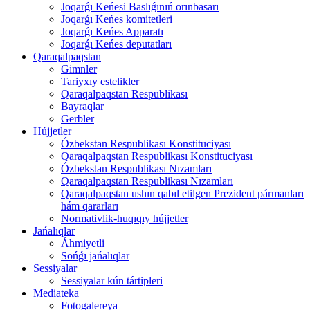
Joqarǵı Keńesi Baslıǵınıń orınbasarı
Joqarǵı Keńes komitetleri
Joqarǵı Keńes Apparatı
Joqarǵı Keńes deputatları
Qaraqalpaqstan
Gimnler
Tariyxıy estelikler
Qaraqalpaqstan Respublikası
Bayraqlar
Gerbler
Hújjetler
Ózbekstan Respublikası Konstituciyası
Qaraqalpaqstan Respublikası Konstituciyası
Ózbekstan Respublikası Nızamları
Qaraqalpaqstan Respublikası Nızamları
Qaraqalpaqstan ushın qabıl etilgen Prezident pármanları
hám qararları
Normativlik-huqıqıy hújjetler
Jańalıqlar
Áhmiyetli
Sońǵı jańalıqlar
Sessiyalar
Sessiyalar kún tártipleri
Mediateka
Fotogalereya