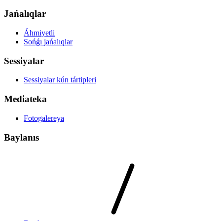
Jańalıqlar
Áhmiyetli
Sońǵı jańalıqlar
Sessiyalar
Sessiyalar kún tártipleri
Mediateka
Fotogalereya
Baylanıs