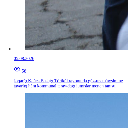
05.08.2026
58
Joqarǵı Keńes Baslıǵı Tórtkúl rayonında gúz-qıs máwsimine
tayarlıq hám kommunal tarawdaǵı jumıslar menen tanıstı