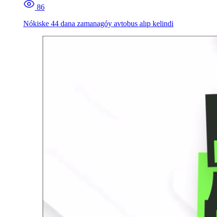
86
Nókiske 44 dana zamanagóy avtobus alıp kelindi