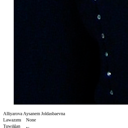
Alliyarova Aysanem Joldasbaevna
Lawazımı
None
Tuwılǵan