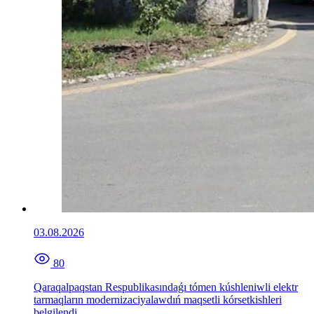
03.08.2026
80
Qaraqalpaqstan Respublikasındaǵı tómen kúshleniwli elektr
tarmaqların modernizaciyalawdıń maqsetli kórsetkishleri
belgilendi