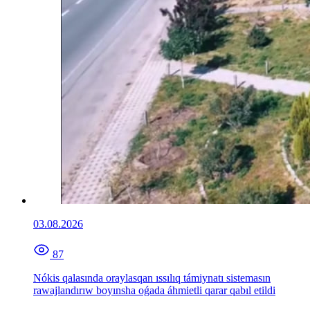
03.08.2026
87
Nókis qalasında oraylasqan ıssılıq támiynatı sistemasın
rawajlandırıw boyınsha oǵada áhmietli qarar qabıl etildi