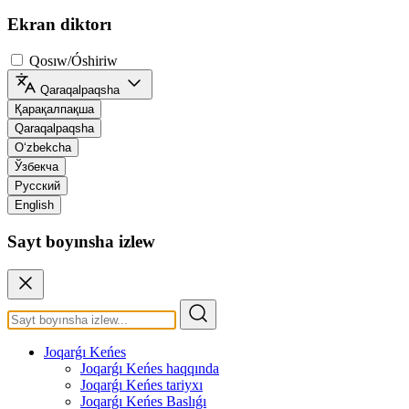
Ekran diktorı
Qosıw/Óshiriw
Qaraqalpaqsha
Қарақалпақша
Qaraqalpaqsha
O‘zbekcha
Ўзбекча
Русский
English
Sayt boyınsha izlew
Joqarǵı Keńes
Joqarǵı Keńes haqqında
Joqarǵı Keńes tariyxı
Joqarǵı Keńes Baslıǵı