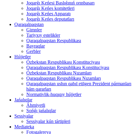
Joqarǵı Keńesi Baslıǵınıń orınbasarı
Joqarǵı Keńes komitetleri
Joqarǵı Keńes Apparatı
Joqarǵı Keńes deputatları
Qaraqalpaqstan
Gimnler
Tariyxıy estelikler
Qaraqalpaqstan Respublikası
Bayraqlar
Gerbler
Hújjetler
Ózbekstan Respublikası Konstituciyası
Qaraqalpaqstan Respublikası Konstituciyası
Ózbekstan Respublikası Nızamları
Qaraqalpaqstan Respublikası Nızamları
Qaraqalpaqstan ushın qabıl etilgen Prezident pármanları
hám qararları
Normativlik-huqıqıy hújjetler
Jańalıqlar
Áhmiyetli
Sońǵı jańalıqlar
Sessiyalar
Sessiyalar kún tártipleri
Mediateka
Fotogalereya