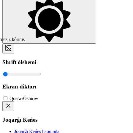
etsiz kórinis
Shrift ólshemi
Ekran diktorı
Qosıw/Óshiriw
Joqarǵı Keńes
Joqarǵı Keńes haqqında