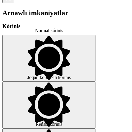
Arnawlı imkaniyatlar
Kórinis
Normal kórinis
Joqarı kontrastlı kórinis
Reńsiz kórinis