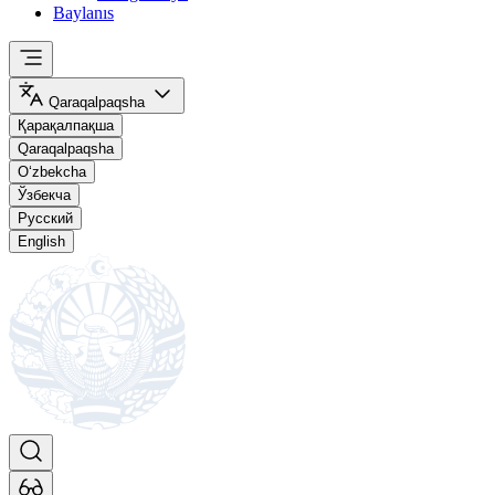
Baylanıs
Qaraqalpaqsha
Қарақалпақша
Qaraqalpaqsha
O‘zbekcha
Ўзбекча
Русский
English