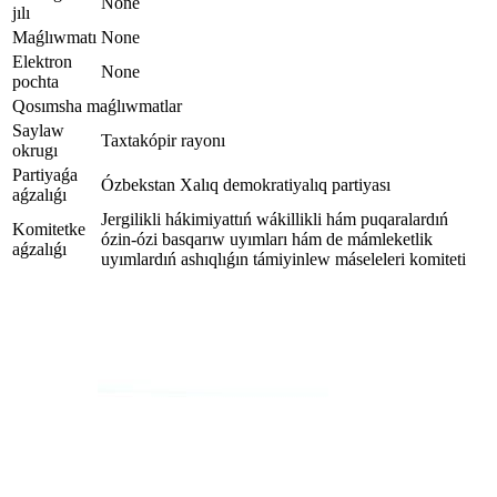
None
jılı
Maǵlıwmatı
None
Elektron
None
pochta
Qosımsha maǵlıwmatlar
Saylaw
Taxtakópir rayonı
okrugı
Partiyaǵa
Ózbekstan Хalıq demokratiуalıq partiyası
aǵzalıǵı
Jergilikli hákimiyattıń wákillikli hám puqaralardıń
Komitetke
ózin-ózi basqarıw uyımları hám de mámleketlik
aǵzalıǵı
uyımlardıń ashıqlıǵın támiyinlew máseleleri komiteti