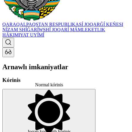
QARAQALPAQSTAN RESPUBLIKASÍ JOQARǴÍ KEŃESI
NÍZAM SHÍǴARÍWSHÍ JOQARÍ MÁMLEKETLIK
HÁKIMIYAT UYÍMÍ
Arnawlı imkaniyatlar
Kórinis
Normal kórinis
Joqarı kontrastlı kórinis