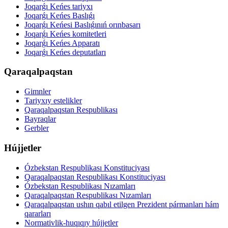
Joqarǵı Keńes tariyxı
Joqarǵı Keńes Baslıǵı
Joqarǵı Keńesi Baslıǵınıń orınbasarı
Joqarǵı Keńes komitetleri
Joqarǵı Keńes Apparatı
Joqarǵı Keńes deputatları
Qaraqalpaqstan
Gimnler
Tariyxıy estelikler
Qaraqalpaqstan Respublikası
Bayraqlar
Gerbler
Hújjetler
Ózbekstan Respublikası Konstituciyası
Qaraqalpaqstan Respublikası Konstituciyası
Ózbekstan Respublikası Nızamları
Qaraqalpaqstan Respublikası Nızamları
Qaraqalpaqstan ushın qabıl etilgen Prezident pármanları hám
qararları
Normativlik-huqıqıy hújjetler