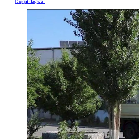
Dıqqat daǵaza!