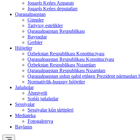
Joqarǵı Keńes Apparatı
Joqarǵı Keńes deputatları
Qaraqalpaqstan
Gimnler
Tariyxıy estelikler
Qaraqalpaqstan Respublikası
Bayraqlar
Gerbler
Hújjetler
Ózbekstan Respublikası Konstituciyası
Qaraqalpaqstan Respublikası Konstituciyası
Ózbekstan Respublikası Nızamları
Qaraqalpaqstan Respublikası Nızamları
Qaraqalpaqstan ushın qabıl etilgen Prezident pármanları 
Normativlik-huqıqıy hújjetler
Jańalıqlar
Áhmiyetli
Sońǵı jańalıqlar
Sessiyalar
Sessiyalar kún tártipleri
Mediateka
Fotogalereya
Baylanıs