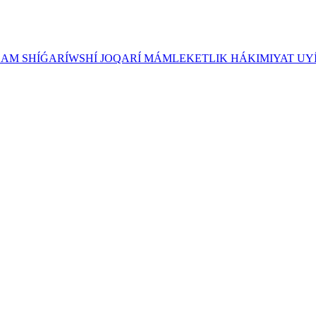
ZAM SHÍǴARÍWSHÍ JOQARÍ MÁMLEKETLIK HÁKIMIYAT UY