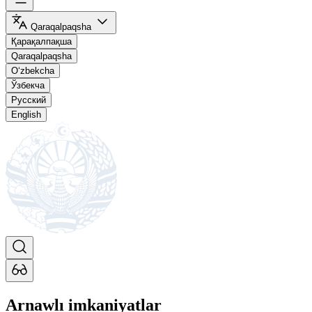
Qaraqalpaqsha
Қарақалпақша
Qaraqalpaqsha
O‘zbekcha
Ўзбекча
Русский
English
Arnawlı imkaniyatlar