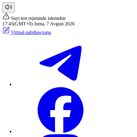
Sayt test rejiminde islemekte
17:45(GMT+0) Juma, 7 Avgust 2026
Virtual qabıllawxana