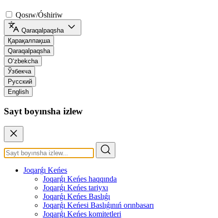
Qosıw/Óshiriw
Qaraqalpaqsha
Қарақалпақша
Qaraqalpaqsha
O‘zbekcha
Ўзбекча
Русский
English
Sayt boyınsha izlew
Joqarǵı Keńes
Joqarǵı Keńes haqqında
Joqarǵı Keńes tariyxı
Joqarǵı Keńes Baslıǵı
Joqarǵı Keńesi Baslıǵınıń orınbasarı
Joqarǵı Keńes komitetleri