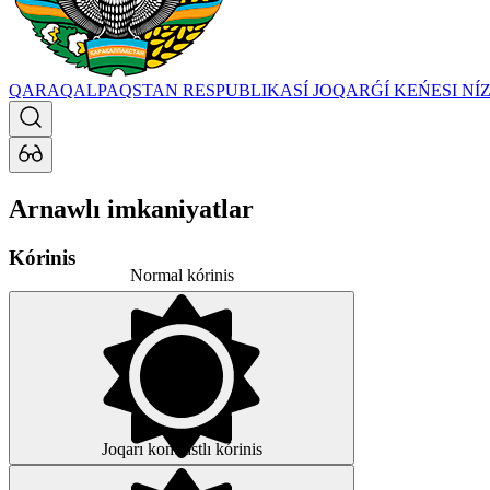
QARAQALPAQSTAN RESPUBLIKASÍ JOQARǴÍ KEŃESI
NÍ
Arnawlı imkaniyatlar
Kórinis
Normal kórinis
Joqarı kontrastlı kórinis