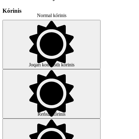
Kórinis
Normal kórinis
Joqarı kontrastlı kórinis
Reńsiz kórinis