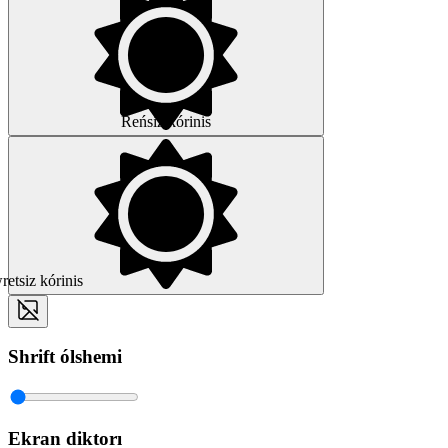
Reńsiz kórinis
etsiz kórinis
Shrift ólshemi
Ekran diktorı