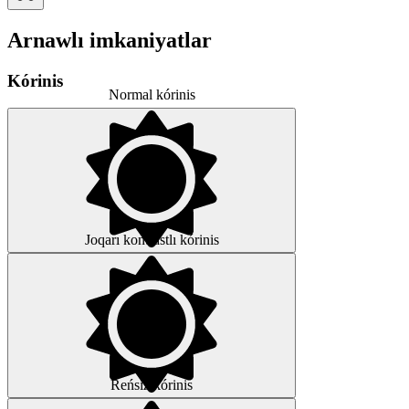
Arnawlı imkaniyatlar
Kórinis
Normal kórinis
Joqarı kontrastlı kórinis
Reńsiz kórinis