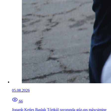
05.08.2026
66
Joqarǵı Keńes Baslıǵı Tórtkúl rayonında gúz-qıs máwsimine