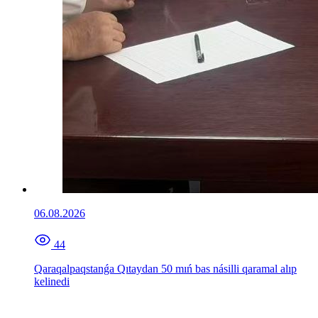
06.08.2026
44
Qaraqalpaqstanǵa Qıtaydan 50 mıń bas násilli qaramal alıp
kelinedi