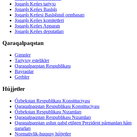
Joqarǵı Keńes tariyxı
Joqarǵı Keńes Baslıǵı
Joqarǵı Keńesi Baslıǵınıń orınbasarı
Joqarǵı Keńes komitetleri
Joqarǵı Keńes Apparatı
Joqarǵı Keńes deputatları
Qaraqalpaqstan
Gimnler
Tariyxıy estelikler
Qaraqalpaqstan Respublikası
Bayraqlar
Gerbler
Hújjetler
Ózbekstan Respublikası Konstituciyası
Qaraqalpaqstan Respublikası Konstituciyası
Ózbekstan Respublikası Nızamları
Qaraqalpaqstan Respublikası Nızamları
Qaraqalpaqstan ushın qabıl etilgen Prezident pármanları hám
qararları
Normativlik-huqıqıy hújjetler