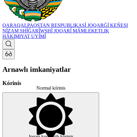
QARAQALPAQSTAN RESPUBLIKASÍ JOQARǴÍ KEŃESI
NÍZAM SHÍǴARÍWSHÍ JOQARÍ MÁMLEKETLIK
HÁKIMIYAT UYÍMÍ
Arnawlı imkaniyatlar
Kórinis
Normal kórinis
Joqarı kontrastlı kórinis