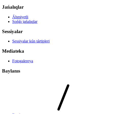
Jańalıqlar
Áhmiyetli
Sońǵı jańalıqlar
Sessiyalar
Sessiyalar kún tártipleri
Mediateka
Fotogalereya
Baylanıs