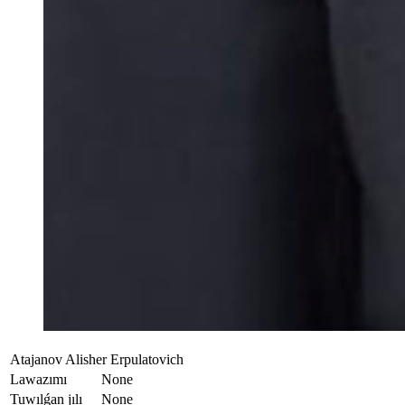
Atajanov Alisher Erpulatovich
Lawazımı
None
Tuwılǵan jılı
None