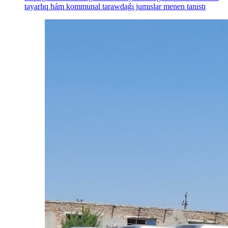
tayarlıq hám kommunal tarawdaǵı jumıslar menen tanıstı