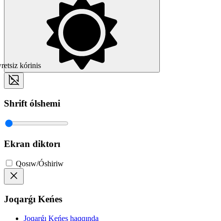
etsiz kórinis
Shrift ólshemi
Ekran diktorı
Qosıw/Óshiriw
Joqarǵı Keńes
Joqarǵı Keńes haqqında