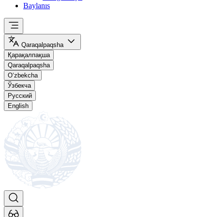
Baylanıs
Qaraqalpaqsha
Қарақалпақша
Qaraqalpaqsha
O‘zbekcha
Ўзбекча
Русский
English