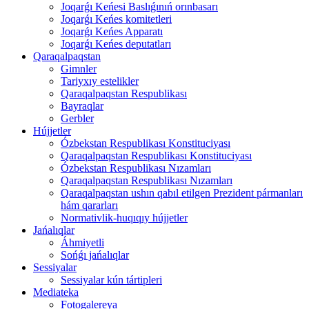
Joqarǵı Keńesi Baslıǵınıń orınbasarı
Joqarǵı Keńes komitetleri
Joqarǵı Keńes Apparatı
Joqarǵı Keńes deputatları
Qaraqalpaqstan
Gimnler
Tariyxıy estelikler
Qaraqalpaqstan Respublikası
Bayraqlar
Gerbler
Hújjetler
Ózbekstan Respublikası Konstituciyası
Qaraqalpaqstan Respublikası Konstituciyası
Ózbekstan Respublikası Nızamları
Qaraqalpaqstan Respublikası Nızamları
Qaraqalpaqstan ushın qabıl etilgen Prezident pármanları
hám qararları
Normativlik-huqıqıy hújjetler
Jańalıqlar
Áhmiyetli
Sońǵı jańalıqlar
Sessiyalar
Sessiyalar kún tártipleri
Mediateka
Fotogalereya