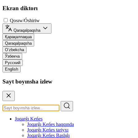
Ekran diktorı
Qosıw/Óshiriw
Qaraqalpaqsha
Қарақалпақша
Qaraqalpaqsha
O‘zbekcha
Ўзбекча
Русский
English
Sayt boyınsha izlew
Joqarǵı Keńes
Joqarǵı Keńes haqqında
Joqarǵı Keńes tariyxı
Joqarǵı Keńes Baslıǵı