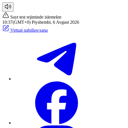
Sayt test rejiminde islemekte
10:37(GMT+0) Piyshembi, 6 Avgust 2026
Virtual qabıllawxana