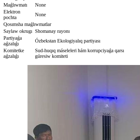
Maǵlıwmatı
None
Elektron
None
pochta
Qosımsha maǵlıwmatlar
Saylaw okrugı
Shomanay rayonı
Partiyaǵa
Ózbekstan Ekologiyalıq partiyası
aǵzalıǵı
Komitetke
Sud-huqıq máseleleri hám korrupciyaǵa qarsı
aǵzalıǵı
gúresiw komiteti