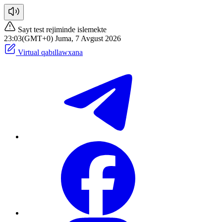
Sayt test rejiminde islemekte
23:03(GMT+0) Juma, 7 Avgust 2026
Virtual qabıllawxana