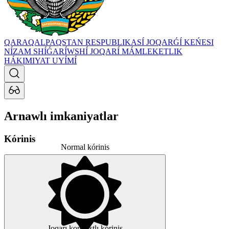
QARAQALPAQSTAN RESPUBLIKASÍ JOQARǴÍ KEŃESI
NÍZAM SHÍǴARÍWSHÍ JOQARÍ MÁMLEKETLIK
HÁKIMIYAT UYÍMÍ
Arnawlı imkaniyatlar
Kórinis
Normal kórinis
Joqarı kontrastlı kórinis