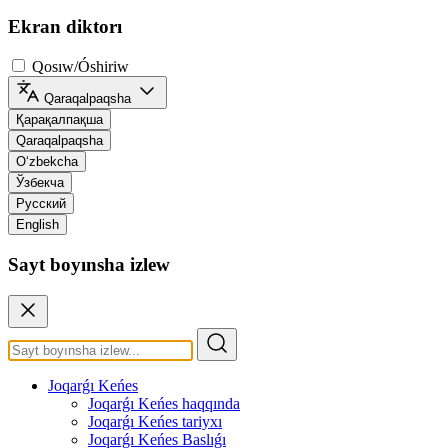
Ekran diktorı
Qosıw/Óshiriw
Qaraqalpaqsha
Қарақалпақша
Qaraqalpaqsha
O‘zbekcha
Ўзбекча
Русский
English
Sayt boyınsha izlew
Joqarǵı Keńes
Joqarǵı Keńes haqqında
Joqarǵı Keńes tariyxı
Joqarǵı Keńes Baslıǵı