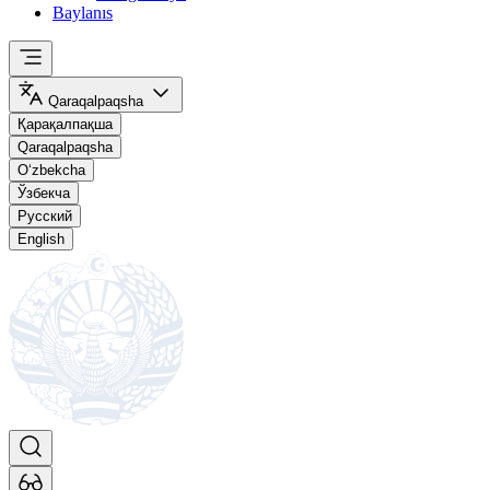
Baylanıs
Qaraqalpaqsha
Қарақалпақша
Qaraqalpaqsha
O‘zbekcha
Ўзбекча
Русский
English