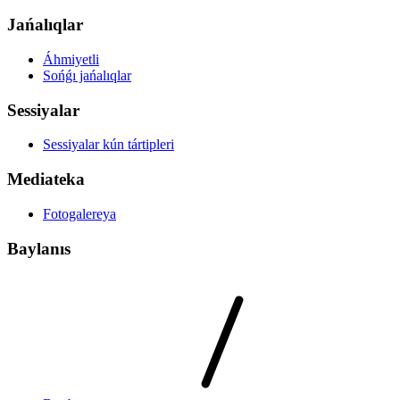
Jańalıqlar
Áhmiyetli
Sońǵı jańalıqlar
Sessiyalar
Sessiyalar kún tártipleri
Mediateka
Fotogalereya
Baylanıs