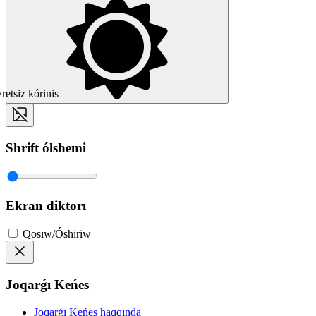
etsiz kórinis
Shrift ólshemi
Ekran diktorı
Qosıw/Óshiriw
Joqarǵı Keńes
Joqarǵı Keńes haqqında