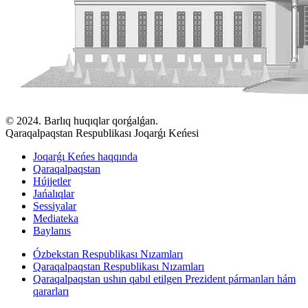
© 2024. Barlıq huqıqlar qorǵalǵan.
Qaraqalpaqstan Respublikası Joqarǵı Keńesi
Joqarǵı Keńes haqqında
Qaraqalpaqstan
Hújjetler
Jańalıqlar
Sessiyalar
Mediateka
Baylanıs
Ózbekstan Respublikası Nızamları
Qaraqalpaqstan Respublikası Nızamları
Qaraqalpaqstan ushın qabıl etilgen Prezident pármanları hám
qararları