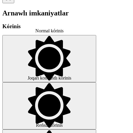
Arnawlı imkaniyatlar
Kórinis
Normal kórinis
Joqarı kontrastlı kórinis
Reńsiz kórinis