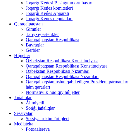
Joqarǵı Keńesi Baslıǵınıń orınbasarı
Joqarǵı Keńes komitetleri
Joqarǵı Keńes Apparatı
Joqarǵı Keńes deputatları
Qaraqalpaqstan
Gimnler
Tariyxıy estelikler
Qaraqalpaqstan Respublikası
Bayraqlar
Gerbler
Hújjetler
Ózbekstan Respublikası Konstituciyası
Qaraqalpaqstan Respublikası Konstituciyası
Ózbekstan Respublikası Nızamları
Qaraqalpaqstan Respublikası Nızamları
Qaraqalpaqstan ushın qabıl etilgen Prezident pármanları
hám qararları
Normativlik-huqıqıy hújjetler
Jańalıqlar
Áhmiyetli
Sońǵı jańalıqlar
Sessiyalar
Sessiyalar kún tártipleri
Mediateka
Fotogalereya