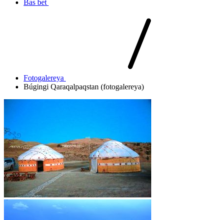
Bas bet
Fotogalereya
Búgingi Qaraqalpaqstan (fotogalereya)