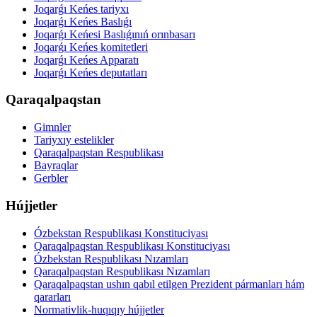
Joqarǵı Keńes tariyxı
Joqarǵı Keńes Baslıǵı
Joqarǵı Keńesi Baslıǵınıń orınbasarı
Joqarǵı Keńes komitetleri
Joqarǵı Keńes Apparatı
Joqarǵı Keńes deputatları
Qaraqalpaqstan
Gimnler
Tariyxıy estelikler
Qaraqalpaqstan Respublikası
Bayraqlar
Gerbler
Hújjetler
Ózbekstan Respublikası Konstituciyası
Qaraqalpaqstan Respublikası Konstituciyası
Ózbekstan Respublikası Nızamları
Qaraqalpaqstan Respublikası Nızamları
Qaraqalpaqstan ushın qabıl etilgen Prezident pármanları hám
qararları
Normativlik-huqıqıy hújjetler