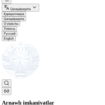
Qaraqalpaqsha
Қарақалпақша
Qaraqalpaqsha
O‘zbekcha
Ўзбекча
Русский
English
Arnawlı imkaniyatlar