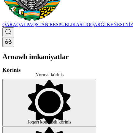
QARAQALPAQSTAN RESPUBLIKASÍ JOQARǴÍ KEŃESI
NÍ
Arnawlı imkaniyatlar
Kórinis
Normal kórinis
Joqarı kontrastlı kórinis