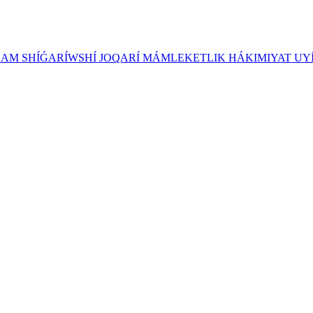
ZAM SHÍǴARÍWSHÍ JOQARÍ MÁMLEKETLIK HÁKIMIYAT UY