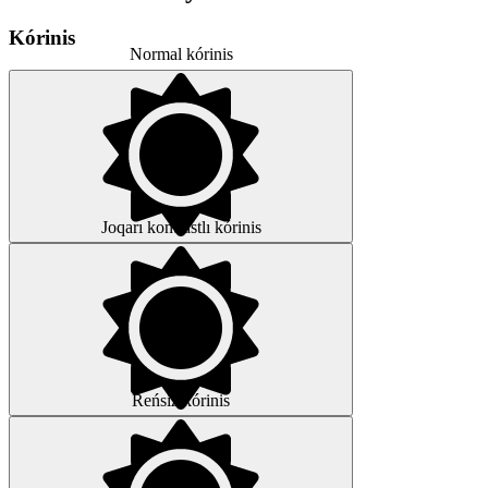
Kórinis
Normal kórinis
Joqarı kontrastlı kórinis
Reńsiz kórinis