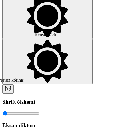
Reńsiz kórinis
etsiz kórinis
Shrift ólshemi
Ekran diktorı