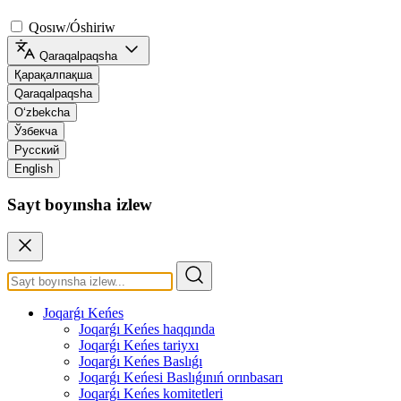
Qosıw/Óshiriw
Qaraqalpaqsha
Қарақалпақша
Qaraqalpaqsha
O‘zbekcha
Ўзбекча
Русский
English
Sayt boyınsha izlew
Joqarǵı Keńes
Joqarǵı Keńes haqqında
Joqarǵı Keńes tariyxı
Joqarǵı Keńes Baslıǵı
Joqarǵı Keńesi Baslıǵınıń orınbasarı
Joqarǵı Keńes komitetleri