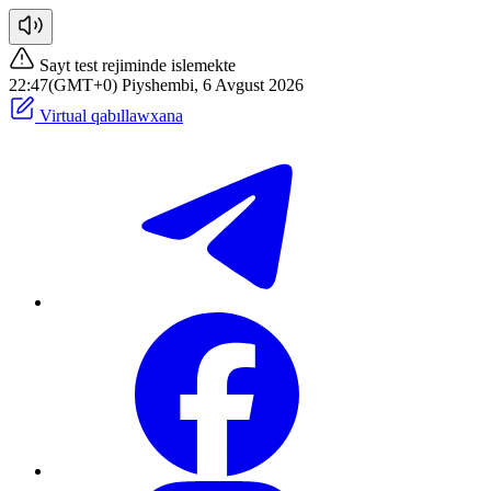
Sayt test rejiminde islemekte
22:47(GMT+0) Piyshembi, 6 Avgust 2026
Virtual qabıllawxana