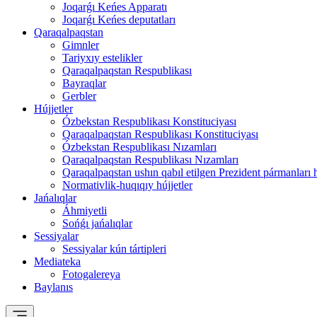
Joqarǵı Keńes Apparatı
Joqarǵı Keńes deputatları
Qaraqalpaqstan
Gimnler
Tariyxıy estelikler
Qaraqalpaqstan Respublikası
Bayraqlar
Gerbler
Hújjetler
Ózbekstan Respublikası Konstituciyası
Qaraqalpaqstan Respublikası Konstituciyası
Ózbekstan Respublikası Nızamları
Qaraqalpaqstan Respublikası Nızamları
Qaraqalpaqstan ushın qabıl etilgen Prezident pármanları 
Normativlik-huqıqıy hújjetler
Jańalıqlar
Áhmiyetli
Sońǵı jańalıqlar
Sessiyalar
Sessiyalar kún tártipleri
Mediateka
Fotogalereya
Baylanıs