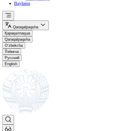
Baylanıs
Qaraqalpaqsha
Қарақалпақша
Qaraqalpaqsha
O‘zbekcha
Ўзбекча
Русский
English