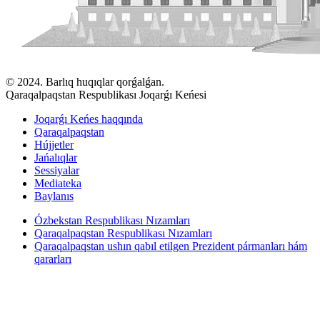
© 2024. Barlıq huqıqlar qorǵalǵan.
Qaraqalpaqstan Respublikası Joqarǵı Keńesi
Joqarǵı Keńes haqqında
Qaraqalpaqstan
Hújjetler
Jańalıqlar
Sessiyalar
Mediateka
Baylanıs
Ózbekstan Respublikası Nızamları
Qaraqalpaqstan Respublikası Nızamları
Qaraqalpaqstan ushın qabıl etilgen Prezident pármanları hám
qararları