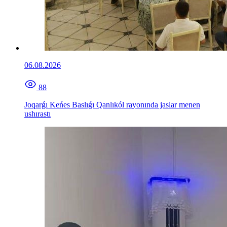
06.08.2026
88
Joqarǵı Keńes Baslıǵı Qanlıkól rayonında jaslar menen
ushırastı