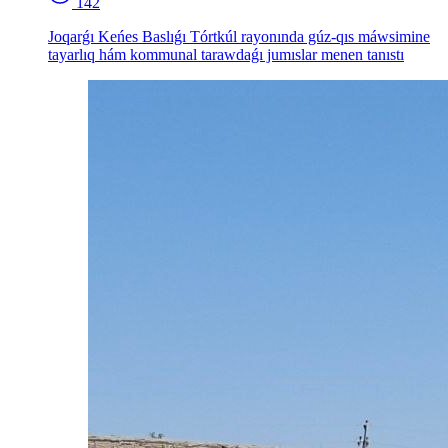
142
Joqarǵı Keńes Baslıǵı Tórtkúl rayonında gúz-qıs máwsimine
tayarlıq hám kommunal tarawdaǵı jumıslar menen tanıstı