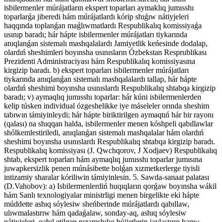
isbilermenler múrájatların ekspert toparları aymaklıq jumısshı
toparlarǵa jiberedi hám múrájatlardı kórip shıǵıw nátiyjeleri
haqqında toplanǵan maǵlıwmatlardı Respublikalıq komissiyaǵa
usınıp baradı; hár hápte isbilermenler múrájatları tiykarında
anıqlanǵan sistemalı mashqalalardı Jamiyetlik keńesinde dodalap,
olardıń sheshimleri boyınsha usınısların Ózbekstan Resprublikası
Prezidenti Administraciyası hám Respublikalıq komissiyasına
kirgizip baradı. b) ekspert toparları isbilermenler múrájatları
tiykarında anıqlanǵan sistemalı mashqalalardı tallap, hár hápte
olardıń sheshimi boyınsha usınıslardı Respublikalıq shtabqa kirgizip
baradı; v) aymaqlıq jumısshı toparlar: hár kúni isbilermenlerden
kelip túsken individual ózgeshelikke iye máseleler orında sheshim
tabıwın támiyinleydi; hár hápte biriktirilgen aymaqtıń hár bir rayonı
(qalası) na shıqqan halda, isbilermenler menen kóshpeli qabıllawlar
shólkemlestiriledi, anıqlanǵan sistemalı mashqalalar hám olardıń
sheshimi boyınsha usınıslardı Respublikalıq shtabqa kirgizip baradı.
Respublikalıq komissiyası (J. Qwchqorov, J Xodjaev) Respublikalıq
shtab, ekspert toparları hám aymaqlıq jumısshı toparlar jumısına
juwapkersizlik penen múnásibette bolǵan xızmetkerlerge tiyisli
intizamiy sharalar kóriliwin támiyinlesin. 5. Sawda-sanaat palatası
(D.Vahobov): a) Isbilermenlerdiń huqıqların qorǵaw boyınsha wákil
hám Sanlı texnologiyalar ministrligi menen birgelikte eki hápte
múddette ashıq sóylesiw sheńberinde múrájatlardı qabıllaw,
ulıwmalastırıw hám qadaǵalaw, sonday-aq, ashıq sóylesiw
nátiyjeleri, qabıl etilgen nızamshılıq hújjetlerin jaylastırıp barıw