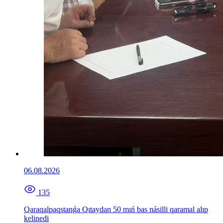
06.08.2026
135
Qaraqalpaqstanǵa Qıtaydan 50 mıń bas násilli qaramal alıp
kelinedi