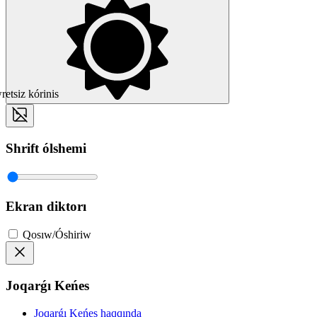
etsiz kórinis
Shrift ólshemi
Ekran diktorı
Qosıw/Óshiriw
Joqarǵı Keńes
Joqarǵı Keńes haqqında