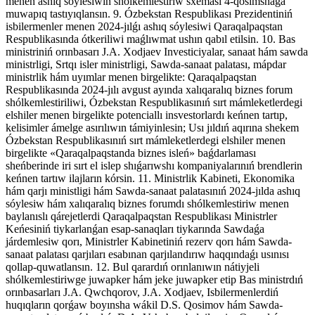
menen ashıq sóylesiwin shólkemlestiriw sxeması 4-qosımshaǵa
muwapıq tastıyıqlansın. 9. Ózbekstan Respublikası Prezidentiniń
isbilermenler menen 2024-jılǵı ashıq sóylesiwi Qaraqalpaqstan
Respublikasında ótkeriliwi maǵlıwmat ushın qabıl etilsin. 10. Bas
ministriniń orınbasarı J.A. Xodjaev Investiciyalar, sanaat hám sawda
ministrligi, Srtqı isler ministrligi, Sawda-sanaat palatası, mápdar
ministrlik hám uyımlar menen birgelikte: Qaraqalpaqstan
Respublikasında 2024-jılı avgust ayında xalıqaralıq biznes forum
shólkemlestiriliwi, Ózbekstan Respublikasınıń sırt mámleketlerdegi
elshiler menen birgelikte potenciallı insvestorlardı keńnen tartıp,
kelisimler ámelge asırılıwın támiyinlesin; Usı jıldıń aqırına shekem
Ózbekstan Respublikasınıń sırt mámleketlerdegi elshiler menen
birgelikte «Qaraqalpaqstanda biznes isleń» baǵdarlaması
sheńberinde iri sırt el islep shıǵarıwshı kompaniyalarınıń brendlerin
keńnen tartıw ilajların kórsin. 11. Ministrlik Kabineti, Ekonomika
hám qarjı ministligi hám Sawda-sanaat palatasınıń 2024-jılda ashıq
sóylesiw hám xalıqaralıq biznes forumdı shólkemlestiriw menen
baylanıslı qárejetlerdi Qaraqalpaqstan Respublikası Ministrler
Keńesiniń tiykarlanǵan esap-sanaqları tiykarında Sawdaǵa
járdemlesiw qorı, Ministrler Kabinetiniń rezerv qorı hám Sawda-
sanaat palatası qarjıları esabınan qarjılandırıw haqqındaǵı usınısı
qollap-quwatlansın. 12. Bul qarardıń orınlanıwın nátiyjeli
shólkemlestiriwge juwapker hám jeke juwapker etip Bas ministrdıń
orınbasarları J.A. Qwchqorov, J.A. Xodjaev, Isbilermenlerdiń
huqıqların qorǵaw boyınsha wákil D.S. Qosimov hám Sawda-