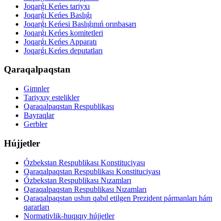
Joqarǵı Keńes tariyxı
Joqarǵı Keńes Baslıǵı
Joqarǵı Keńesi Baslıǵınıń orınbasarı
Joqarǵı Keńes komitetleri
Joqarǵı Keńes Apparatı
Joqarǵı Keńes deputatları
Qaraqalpaqstan
Gimnler
Tariyxıy estelikler
Qaraqalpaqstan Respublikası
Bayraqlar
Gerbler
Hújjetler
Ózbekstan Respublikası Konstituciyası
Qaraqalpaqstan Respublikası Konstituciyası
Ózbekstan Respublikası Nızamları
Qaraqalpaqstan Respublikası Nızamları
Qaraqalpaqstan ushın qabıl etilgen Prezident pármanları hám
qararları
Normativlik-huqıqıy hújjetler