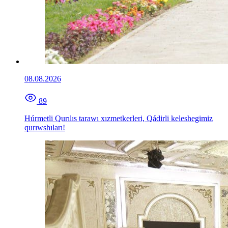
08.08.2026
89
Húrmetli Qurılıs tarawı xızmetkerleri, Qádirli keleshegimiz
qurıwshıları!