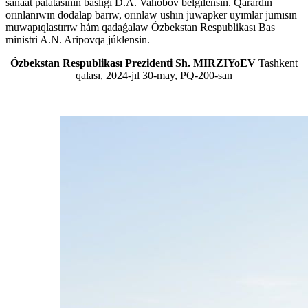
sanaat palatasınıń baslıǵı D.A. Vahobov belgilensin. Qarardıń
orınlanıwın dodalap barıw, orınlaw ushın juwapker uyımlar jumısın
muwapıqlastırıw hám qadaǵalaw Ózbekstan Respublikası Bas
ministri A.N. Aripovqa júklensin.
Ózbekstan Respublikası Prezidenti Sh. MIRZIYoEV
Tashkent
qalası, 2024-jıl 30-may, PQ-200-san