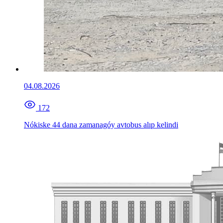
04.08.2026
172
Nókiske 44 dana zamanagóy avtobus alıp kelindi