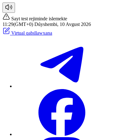
Sayt test rejiminde islemekte
11:29(GMT+0) Dúyshembi, 10 Avgust 2026
Virtual qabıllawxana