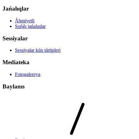
Jańalıqlar
Áhmiyetli
Sońǵı jańalıqlar
Sessiyalar
Sessiyalar kún tártipleri
Mediateka
Fotogalereya
Baylanıs