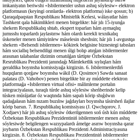
imkaniyatın beriwshi «Isbilermenler ushın ashıq sóylesiw» elektron
platformasın (keyingi orınlarda- elektron platforma) iske qossın; b)
Qaraqalpaqstan Respublikası Ministrlik Keńesi, wálayatlar hám
Tashkent qala hákimlikleri menen birgelikte: hár jılı 15-iyunǵa
shekem Respublikalıq shtab, ekspert toparları hám aymaqlıq
jumısshı toparlardı jaylastırıw hám olardı kerekli texnikalıq
úskeneler menen támiyinlew máselesin sheshsin; hár jılı 1-avgustqa
shekem «Belsendi isbilermen» kókirek belgisine biznestegi tabısları
hám sociallıq belsendiligi menen úlgi bolıp atırǵan isbilermenler
arasınan talabanlar dizimin ornatılǵan tártipte Ózbekstan
Resrublikası Prezidenti janındaǵı Mámleketlik sıylıqları hám
geraldika boyınsha komissiyaǵa kirgizsin. 6. Isbilermenlerdiń
huqıqların qorǵaw boyınsha wákil (D. Qosimov) Sawda sanaat
palatası (D. Vahobov) penen birgelikte bir ay múddette elektron
platformaǵa «Isbilermen virtual ofisi» málimleme portalın
integraciyalasın, turaqlı túrde ashıq sóylesiw sheńberinde kelip
túsken múrájatlar óz waqtında hám sapalı kórip shıǵılwın
qadaǵalasın hám nızam buzılıw jaǵdayları boyınsha tásirsheń ilajlar
kórip barsın. 7. Respublikalıq komissiyası (J. Qwchqorov, J.
Xodjaev) hár jılı ashıq sóylesiw ótkerilgennen soń úsh kún múddette
Ózbekstan Respublikası Prezidentiniń isbilermenler menen ashıq
sóylesiwde belgilengen wazıypalardı ámelge asırıw boyınsha qarar
joybarın Ózbekstan Respublikası Prezidenti Administraciyasına
kirgizsin. 8. Ózbekstan Respublikası Prezidentiniń isbilermenler