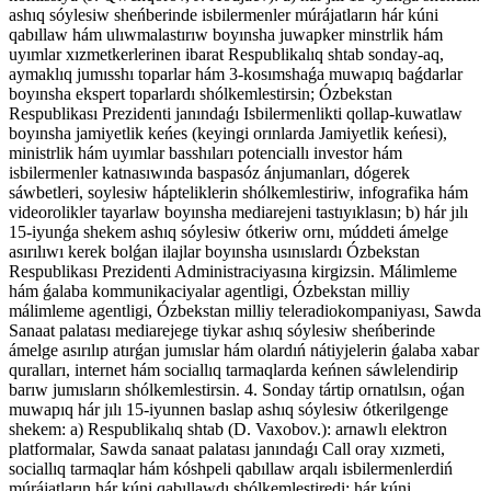
ashıq sóylesiw sheńberinde isbilermenler múrájatların hár kúni
qabıllaw hám ulıwmalastırıw boyınsha juwapker minstrlik hám
uyımlar xızmetkerlerinen ibarat Respublikalıq shtab sonday-aq,
aymaklıq jumısshı toparlar hám 3-kosımshaǵa muwapıq baǵdarlar
boyınsha ekspert toparlardı shólkemlestirsin; Ózbekstan
Respublikası Prezidenti janındaǵı Isbilermenlikti qollap-kuwatlaw
boyınsha jamiyetlik keńes (keyingi orınlarda Jamiyetlik keńesi),
ministrlik hám uyımlar basshıları potenciallı investor hám
isbilermenler katnasıwında baspasóz ánjumanları, dógerek
sáwbetleri, soylesiw hápteliklerin shólkemlestiriw, infografika hám
videorolikler tayarlaw boyınsha mediarejeni tastıyıklasın; b) hár jılı
15-iyunǵa shekem ashıq sóylesiw ótkeriw ornı, múddeti ámelge
asırılıwı kerek bolǵan ilajlar boyınsha usınıslardı Ózbekstan
Respublikası Prezidenti Administraciyasına kirgizsin. Málimleme
hám ǵalaba kommunikaciyalar agentligi, Ózbekstan milliy
málimleme agentligi, Ózbekstan milliy teleradiokompaniyası, Sawda
Sanaat palatası mediarejege tiykar ashıq sóylesiw sheńberinde
ámelge asırılıp atırǵan jumıslar hám olardıń nátiyjelerin ǵalaba xabar
quralları, internet hám sociallıq tarmaqlarda keńnen sáwlelendirip
barıw jumısların shólkemlestirsin. 4. Sonday tártip ornatılsın, oǵan
muwapıq hár jılı 15-iyunnen baslap ashıq sóylesiw ótkerilgenge
shekem: a) Respublikalıq shtab (D. Vaxobov.): arnawlı elektron
platformalar, Sawda sanaat palatası janındaǵı Call oray xızmeti,
sociallıq tarmaqlar hám kóshpeli qabıllaw arqalı isbilermenlerdiń
múrájatların hár kúni qabıllawdı shólkemlestiredi; hár kúni