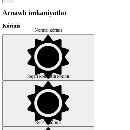
Arnawlı imkaniyatlar
Kórinis
Normal kórinis
Joqarı kontrastlı kórinis
Reńsiz kórinis