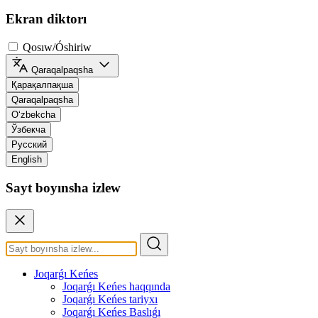
Ekran diktorı
Qosıw/Óshiriw
Qaraqalpaqsha
Қарақалпақша
Qaraqalpaqsha
O‘zbekcha
Ўзбекча
Русский
English
Sayt boyınsha izlew
Joqarǵı Keńes
Joqarǵı Keńes haqqında
Joqarǵı Keńes tariyxı
Joqarǵı Keńes Baslıǵı