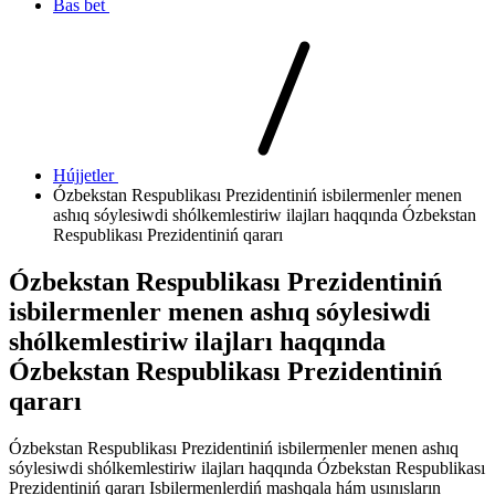
Bas bet
Hújjetler
Ózbekstan Respublikası Prezidentiniń isbilermenler menen
ashıq sóylesiwdi shólkemlestiriw ilajları haqqında Ózbekstan
Respublikası Prezidentiniń qararı
Ózbekstan Respublikası Prezidentiniń
isbilermenler menen ashıq sóylesiwdi
shólkemlestiriw ilajları haqqında
Ózbekstan Respublikası Prezidentiniń
qararı
Ózbekstan Respublikası Prezidentiniń isbilermenler menen ashıq
sóylesiwdi shólkemlestiriw ilajları haqqında Ózbekstan Respublikası
Prezidentiniń qararı Isbilermenlerdiń mashqala hám usınısların