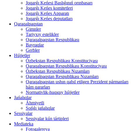
Joqarǵı Keńesi Baslıǵınıń orınbasarı
Joqarǵı Keńes komitetleri
Joqarǵı Keńes Apparatı
Joqarǵı Keńes deputatları
Qaraqalpaqstan
Gimnler
Tariyxıy estelikler
Qaraqalpaqstan Respublikası
Bayraqlar
Gerbler
Hújjetler
Ózbekstan Respublikası Konstituciyası
Qaraqalpaqstan Respublikası Konstituciyası
Ózbekstan Respublikası Nızamları
Qaraqalpaqstan Respublikası Nızamları
Qaraqalpaqstan ushın qabıl etilgen Prezident pármanları
hám qararları
Normativlik-huqıqıy hújjetler
Jańalıqlar
Áhmiyetli
Sońǵı jańalıqlar
Sessiyalar
Sessiyalar kún tártipleri
Mediateka
Fotogalereya