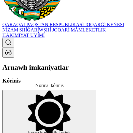
QARAQALPAQSTAN RESPUBLIKASÍ JOQARǴÍ KEŃESI
NÍZAM SHÍǴARÍWSHÍ JOQARÍ MÁMLEKETLIK
HÁKIMIYAT UYÍMÍ
Arnawlı imkaniyatlar
Kórinis
Normal kórinis
Joqarı kontrastlı kórinis