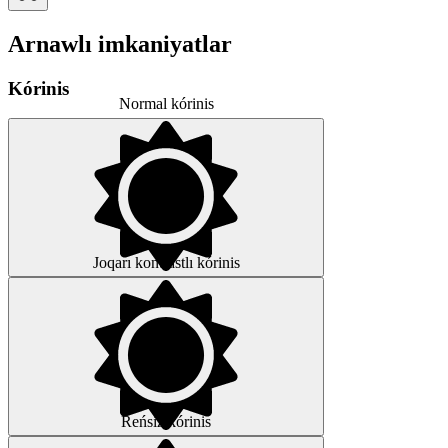
Arnawlı imkaniyatlar
Kórinis
Normal kórinis
Joqarı kontrastlı kórinis
Reńsiz kórinis