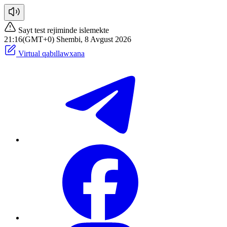
Sayt test rejiminde islemekte
21:16(GMT+0) Shembi, 8 Avgust 2026
Virtual qabıllawxana