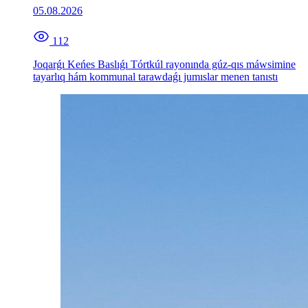
05.08.2026
112
Joqarǵı Keńes Baslıǵı Tórtkúl rayonında gúz-qıs máwsimine
tayarlıq hám kommunal tarawdaǵı jumıslar menen tanıstı