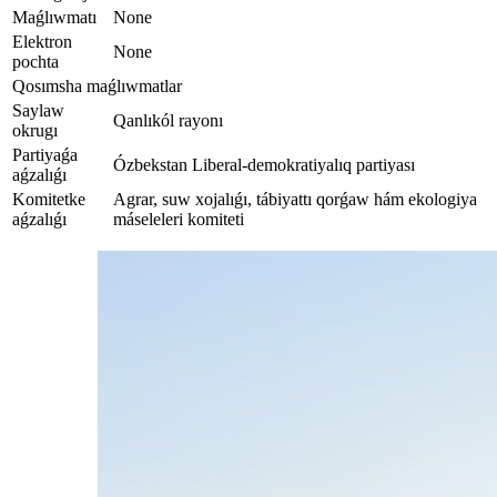
Maǵlıwmatı
None
Elektron
None
pochta
Qosımsha maǵlıwmatlar
Saylaw
Qanlıkól rayonı
okrugı
Partiyaǵa
Ózbekstan Liberal-demokratiyalıq partiyası
aǵzalıǵı
Komitetke
Agrar, suw xojalıǵı, tábiyattı qorǵaw hám ekologiya
aǵzalıǵı
máseleleri komiteti