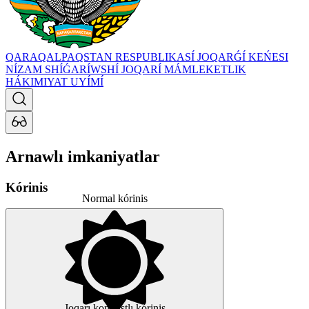
QARAQALPAQSTAN RESPUBLIKASÍ JOQARǴÍ KEŃESI
NÍZAM SHÍǴARÍWSHÍ JOQARÍ MÁMLEKETLIK
HÁKIMIYAT UYÍMÍ
Arnawlı imkaniyatlar
Kórinis
Normal kórinis
Joqarı kontrastlı kórinis