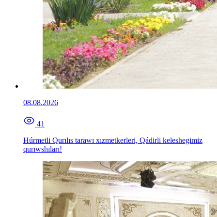
08.08.2026
41
Húrmetli Qurılıs tarawı xızmetkerleri, Qádirli keleshegimiz
qurıwshıları!