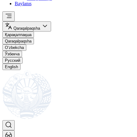
Baylanıs
Qaraqalpaqsha
Қарақалпақша
Qaraqalpaqsha
O‘zbekcha
Ўзбекча
Русский
English