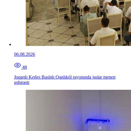
06.08.2026
48
Joqarǵı Keńes Baslıǵı Qanlıkól rayonında jaslar menen
ushırastı