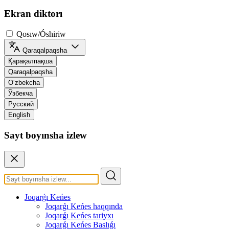
Ekran diktorı
Qosıw/Óshiriw
Qaraqalpaqsha
Қарақалпақша
Qaraqalpaqsha
O‘zbekcha
Ўзбекча
Русский
English
Sayt boyınsha izlew
Joqarǵı Keńes
Joqarǵı Keńes haqqında
Joqarǵı Keńes tariyxı
Joqarǵı Keńes Baslıǵı