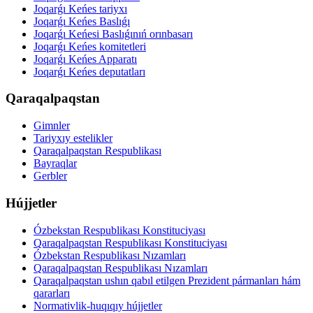
Joqarǵı Keńes tariyxı
Joqarǵı Keńes Baslıǵı
Joqarǵı Keńesi Baslıǵınıń orınbasarı
Joqarǵı Keńes komitetleri
Joqarǵı Keńes Apparatı
Joqarǵı Keńes deputatları
Qaraqalpaqstan
Gimnler
Tariyxıy estelikler
Qaraqalpaqstan Respublikası
Bayraqlar
Gerbler
Hújjetler
Ózbekstan Respublikası Konstituciyası
Qaraqalpaqstan Respublikası Konstituciyası
Ózbekstan Respublikası Nızamları
Qaraqalpaqstan Respublikası Nızamları
Qaraqalpaqstan ushın qabıl etilgen Prezident pármanları hám
qararları
Normativlik-huqıqıy hújjetler