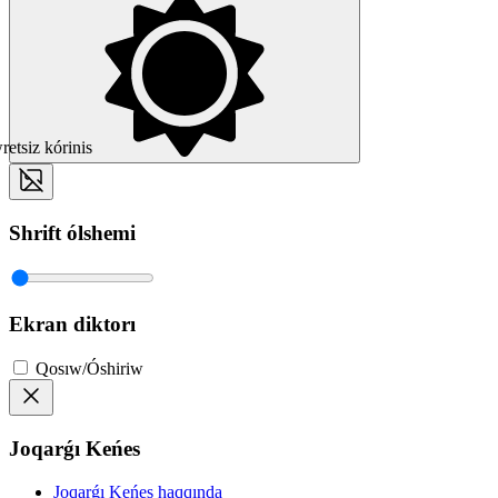
etsiz kórinis
Shrift ólshemi
Ekran diktorı
Qosıw/Óshiriw
Joqarǵı Keńes
Joqarǵı Keńes haqqında