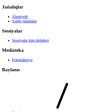
Jańalıqlar
Áhmiyetli
Sońǵı jańalıqlar
Sessiyalar
Sessiyalar kún tártipleri
Mediateka
Fotogalereya
Baylanıs