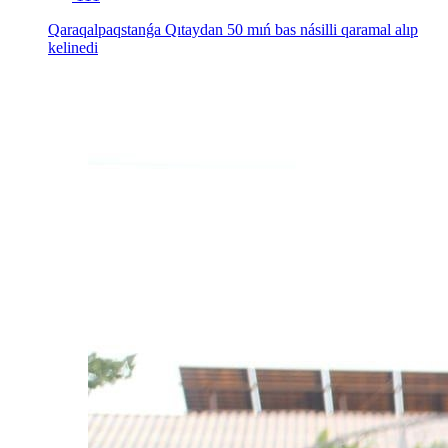
Qaraqalpaqstanǵa Qıtaydan 50 mıń bas násilli qaramal alıp
kelinedi