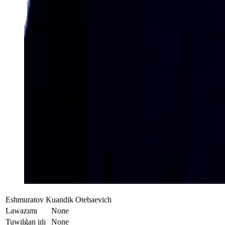
Eshmuratov Kuandik Otebaevich
Lawazımı
None
Tuwılǵan jılı
None