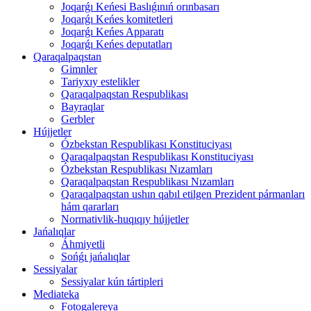
Joqarǵı Keńesi Baslıǵınıń orınbasarı
Joqarǵı Keńes komitetleri
Joqarǵı Keńes Apparatı
Joqarǵı Keńes deputatları
Qaraqalpaqstan
Gimnler
Tariyxıy estelikler
Qaraqalpaqstan Respublikası
Bayraqlar
Gerbler
Hújjetler
Ózbekstan Respublikası Konstituciyası
Qaraqalpaqstan Respublikası Konstituciyası
Ózbekstan Respublikası Nızamları
Qaraqalpaqstan Respublikası Nızamları
Qaraqalpaqstan ushın qabıl etilgen Prezident pármanları
hám qararları
Normativlik-huqıqıy hújjetler
Jańalıqlar
Áhmiyetli
Sońǵı jańalıqlar
Sessiyalar
Sessiyalar kún tártipleri
Mediateka
Fotogalereya