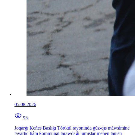
05.08.2026
95
Joqarǵı Keńes Baslıǵı Tórtkúl rayonında gúz-qıs máwsimine
tayarlıq hám kommunal tarawdaǵı jumıslar menen tanıstı