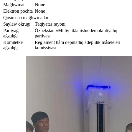
Maǵlıwmatı
None
Elektron pochta
None
Qosımsha maǵlıwmatlar
Saylaw okrugı
Taqiyatas rayonı
Partiyaǵa
Ózbekstan «Milliy tiklanish» demokratiyalıq
aǵzalıǵı
partiyası
Komitetke
Reglament hám deputatlıq ádeplilik máseleleri
aǵzalıǵı
komissiyası