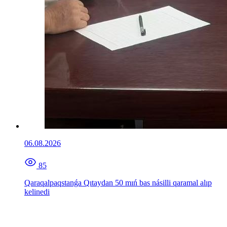
06.08.2026
85
Qaraqalpaqstanǵa Qıtaydan 50 mıń bas násilli qaramal alıp
kelinedi