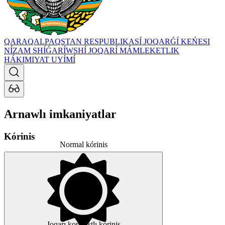
QARAQALPAQSTAN RESPUBLIKASÍ JOQARǴÍ KEŃESI
NÍZAM SHÍǴARÍWSHÍ JOQARÍ MÁMLEKETLIK
HÁKIMIYAT UYÍMÍ
Arnawlı imkaniyatlar
Kórinis
Normal kórinis
Joqarı kontrastlı kórinis