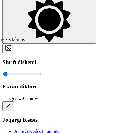
etsiz kórinis
Shrift ólshemi
Ekran diktorı
Qosıw/Óshiriw
Joqarǵı Keńes
Joqarǵı Keńes haqqında