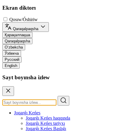
Ekran diktorı
Qosıw/Óshiriw
Qaraqalpaqsha
Қарақалпақша
Qaraqalpaqsha
O‘zbekcha
Ўзбекча
Русский
English
Sayt boyınsha izlew
Joqarǵı Keńes
Joqarǵı Keńes haqqında
Joqarǵı Keńes tariyxı
Joqarǵı Keńes Baslıǵı