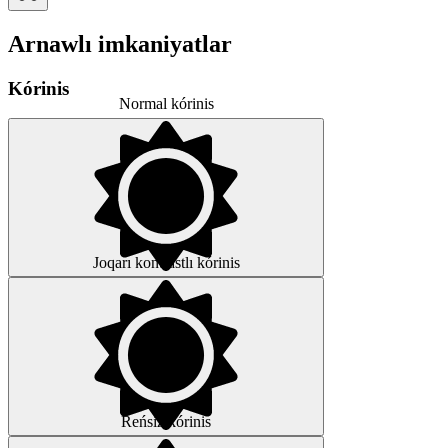
Arnawlı imkaniyatlar
Kórinis
Normal kórinis
Joqarı kontrastlı kórinis
Reńsiz kórinis