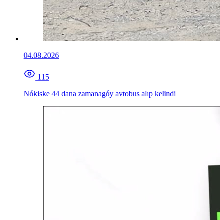
04.08.2026
115
Nókiske 44 dana zamanagóy avtobus alıp kelindi