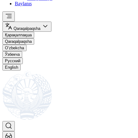
Baylanıs
Qaraqalpaqsha
Қарақалпақша
Qaraqalpaqsha
O‘zbekcha
Ўзбекча
Русский
English