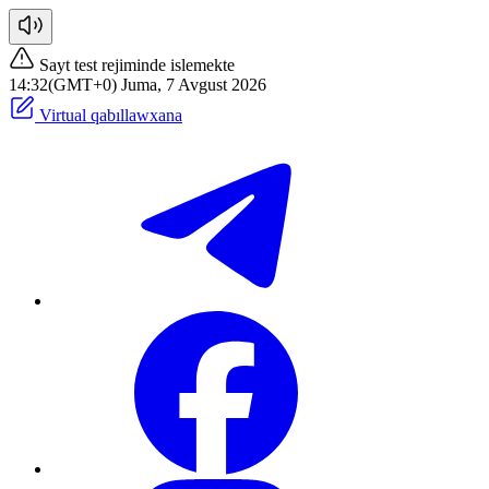
Sayt test rejiminde islemekte
14:32(GMT+0) Juma, 7 Avgust 2026
Virtual qabıllawxana