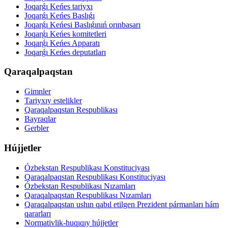
Joqarǵı Keńes tariyxı
Joqarǵı Keńes Baslıǵı
Joqarǵı Keńesi Baslıǵınıń orınbasarı
Joqarǵı Keńes komitetleri
Joqarǵı Keńes Apparatı
Joqarǵı Keńes deputatları
Qaraqalpaqstan
Gimnler
Tariyxıy estelikler
Qaraqalpaqstan Respublikası
Bayraqlar
Gerbler
Hújjetler
Ózbekstan Respublikası Konstituciyası
Qaraqalpaqstan Respublikası Konstituciyası
Ózbekstan Respublikası Nızamları
Qaraqalpaqstan Respublikası Nızamları
Qaraqalpaqstan ushın qabıl etilgen Prezident pármanları hám
qararları
Normativlik-huqıqıy hújjetler