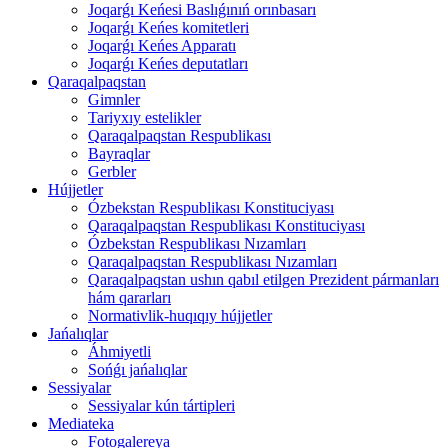
Joqarǵı Keńesi Baslıǵınıń orınbasarı
Joqarǵı Keńes komitetleri
Joqarǵı Keńes Apparatı
Joqarǵı Keńes deputatları
Qaraqalpaqstan
Gimnler
Tariyxıy estelikler
Qaraqalpaqstan Respublikası
Bayraqlar
Gerbler
Hújjetler
Ózbekstan Respublikası Konstituciyası
Qaraqalpaqstan Respublikası Konstituciyası
Ózbekstan Respublikası Nızamları
Qaraqalpaqstan Respublikası Nızamları
Qaraqalpaqstan ushın qabıl etilgen Prezident pármanları
hám qararları
Normativlik-huqıqıy hújjetler
Jańalıqlar
Áhmiyetli
Sońǵı jańalıqlar
Sessiyalar
Sessiyalar kún tártipleri
Mediateka
Fotogalereya