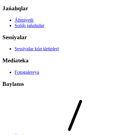
Jańalıqlar
Áhmiyetli
Sońǵı jańalıqlar
Sessiyalar
Sessiyalar kún tártipleri
Mediateka
Fotogalereya
Baylanıs