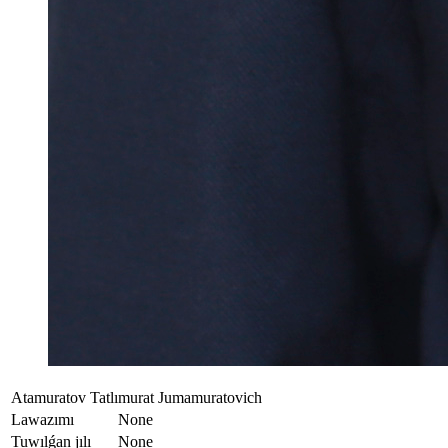
Atamuratov Tatlımurat Jumamuratovich
Lawazımı
None
Tuwılǵan jılı
None