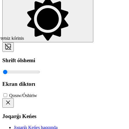
etsiz kórinis
Shrift ólshemi
Ekran diktorı
Qosıw/Óshiriw
Joqarǵı Keńes
Joqarǵı Keńes haqqında