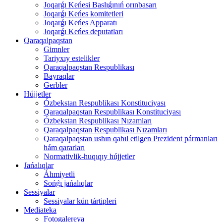
Joqarǵı Keńesi Baslıǵınıń orınbasarı
Joqarǵı Keńes komitetleri
Joqarǵı Keńes Apparatı
Joqarǵı Keńes deputatları
Qaraqalpaqstan
Gimnler
Tariyxıy estelikler
Qaraqalpaqstan Respublikası
Bayraqlar
Gerbler
Hújjetler
Ózbekstan Respublikası Konstituciyası
Qaraqalpaqstan Respublikası Konstituciyası
Ózbekstan Respublikası Nızamları
Qaraqalpaqstan Respublikası Nızamları
Qaraqalpaqstan ushın qabıl etilgen Prezident pármanları
hám qararları
Normativlik-huqıqıy hújjetler
Jańalıqlar
Áhmiyetli
Sońǵı jańalıqlar
Sessiyalar
Sessiyalar kún tártipleri
Mediateka
Fotogalereya