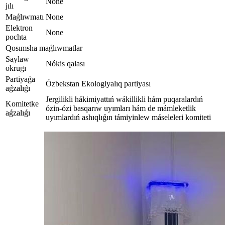
None
jılı
Maǵlıwmatı
None
Elektron
None
pochta
Qosımsha maǵlıwmatlar
Saylaw
Nókis qalası
okrugı
Partiyaǵa
Ózbekstan Ekologiyalıq partiyası
aǵzalıǵı
Jergilikli hákimiyattıń wákillikli hám puqaralardıń
Komitetke
ózin-ózi basqarıw uyımları hám de mámleketlik
aǵzalıǵı
uyımlardıń ashıqlıǵın támiyinlew máseleleri komiteti