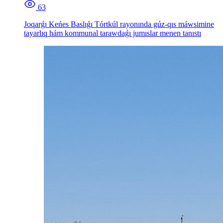
63
Joqarǵı Keńes Baslıǵı Tórtkúl rayonında gúz-qıs máwsimine
tayarlıq hám kommunal tarawdaǵı jumıslar menen tanıstı