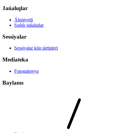
Jańalıqlar
Áhmiyetli
Sońǵı jańalıqlar
Sessiyalar
Sessiyalar kún tártipleri
Mediateka
Fotogalereya
Baylanıs