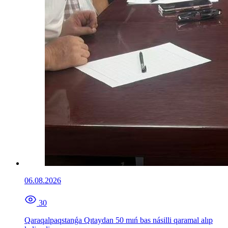
06.08.2026
30
Qaraqalpaqstanǵa Qıtaydan 50 mıń bas násilli qaramal alıp