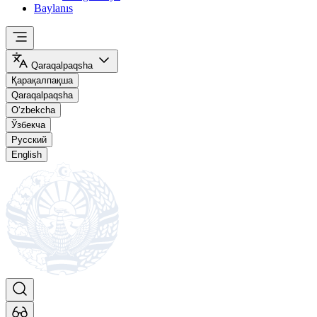
Baylanıs
Qaraqalpaqsha
Қарақалпақша
Qaraqalpaqsha
O‘zbekcha
Ўзбекча
Русский
English