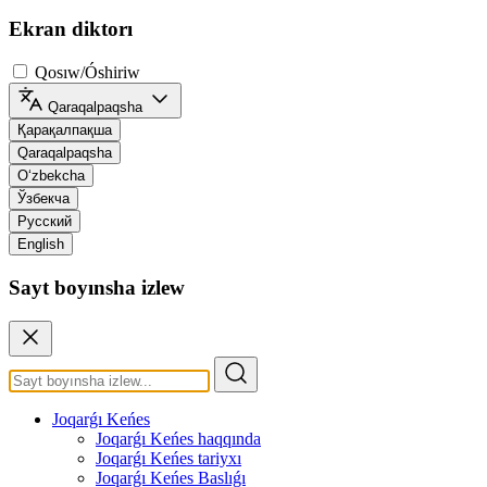
Ekran diktorı
Qosıw/Óshiriw
Qaraqalpaqsha
Қарақалпақша
Qaraqalpaqsha
O‘zbekcha
Ўзбекча
Русский
English
Sayt boyınsha izlew
Joqarǵı Keńes
Joqarǵı Keńes haqqında
Joqarǵı Keńes tariyxı
Joqarǵı Keńes Baslıǵı