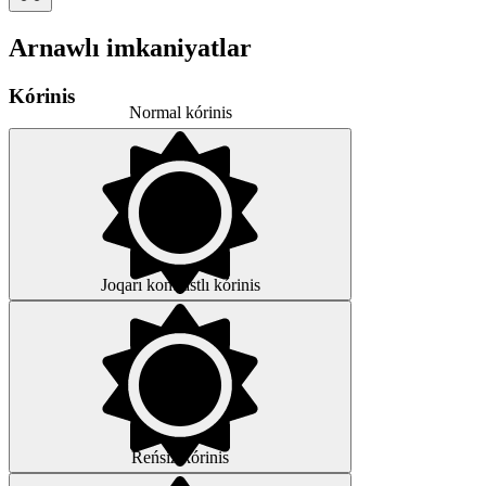
Arnawlı imkaniyatlar
Kórinis
Normal kórinis
Joqarı kontrastlı kórinis
Reńsiz kórinis