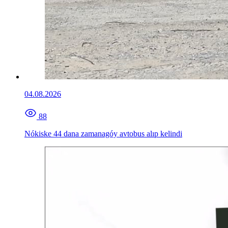
04.08.2026
88
Nókiske 44 dana zamanagóy avtobus alıp kelindi