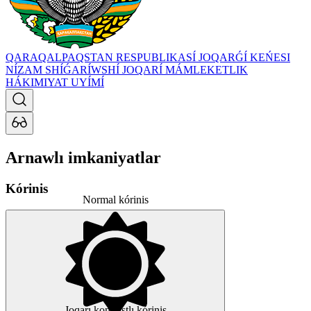
QARAQALPAQSTAN RESPUBLIKASÍ JOQARǴÍ KEŃESI
NÍZAM SHÍǴARÍWSHÍ JOQARÍ MÁMLEKETLIK
HÁKIMIYAT UYÍMÍ
Arnawlı imkaniyatlar
Kórinis
Normal kórinis
Joqarı kontrastlı kórinis