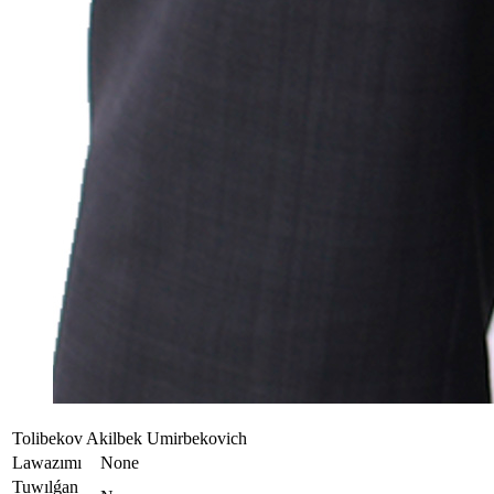
Tolibekov Akilbek Umirbekovich
Lawazımı
None
Tuwılǵan