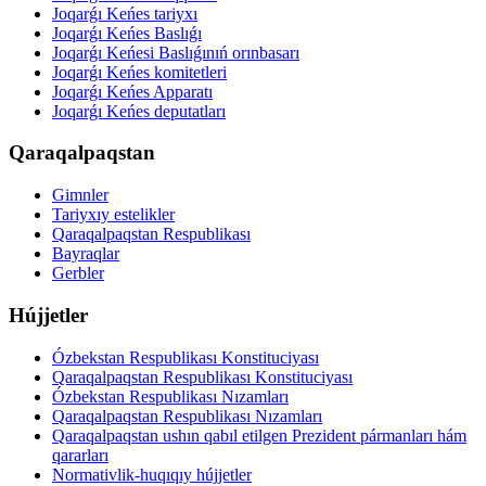
Joqarǵı Keńes tariyxı
Joqarǵı Keńes Baslıǵı
Joqarǵı Keńesi Baslıǵınıń orınbasarı
Joqarǵı Keńes komitetleri
Joqarǵı Keńes Apparatı
Joqarǵı Keńes deputatları
Qaraqalpaqstan
Gimnler
Tariyxıy estelikler
Qaraqalpaqstan Respublikası
Bayraqlar
Gerbler
Hújjetler
Ózbekstan Respublikası Konstituciyası
Qaraqalpaqstan Respublikası Konstituciyası
Ózbekstan Respublikası Nızamları
Qaraqalpaqstan Respublikası Nızamları
Qaraqalpaqstan ushın qabıl etilgen Prezident pármanları hám
qararları
Normativlik-huqıqıy hújjetler