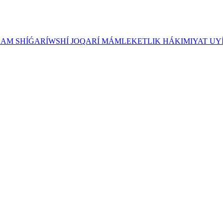
ZAM SHÍǴARÍWSHÍ JOQARÍ MÁMLEKETLIK HÁKIMIYAT UY