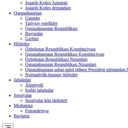
Joqarǵı Keńes Apparatı
Joqarǵı Keńes deputatları
Qaraqalpaqstan
Gimnler
Tariyxıy estelikler
Qaraqalpaqstan Respublikası
Bayraqlar
Gerbler
Hújjetler
Ózbekstan Respublikası Konstituciyası
Qaraqalpaqstan Respublikası Konstituciyası
Ózbekstan Respublikası Nızamları
Qaraqalpaqstan Respublikası Nızamları
Qaraqalpaqstan ushın qabıl etilgen Prezident pármanları 
Normativlik-huqıqıy hújjetler
Jańalıqlar
Áhmiyetli
Sońǵı jańalıqlar
Sessiyalar
Sessiyalar kún tártipleri
Mediateka
Fotogalereya
Baylanıs