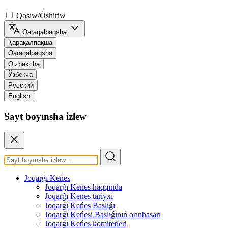
Qosıw/Óshiriw
Qaraqalpaqsha
Қарақалпақша
Qaraqalpaqsha
O‘zbekcha
Ўзбекча
Русский
English
Sayt boyınsha izlew
Joqarǵı Keńes
Joqarǵı Keńes haqqında
Joqarǵı Keńes tariyxı
Joqarǵı Keńes Baslıǵı
Joqarǵı Keńesi Baslıǵınıń orınbasarı
Joqarǵı Keńes komitetleri