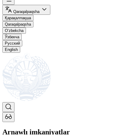
Qaraqalpaqsha
Қарақалпақша
Qaraqalpaqsha
O‘zbekcha
Ўзбекча
Русский
English
Arnawlı imkaniyatlar