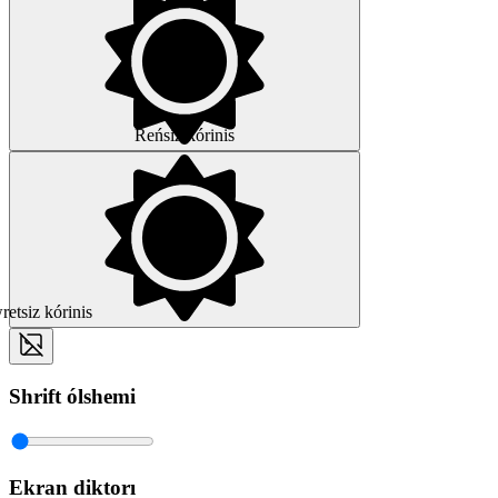
Reńsiz kórinis
etsiz kórinis
Shrift ólshemi
Ekran diktorı