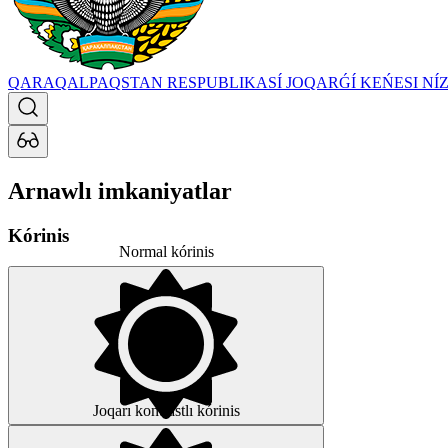
QARAQALPAQSTAN RESPUBLIKASÍ JOQARǴÍ KEŃESI
NÍ
Arnawlı imkaniyatlar
Kórinis
Normal kórinis
Joqarı kontrastlı kórinis