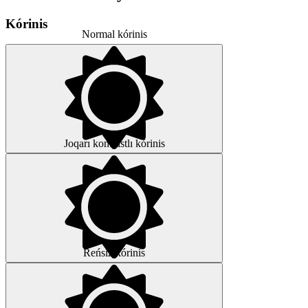
Kórinis
Normal kórinis
Joqarı kontrastlı kórinis
Reńsiz kórinis