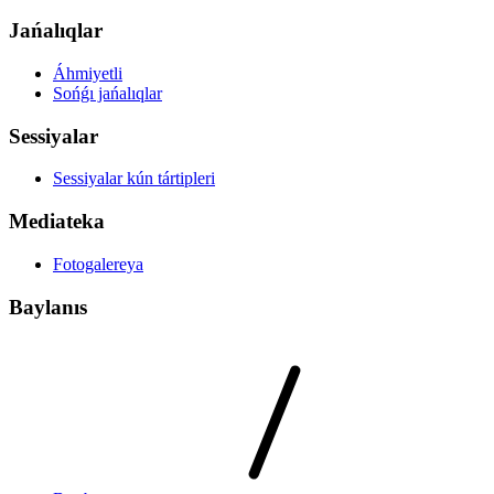
Jańalıqlar
Áhmiyetli
Sońǵı jańalıqlar
Sessiyalar
Sessiyalar kún tártipleri
Mediateka
Fotogalereya
Baylanıs