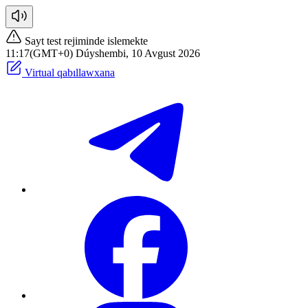
Sayt test rejiminde islemekte
11:17(GMT+0) Dúyshembi, 10 Avgust 2026
Virtual qabıllawxana