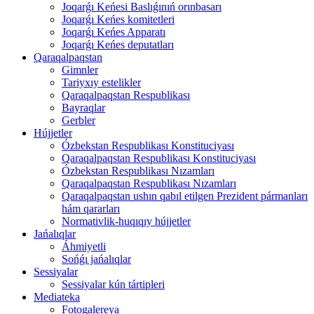
Joqarǵı Keńesi Baslıǵınıń orınbasarı
Joqarǵı Keńes komitetleri
Joqarǵı Keńes Apparatı
Joqarǵı Keńes deputatları
Qaraqalpaqstan
Gimnler
Tariyxıy estelikler
Qaraqalpaqstan Respublikası
Bayraqlar
Gerbler
Hújjetler
Ózbekstan Respublikası Konstituciyası
Qaraqalpaqstan Respublikası Konstituciyası
Ózbekstan Respublikası Nızamları
Qaraqalpaqstan Respublikası Nızamları
Qaraqalpaqstan ushın qabıl etilgen Prezident pármanları
hám qararları
Normativlik-huqıqıy hújjetler
Jańalıqlar
Áhmiyetli
Sońǵı jańalıqlar
Sessiyalar
Sessiyalar kún tártipleri
Mediateka
Fotogalereya