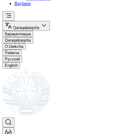
Baylanıs
Qaraqalpaqsha
Қарақалпақша
Qaraqalpaqsha
O‘zbekcha
Ўзбекча
Русский
English