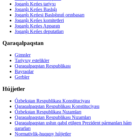
Joqarǵı Keńes tariyxı
Joqarǵı Keńes Baslıǵı
Joqarǵı Keńesi Baslıǵınıń orınbasarı
Joqarǵı Keńes komitetleri
Joqarǵı Keńes Apparatı
Joqarǵı Keńes deputatları
Qaraqalpaqstan
Gimnler
Tariyxıy estelikler
Qaraqalpaqstan Respublikası
Bayraqlar
Gerbler
Hújjetler
Ózbekstan Respublikası Konstituciyası
Qaraqalpaqstan Respublikası Konstituciyası
Ózbekstan Respublikası Nızamları
Qaraqalpaqstan Respublikası Nızamları
Qaraqalpaqstan ushın qabıl etilgen Prezident pármanları hám
qararları
Normativlik-huqıqıy hújjetler