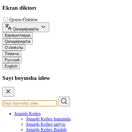
Ekran diktorı
Qosıw/Óshiriw
Qaraqalpaqsha
Қарақалпақша
Qaraqalpaqsha
O‘zbekcha
Ўзбекча
Русский
English
Sayt boyınsha izlew
Joqarǵı Keńes
Joqarǵı Keńes haqqında
Joqarǵı Keńes tariyxı
Joqarǵı Keńes Baslıǵı