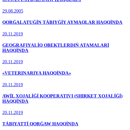
29.08.2005
QORǴALATUǴÍN TÁBIYǴÍY AYMAQLAR HAQQÍNDA
20.11.2019
GEOGRAFIYALÍQ OBEKTLERDIŃ ATAMALARÍ
HAQQÍNDA
20.11.2019
«VETERINARIYA HAQQÍNDA»
20.11.2019
AWÍL XOJALÍǴÍ KOOPERATIVI (SHIRKET XOJALÍǴÍ)
HAQQÍNDA
20.11.2019
TÁBIYATTÍ QORǴAW HAQQÍNDA