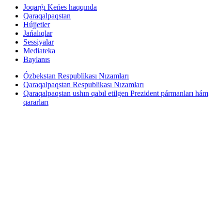
Joqarǵı Keńes haqqında
Qaraqalpaqstan
Hújjetler
Jańalıqlar
Sessiyalar
Mediateka
Baylanıs
Ózbekstan Respublikası Nızamları
Qaraqalpaqstan Respublikası Nızamları
Qaraqalpaqstan ushın qabıl etilgen Prezident pármanları hám
qararları