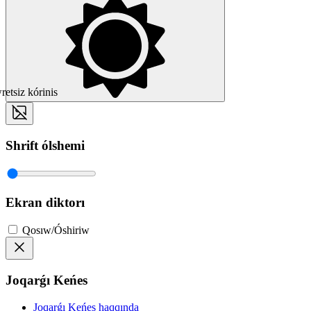
etsiz kórinis
Shrift ólshemi
Ekran diktorı
Qosıw/Óshiriw
Joqarǵı Keńes
Joqarǵı Keńes haqqında