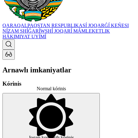
QARAQALPAQSTAN RESPUBLIKASÍ JOQARǴÍ KEŃESI
NÍZAM SHÍǴARÍWSHÍ JOQARÍ MÁMLEKETLIK
HÁKIMIYAT UYÍMÍ
Arnawlı imkaniyatlar
Kórinis
Normal kórinis
Joqarı kontrastlı kórinis