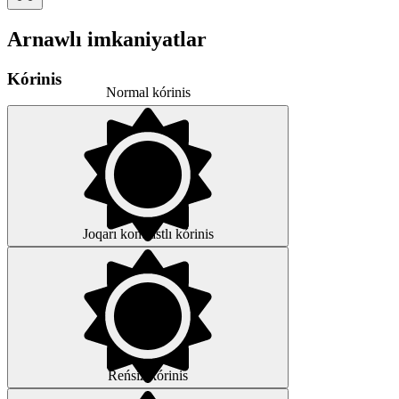
Arnawlı imkaniyatlar
Kórinis
Normal kórinis
Joqarı kontrastlı kórinis
Reńsiz kórinis