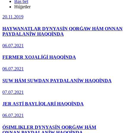
Bas bet
Hújjetler
20.11.2019
HAYWANATLAR DYNYASÍN QORǴAW HÁM ONNAN
PAYDALANÍW HAQQÍNDA
06.07.2021
FERMER XOJALÍǴÍ HAQQÍNDA
06.07.2021
SUW HÁM SUWDAN PAYDALANÍW HAQQÍNDA
07.07.2021
JER ASTÍ BAYLÍQLARÍ HAQQÍNDA
06.07.2021
ÓSIMLIKLER DYNYASÍN QORǴAW HÁM
ONNAN PAYDALANÍW HAQQÍNDA