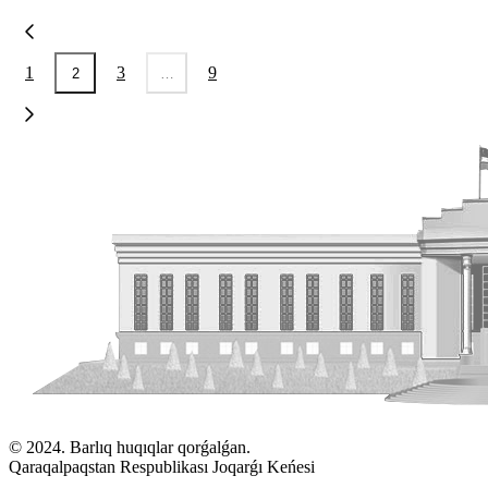
1
3
9
2
…
© 2024. Barlıq huqıqlar qorǵalǵan.
Qaraqalpaqstan Respublikası Joqarǵı Keńesi