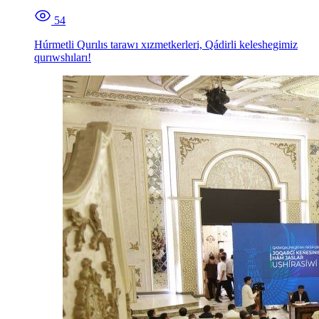
54
Húrmetli Qurılıs tarawı xızmetkerleri, Qádirli keleshegimiz
qurıwshıları!