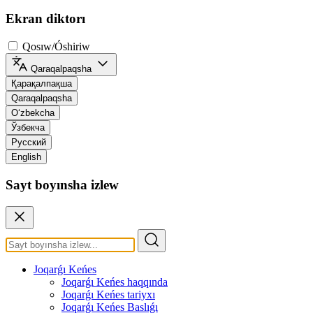
Ekran diktorı
Qosıw/Óshiriw
Qaraqalpaqsha
Қарақалпақша
Qaraqalpaqsha
O‘zbekcha
Ўзбекча
Русский
English
Sayt boyınsha izlew
Joqarǵı Keńes
Joqarǵı Keńes haqqında
Joqarǵı Keńes tariyxı
Joqarǵı Keńes Baslıǵı