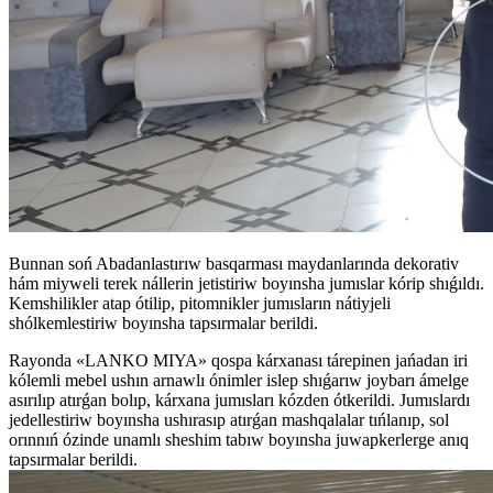
Bunnan soń Abadanlastırıw basqarması maydanlarında dekorativ
hám miyweli terek nállerin jetistiriw boyınsha jumıslar kórip shıǵıldı.
Kemshilikler atap ótilip, pitomnikler jumısların nátiyjeli
shólkemlestiriw boyınsha tapsırmalar berildi.
Rayonda «LANKO MIYA» qospa kárxanası tárepinen jańadan iri
kólemli mebel ushın arnawlı ónimler islep shıǵarıw joybarı ámelge
asırılıp atırǵan bolıp, kárxana jumısları kózden ótkerildi. Jumıslardı
jedellestiriw boyınsha ushırasıp atırǵan mashqalalar tıńlanıp, sol
orınnıń ózinde unamlı sheshim tabıw boyınsha juwapkerlerge anıq
tapsırmalar berildi.