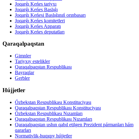
Joqarǵı Keńes tariyxı
Joqarǵı Keńes Baslıǵı
Joqarǵı Keńesi Baslıǵınıń orınbasarı
Joqarǵı Keńes komitetleri
Joqarǵı Keńes Apparatı
Joqarǵı Keńes deputatları
Qaraqalpaqstan
Gimnler
Tariyxıy estelikler
Qaraqalpaqstan Respublikası
Bayraqlar
Gerbler
Hújjetler
Ózbekstan Respublikası Konstituciyası
Qaraqalpaqstan Respublikası Konstituciyası
Ózbekstan Respublikası Nızamları
Qaraqalpaqstan Respublikası Nızamları
Qaraqalpaqstan ushın qabıl etilgen Prezident pármanları hám
qararları
Normativlik-huqıqıy hújjetler