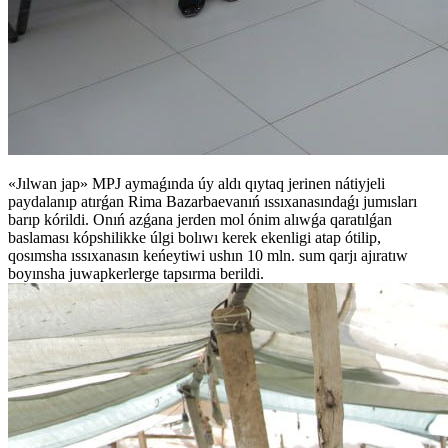
«Jılwan jap» MPJ aymaǵında úy aldı qıytaq jerinen nátiyjeli
paydalanıp atırǵan Rima Bazarbaevanıń ıssıxanasındaǵı jumısları
barıp kórildi. Onıń azǵana jerden mol ónim alıwǵa qaratılǵan
baslaması kópshilikke úlgi bolıwı kerek ekenligi atap ótilip,
qosımsha ıssıxanasın keńeytiwi ushın 10 mln. sum qarjı ajıratıw
boyınsha juwapkerlerge tapsırma berildi.