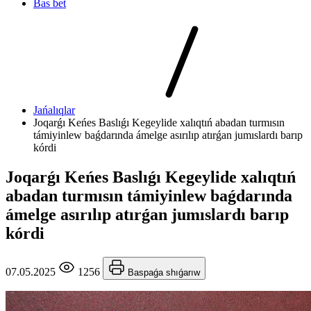
Bas bet
Jańalıqlar
Joqarǵı Keńes Baslıǵı Kegeylide xalıqtıń abadan turmısın
támiyinlew baǵdarında ámelge asırılıp atırǵan jumıslardı barıp
kórdi
Joqarǵı Keńes Baslıǵı Kegeylide xalıqtıń
abadan turmısın támiyinlew baǵdarında
ámelge asırılıp atırǵan jumıslardı barıp
kórdi
07.05.2025
1256
Baspaǵa shıǵarıw