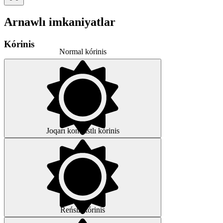
Arnawlı imkaniyatlar
Kórinis
Normal kórinis
Joqarı kontrastlı kórinis
Reńsiz kórinis