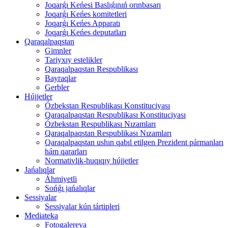
Joqarǵı Keńesi Baslıǵınıń orınbasarı
Joqarǵı Keńes komitetleri
Joqarǵı Keńes Apparatı
Joqarǵı Keńes deputatları
Qaraqalpaqstan
Gimnler
Tariyxıy estelikler
Qaraqalpaqstan Respublikası
Bayraqlar
Gerbler
Hújjetler
Ózbekstan Respublikası Konstituciyası
Qaraqalpaqstan Respublikası Konstituciyası
Ózbekstan Respublikası Nızamları
Qaraqalpaqstan Respublikası Nızamları
Qaraqalpaqstan ushın qabıl etilgen Prezident pármanları
hám qararları
Normativlik-huqıqıy hújjetler
Jańalıqlar
Áhmiyetli
Sońǵı jańalıqlar
Sessiyalar
Sessiyalar kún tártipleri
Mediateka
Fotogalereya