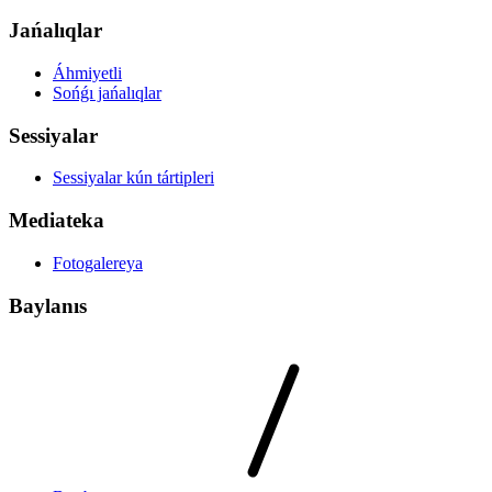
Jańalıqlar
Áhmiyetli
Sońǵı jańalıqlar
Sessiyalar
Sessiyalar kún tártipleri
Mediateka
Fotogalereya
Baylanıs