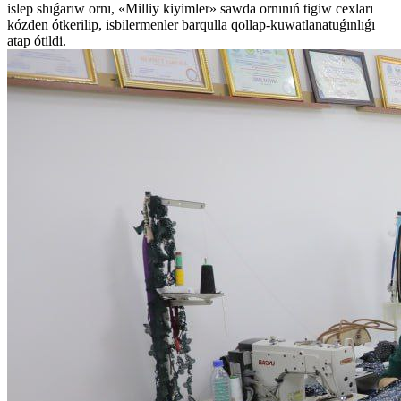
islep shıǵarıw ornı, «Milliy kiyimler» sawda ornınıń tigiw cexları
kózden ótkerilip, isbilermenler barqulla qollap-kuwatlanatuǵınlıǵı
atap ótildi.