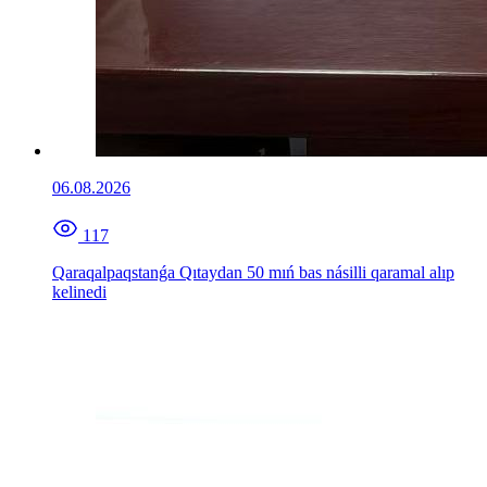
06.08.2026
117
Qaraqalpaqstanǵa Qıtaydan 50 mıń bas násilli qaramal alıp
kelinedi