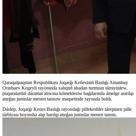
Qaraqalpaqstan Respublikası Joqarǵı Keńesiniń Baslıǵı Amanbay
Orınbaev Kegeyli rayonında xalıqtıń abadan turmısın támiyinlew,
puqaralardıń dáramat alıwına kómeklesiw baǵdarında ámelge asırılıp
atırǵan jumıslar menen tanısıw maqsetinde rayonda boldı.
Dáslep, Joqarǵı Kenes Baslıǵı rayondaǵı pillekeshler tárepinen pille
tárbiyası boyınsha alıp barılıp atırǵan jumıslar menen tanıstı.