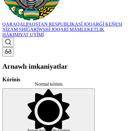
QARAQALPAQSTAN RESPUBLIKASÍ JOQARǴÍ KEŃESI
NÍZAM SHÍǴARÍWSHÍ JOQARÍ MÁMLEKETLIK
HÁKIMIYAT UYÍMÍ
Arnawlı imkaniyatlar
Kórinis
Normal kórinis
Joqarı kontrastlı kórinis