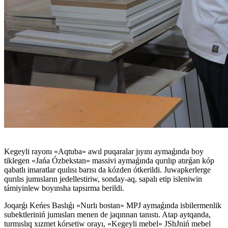
Kegeyli rayonı «Aqtuba» awıl puqaralar jıyını aymaǵında boy
tiklegen «Jańa Ózbekstan» massivi aymaǵında qurılıp atırǵan kóp
qabatlı imaratlar quılısı barısı da kózden ótkerildi. Juwapkerlerge
qurılıs jumısların jedellestiriw, sonday-aq, sapalı etip isleniwin
támiyinlew boyınsha tapsırma berildi.
Joqarǵı Keńes Baslıǵı «Nurlı bostan» MPJ aymaǵında isbilermenlik
subektleriniń jumısları menen de jaqınnan tanıstı. Atap aytqanda,
turmıslıq xızmet kórsetiw orayı, «Kegeyli mebel» JShJniń mebel