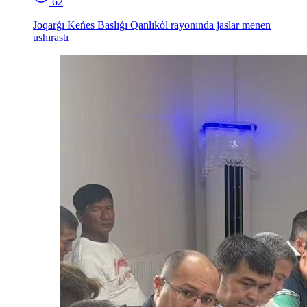
62
Joqarǵı Keńes Baslıǵı Qanlıkól rayonında jaslar menen
ushırastı