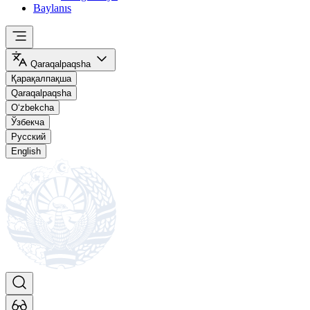
Baylanıs
Qaraqalpaqsha
Қарақалпақша
Qaraqalpaqsha
O‘zbekcha
Ўзбекча
Русский
English