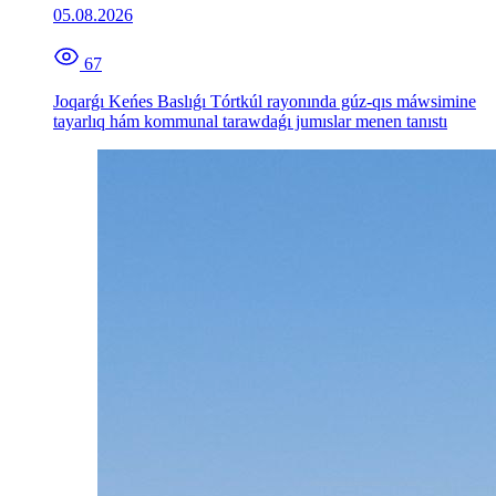
05.08.2026
67
Joqarǵı Keńes Baslıǵı Tórtkúl rayonında gúz-qıs máwsimine
tayarlıq hám kommunal tarawdaǵı jumıslar menen tanıstı