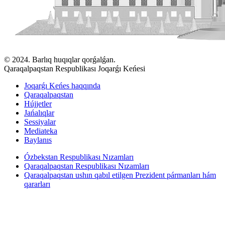
© 2024. Barlıq huqıqlar qorǵalǵan.
Qaraqalpaqstan Respublikası Joqarǵı Keńesi
Joqarǵı Keńes haqqında
Qaraqalpaqstan
Hújjetler
Jańalıqlar
Sessiyalar
Mediateka
Baylanıs
Ózbekstan Respublikası Nızamları
Qaraqalpaqstan Respublikası Nızamları
Qaraqalpaqstan ushın qabıl etilgen Prezident pármanları hám
qararları