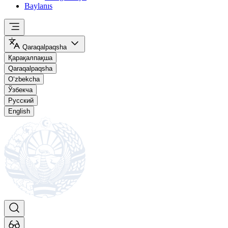
Baylanıs
Qaraqalpaqsha
Қарақалпақша
Qaraqalpaqsha
O‘zbekcha
Ўзбекча
Русский
English