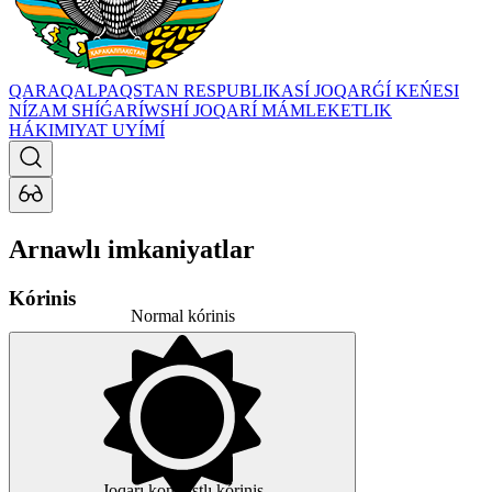
QARAQALPAQSTAN RESPUBLIKASÍ JOQARǴÍ KEŃESI
NÍZAM SHÍǴARÍWSHÍ JOQARÍ MÁMLEKETLIK
HÁKIMIYAT UYÍMÍ
Arnawlı imkaniyatlar
Kórinis
Normal kórinis
Joqarı kontrastlı kórinis