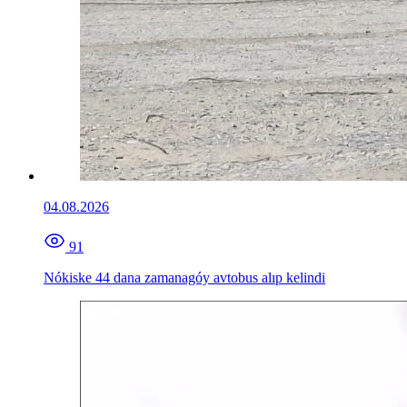
04.08.2026
91
Nókiske 44 dana zamanagóy avtobus alıp kelindi