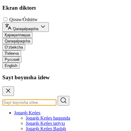
Ekran diktorı
Qosıw/Óshiriw
Qaraqalpaqsha
Қарақалпақша
Qaraqalpaqsha
O‘zbekcha
Ўзбекча
Русский
English
Sayt boyınsha izlew
Joqarǵı Keńes
Joqarǵı Keńes haqqında
Joqarǵı Keńes tariyxı
Joqarǵı Keńes Baslıǵı