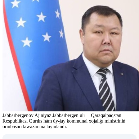
Jabbarbergenov Ajiniyaz Jabbarbergen ulı – Qaraqalpaqstan
Respublikası Qurılıs hám úy-jay kommunal xojalıǵı ministriniń
orınbasarı lawazımına tayınlandı.