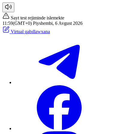
Sayt test rejiminde islemekte
12:00(GMT+0) Piyshembi, 6 Avgust 2026
Virtual qabıllawxana