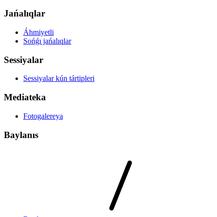
Jańalıqlar
Áhmiyetli
Sońǵı jańalıqlar
Sessiyalar
Sessiyalar kún tártipleri
Mediateka
Fotogalereya
Baylanıs