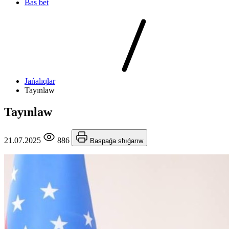
Bas bet
Jańalıqlar
Tayınlaw
Tayınlaw
21.07.2025
886
Baspaǵa shıǵarıw