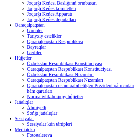
Joqarǵı Keńesi Baslıǵınıń orınbasarı
Joqarǵı Keńes komitetleri
Joqarǵı Keńes Apparatı
Joqarǵı Keńes deputatları
Qaraqalpaqstan
Gimnler
Tariyxıy estelikler
Qaraqalpaqstan Respublikası
Bayraqlar
Gerbler
Hújjetler
Ózbekstan Respublikası Konstituciyası
Qaraqalpaqstan Respublikası Konstituciyası
Ózbekstan Respublikası Nızamları
Qaraqalpaqstan Respublikası Nızamları
Qaraqalpaqstan ushın qabıl etilgen Prezident pármanları
hám qararları
Normativlik-huqıqıy hújjetler
Jańalıqlar
Áhmiyetli
Sońǵı jańalıqlar
Sessiyalar
Sessiyalar kún tártipleri
Mediateka
Fotogalereya