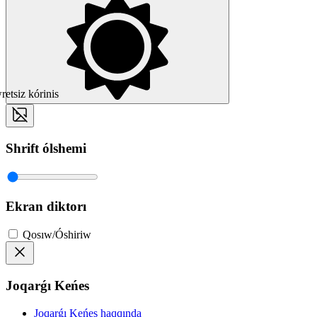
etsiz kórinis
Shrift ólshemi
Ekran diktorı
Qosıw/Óshiriw
Joqarǵı Keńes
Joqarǵı Keńes haqqında