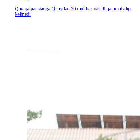
Qaraqalpaqstanǵa Qıtaydan 50 mıń bas násilli qaramal alıp
kelinedi