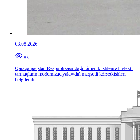
03.08.2026
85
Qaraqalpaqstan Respublikasındaǵı tómen kúshleniwli elektr
tarmaqların modernizaciyalawdıń maqsetli kórsetkishleri
belgilendi