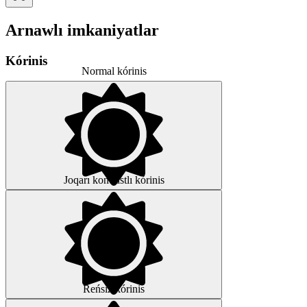
Arnawlı imkaniyatlar
Kórinis
Normal kórinis
Joqarı kontrastlı kórinis
Reńsiz kórinis