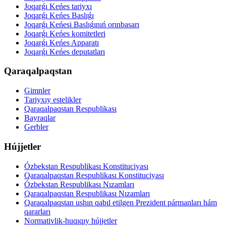
Joqarǵı Keńes tariyxı
Joqarǵı Keńes Baslıǵı
Joqarǵı Keńesi Baslıǵınıń orınbasarı
Joqarǵı Keńes komitetleri
Joqarǵı Keńes Apparatı
Joqarǵı Keńes deputatları
Qaraqalpaqstan
Gimnler
Tariyxıy estelikler
Qaraqalpaqstan Respublikası
Bayraqlar
Gerbler
Hújjetler
Ózbekstan Respublikası Konstituciyası
Qaraqalpaqstan Respublikası Konstituciyası
Ózbekstan Respublikası Nızamları
Qaraqalpaqstan Respublikası Nızamları
Qaraqalpaqstan ushın qabıl etilgen Prezident pármanları hám
qararları
Normativlik-huqıqıy hújjetler