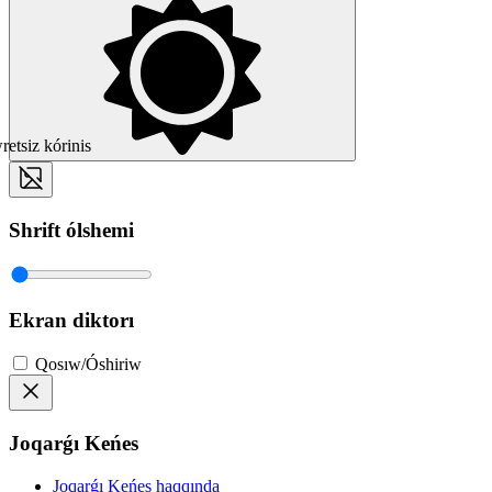
etsiz kórinis
Shrift ólshemi
Ekran diktorı
Qosıw/Óshiriw
Joqarǵı Keńes
Joqarǵı Keńes haqqında