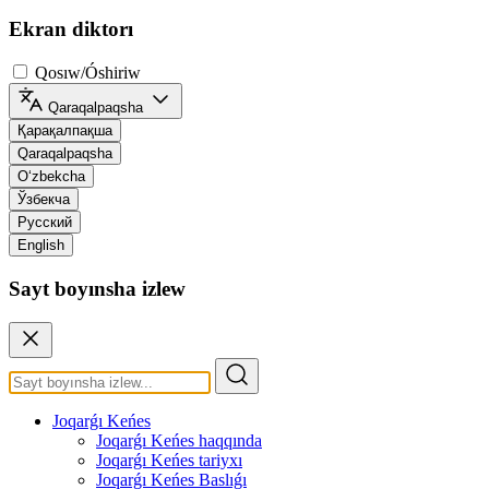
Ekran diktorı
Qosıw/Óshiriw
Qaraqalpaqsha
Қарақалпақша
Qaraqalpaqsha
O‘zbekcha
Ўзбекча
Русский
English
Sayt boyınsha izlew
Joqarǵı Keńes
Joqarǵı Keńes haqqında
Joqarǵı Keńes tariyxı
Joqarǵı Keńes Baslıǵı