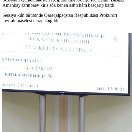
Amanbay Orınbaev kiris sóz benen ashtı hám basqarıp bardı.
Sessiya kún tártibinde Qaraqalpaqstan Respublikası Prokurorı
tuwralı máselesi qarap shıǵıldı.