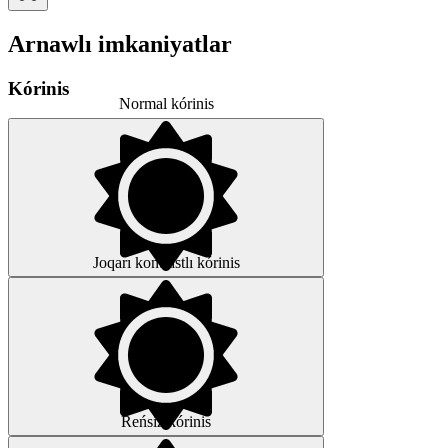
Arnawlı imkaniyatlar
Kórinis
Normal kórinis
Joqarı kontrastlı kórinis
Reńsiz kórinis