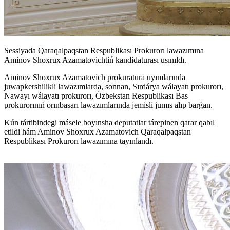
Sessiyada Qaraqalpaqstan Respublikası Prokurorı lawazımına
Aminov Shoxrux Azamatovichtiń kandidaturası usınıldı.
Aminov Shoxrux Azamatovich prokuratura uyımlarında
juwapkershilikli lawazımlarda, sonnan, Sırdárya wálayatı prokurorı,
Nawayı wálayatı prokurorı, Ózbekstan Respublikası Bas
prokurorınıń orınbasarı lawazımlarında jemisli jumıs alıp barǵan.
Kún tártibindegi másele boyınsha deputatlar tárepinen qarar qabıl
etildi hám Aminov Shoxrux Azamatovich Qaraqalpaqstan
Respublikası Prokurorı lawazımına tayınlandı.