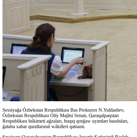
Sessiyaǵa Ózbekstan Respublikası Bas Prokurorı N.Yuldashev,
Ózbekstan Respublikası Oliy Majlisi Senatı, Qaraqalpaqstan
Respublikası húkimeti aǵzaları, huqıq qorǵaw uyımları basshıları,
ǵalaba xabar qurallarınıń wákilleri qatnastı.
Sessiyanı Qaraqalpaqstan Respublikası Joqarǵı Keńesiniń Baslıǵı