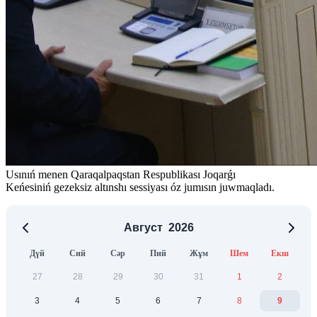
Usınıń menen Qaraqalpaqstan Respublikası Joqarǵı
Keńesiniń gezeksiz altınshı sessiyası óz jumısın juwmaqladı.
Август
2026
Дүй
Сий
Сәр
Пий
Жұм
Шем
Екш
27
28
29
30
31
1
2
3
4
5
6
7
8
9