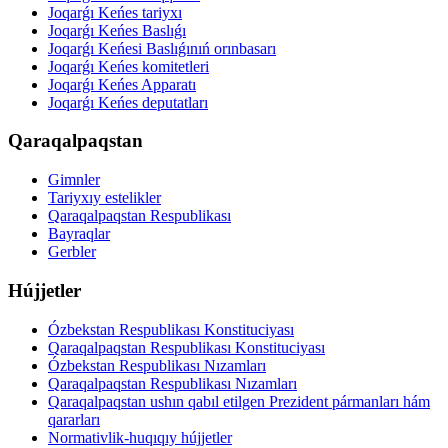
Joqarǵı Keńes tariyxı
Joqarǵı Keńes Baslıǵı
Joqarǵı Keńesi Baslıǵınıń orınbasarı
Joqarǵı Keńes komitetleri
Joqarǵı Keńes Apparatı
Joqarǵı Keńes deputatları
Qaraqalpaqstan
Gimnler
Tariyxıy estelikler
Qaraqalpaqstan Respublikası
Bayraqlar
Gerbler
Hújjetler
Ózbekstan Respublikası Konstituciyası
Qaraqalpaqstan Respublikası Konstituciyası
Ózbekstan Respublikası Nızamları
Qaraqalpaqstan Respublikası Nızamları
Qaraqalpaqstan ushın qabıl etilgen Prezident pármanları hám
qararları
Normativlik-huqıqıy hújjetler