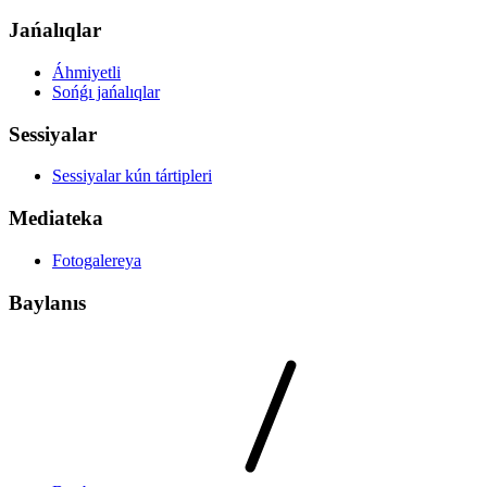
Jańalıqlar
Áhmiyetli
Sońǵı jańalıqlar
Sessiyalar
Sessiyalar kún tártipleri
Mediateka
Fotogalereya
Baylanıs