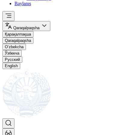
Baylanıs
Qaraqalpaqsha
Қарақалпақша
Qaraqalpaqsha
O‘zbekcha
Ўзбекча
Русский
English