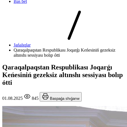
Bas bet
Jańalıqlar
Qaraqalpaqstan Respublikası Joqarǵı Keńesiniń gezeksiz
altınshı sessiyası bolıp ótti
Qaraqalpaqstan Respublikası Joqarǵı
Keńesiniń gezeksiz altınshı sessiyası bolıp
ótti
01.08.2025
845
Baspaǵa shıǵarıw