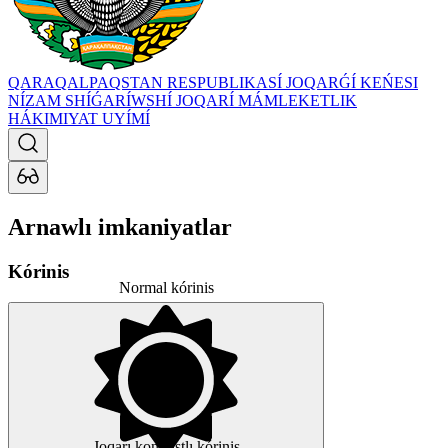
QARAQALPAQSTAN RESPUBLIKASÍ JOQARǴÍ KEŃESI
NÍZAM SHÍǴARÍWSHÍ JOQARÍ MÁMLEKETLIK
HÁKIMIYAT UYÍMÍ
Arnawlı imkaniyatlar
Kórinis
Normal kórinis
Joqarı kontrastlı kórinis