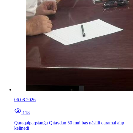
06.08.2026
118
Qaraqalpaqstanǵa Qıtaydan 50 mıń bas násilli qaramal alıp
kelinedi