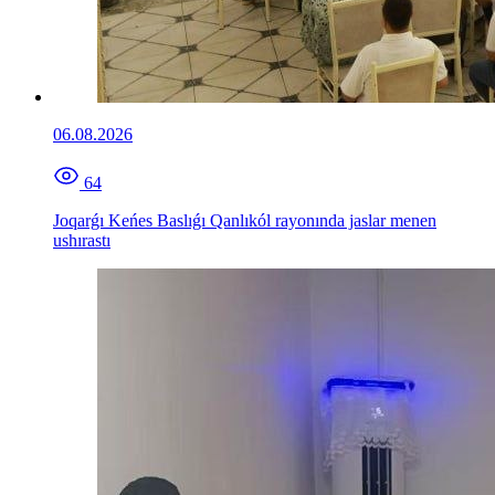
06.08.2026
64
Joqarǵı Keńes Baslıǵı Qanlıkól rayonında jaslar menen
ushırastı