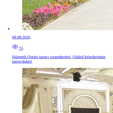
08.08.2026
55
Húrmetli Qurılıs tarawı xızmetkerleri, Qádirli keleshegimiz
qurıwshıları!