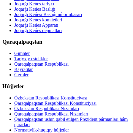
Joqarǵı Keńes tariyxı
Joqarǵı Keńes Baslıǵı
Joqarǵı Keńesi Baslıǵınıń orınbasarı
Joqarǵı Keńes komitetleri
Joqarǵı Keńes Apparatı
Joqarǵı Keńes deputatları
Qaraqalpaqstan
Gimnler
Tariyxıy estelikler
Qaraqalpaqstan Respublikası
Bayraqlar
Gerbler
Hújjetler
Ózbekstan Respublikası Konstituciyası
Qaraqalpaqstan Respublikası Konstituciyası
Ózbekstan Respublikası Nızamları
Qaraqalpaqstan Respublikası Nızamları
Qaraqalpaqstan ushın qabıl etilgen Prezident pármanları hám
qararları
Normativlik-huqıqıy hújjetler