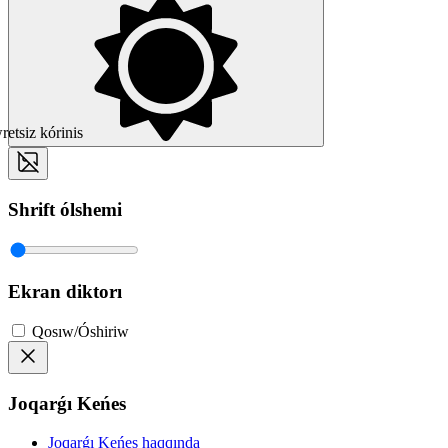
etsiz kórinis
Shrift ólshemi
Ekran diktorı
Qosıw/Óshiriw
Joqarǵı Keńes
Joqarǵı Keńes haqqında