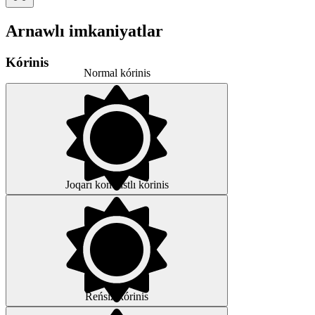
Arnawlı imkaniyatlar
Kórinis
Normal kórinis
Joqarı kontrastlı kórinis
Reńsiz kórinis