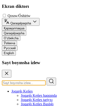
Ekran diktorı
Qosıw/Óshiriw
Qaraqalpaqsha
Қарақалпақша
Qaraqalpaqsha
O‘zbekcha
Ўзбекча
Русский
English
Sayt boyınsha izlew
Joqarǵı Keńes
Joqarǵı Keńes haqqında
Joqarǵı Keńes tariyxı
Joqarǵı Keńes Baslıǵı