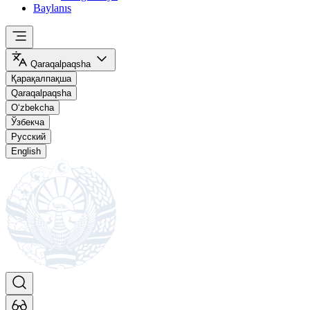
Baylanıs
Qaraqalpaqsha
Қарақалпақша
Qaraqalpaqsha
O‘zbekcha
Ўзбекча
Русский
English