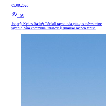
05.08.2026
105
Joqarǵı Keńes Baslıǵı Tórtkúl rayonında gúz-qıs máwsimine
tayarlıq hám kommunal tarawdaǵı jumıslar menen tanıstı