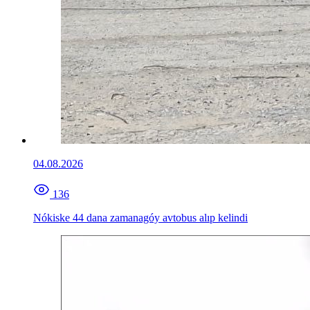
04.08.2026
136
Nókiske 44 dana zamanagóy avtobus alıp kelindi