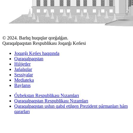
© 2024. Barlıq huqıqlar qorǵalǵan.
Qaraqalpaqstan Respublikası Joqarǵı Keńesi
Joqarǵı Keńes haqqında
Qaraqalpaqstan
Hújjetler
Jańalıqlar
Sessiyalar
Mediateka
Baylanıs
Ózbekstan Respublikası Nızamları
Qaraqalpaqstan Respublikası Nızamları
Qaraqalpaqstan ushın qabıl etilgen Prezident pármanları hám
qararları