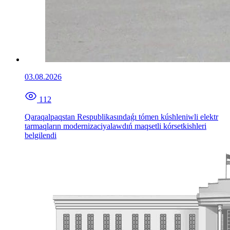
03.08.2026
112
Qaraqalpaqstan Respublikasındaǵı tómen kúshleniwli elektr
tarmaqların modernizaciyalawdıń maqsetli kórsetkishleri
belgilendi