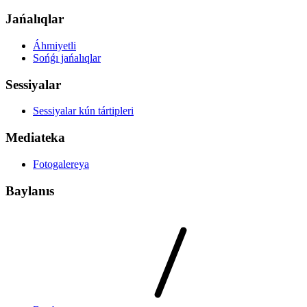
Jańalıqlar
Áhmiyetli
Sońǵı jańalıqlar
Sessiyalar
Sessiyalar kún tártipleri
Mediateka
Fotogalereya
Baylanıs