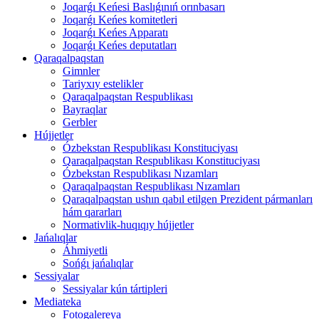
Joqarǵı Keńesi Baslıǵınıń orınbasarı
Joqarǵı Keńes komitetleri
Joqarǵı Keńes Apparatı
Joqarǵı Keńes deputatları
Qaraqalpaqstan
Gimnler
Tariyxıy estelikler
Qaraqalpaqstan Respublikası
Bayraqlar
Gerbler
Hújjetler
Ózbekstan Respublikası Konstituciyası
Qaraqalpaqstan Respublikası Konstituciyası
Ózbekstan Respublikası Nızamları
Qaraqalpaqstan Respublikası Nızamları
Qaraqalpaqstan ushın qabıl etilgen Prezident pármanları
hám qararları
Normativlik-huqıqıy hújjetler
Jańalıqlar
Áhmiyetli
Sońǵı jańalıqlar
Sessiyalar
Sessiyalar kún tártipleri
Mediateka
Fotogalereya