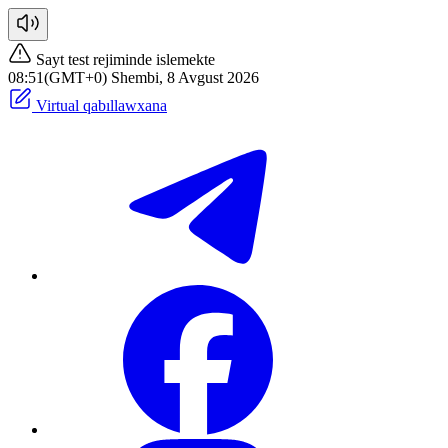
Sayt test rejiminde islemekte
08:51(GMT+0) Shembi, 8 Avgust 2026
Virtual qabıllawxana