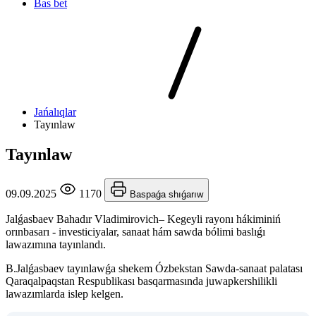
Bas bet
Jańalıqlar
Tayınlaw
Tayınlaw
09.09.2025
1170
Baspaǵa shıǵarıw
Jalǵasbaev Bahadır Vladimirovich– Kegeyli rayonı hákiminiń
orınbasarı - investiciyalar, sanaat hám sawda bólimi baslıǵı
lawazımına tayınlandı.
B.Jalǵasbaev tayınlawǵa shekem Ózbekstan Sawda-sanaat palatası
Qaraqalpaqstan Respublikası basqarmasında juwapkershilikli
lawazımlarda islep kelgen.