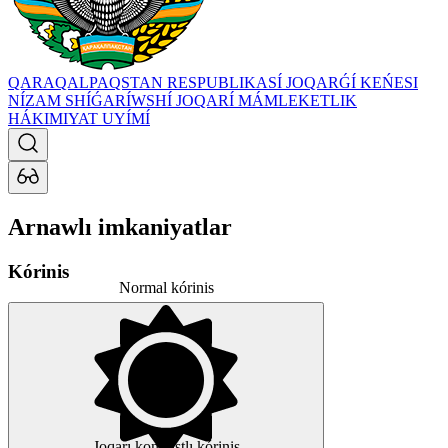
QARAQALPAQSTAN RESPUBLIKASÍ JOQARǴÍ KEŃESI
NÍZAM SHÍǴARÍWSHÍ JOQARÍ MÁMLEKETLIK
HÁKIMIYAT UYÍMÍ
Arnawlı imkaniyatlar
Kórinis
Normal kórinis
Joqarı kontrastlı kórinis