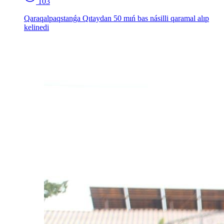
103
Qaraqalpaqstanǵa Qıtaydan 50 mıń bas násilli qaramal alıp
kelinedi