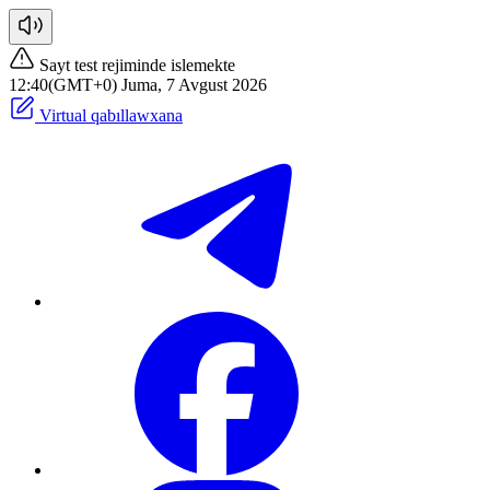
Sayt test rejiminde islemekte
12:40(GMT+0) Juma, 7 Avgust 2026
Virtual qabıllawxana