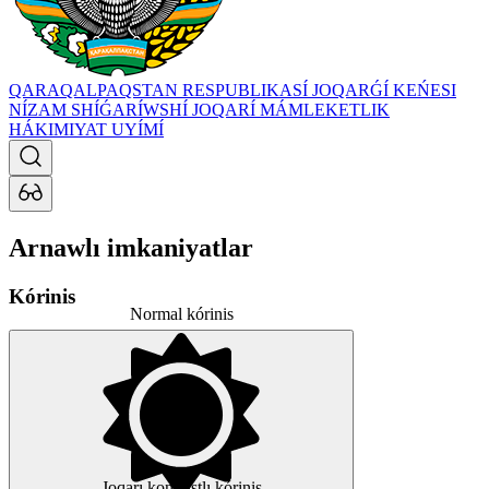
QARAQALPAQSTAN RESPUBLIKASÍ JOQARǴÍ KEŃESI
NÍZAM SHÍǴARÍWSHÍ JOQARÍ MÁMLEKETLIK
HÁKIMIYAT UYÍMÍ
Arnawlı imkaniyatlar
Kórinis
Normal kórinis
Joqarı kontrastlı kórinis