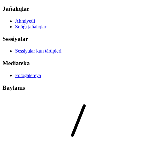
Jańalıqlar
Áhmiyetli
Sońǵı jańalıqlar
Sessiyalar
Sessiyalar kún tártipleri
Mediateka
Fotogalereya
Baylanıs