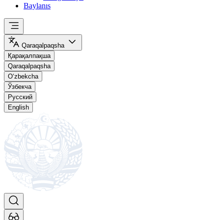
Baylanıs
Qaraqalpaqsha
Қарақалпақша
Qaraqalpaqsha
O‘zbekcha
Ўзбекча
Русский
English