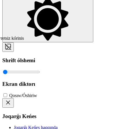
etsiz kórinis
Shrift ólshemi
Ekran diktorı
Qosıw/Óshiriw
Joqarǵı Keńes
Joqarǵı Keńes haqqında