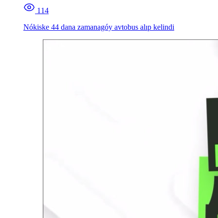
114
Nókiske 44 dana zamanagóy avtobus alıp kelindi