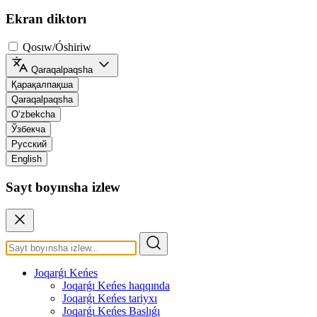
Ekran diktorı
Qosıw/Óshiriw
Qaraqalpaqsha
Қарақалпақша
Qaraqalpaqsha
O‘zbekcha
Ўзбекча
Русский
English
Sayt boyınsha izlew
Joqarǵı Keńes
Joqarǵı Keńes haqqında
Joqarǵı Keńes tariyxı
Joqarǵı Keńes Baslıǵı