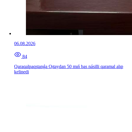
06.08.2026
84
Qaraqalpaqstanǵa Qıtaydan 50 mıń bas násilli qaramal alıp
kelinedi