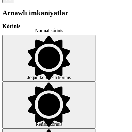
Arnawlı imkaniyatlar
Kórinis
Normal kórinis
Joqarı kontrastlı kórinis
Reńsiz kórinis