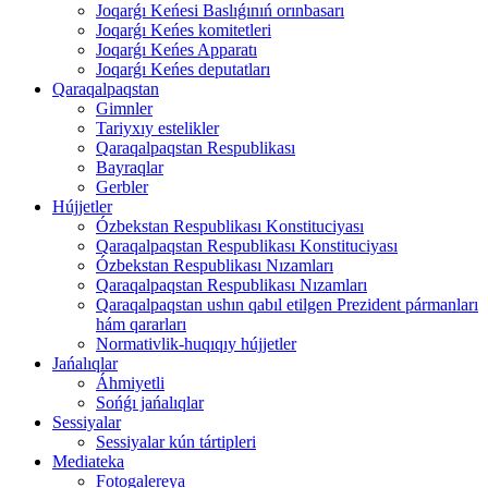
Joqarǵı Keńesi Baslıǵınıń orınbasarı
Joqarǵı Keńes komitetleri
Joqarǵı Keńes Apparatı
Joqarǵı Keńes deputatları
Qaraqalpaqstan
Gimnler
Tariyxıy estelikler
Qaraqalpaqstan Respublikası
Bayraqlar
Gerbler
Hújjetler
Ózbekstan Respublikası Konstituciyası
Qaraqalpaqstan Respublikası Konstituciyası
Ózbekstan Respublikası Nızamları
Qaraqalpaqstan Respublikası Nızamları
Qaraqalpaqstan ushın qabıl etilgen Prezident pármanları
hám qararları
Normativlik-huqıqıy hújjetler
Jańalıqlar
Áhmiyetli
Sońǵı jańalıqlar
Sessiyalar
Sessiyalar kún tártipleri
Mediateka
Fotogalereya