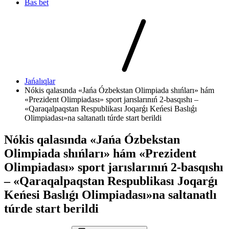
Bas bet
Jańalıqlar
Nókis qalasında «Jańa Ózbekstan Olimpiada shıńları» hám
«Prezident Olimpiadası» sport jarıslarınıń 2-basqıshı –
«Qaraqalpaqstan Respublikası Joqarǵı Keńesi Baslıǵı
Olimpiadası»na saltanatlı túrde start berildi
Nókis qalasında «Jańa Ózbekstan
Olimpiada shıńları» hám «Prezident
Olimpiadası» sport jarıslarınıń 2-basqıshı
– «Qaraqalpaqstan Respublikası Joqarǵı
Keńesi Baslıǵı Olimpiadası»na saltanatlı
túrde start berildi