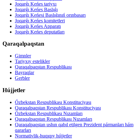
Joqarǵı Keńes tariyxı
Joqarǵı Keńes Baslıǵı
Joqarǵı Keńesi Baslıǵınıń orınbasarı
Joqarǵı Keńes komitetleri
Joqarǵı Keńes Apparatı
Joqarǵı Keńes deputatları
Qaraqalpaqstan
Gimnler
Tariyxıy estelikler
Qaraqalpaqstan Respublikası
Bayraqlar
Gerbler
Hújjetler
Ózbekstan Respublikası Konstituciyası
Qaraqalpaqstan Respublikası Konstituciyası
Ózbekstan Respublikası Nızamları
Qaraqalpaqstan Respublikası Nızamları
Qaraqalpaqstan ushın qabıl etilgen Prezident pármanları hám
qararları
Normativlik-huqıqıy hújjetler