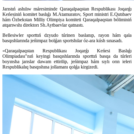
Jarıstıń ashılıw máresiminde Qaraqalpaqstan Respublikası Joqarǵı
Keńesiniń komitet baslıǵı M.Atamuratov, Sport ministri E.Qutıbaev
hám Ózbekstan Milliy Olimpiya komiteti Qaraqalpaqstan bóliminiń
atqarıwshı direktorı Sh.Aytbaevlar qatnastı.
Bellesiwler sporttıń dzyudo túrinen baslanıp, rayon hám qala
basqıshlarında jeńimpaz bolǵan sportshılar óz-ara kúsh sınasadı.
«Qaraqalpaqstan Respublikası Joqarǵı Keńesi Baslıǵı
Olimpiadası"nıń keyingi basqıshlarında sporttıń basqa da túrleri
boyınsha jarıslar dawam ettirilip, jeńimpaz hám sıylı orın ieleri
Respublikalıq basqıshına jollamanı qolǵa kirgizedi.