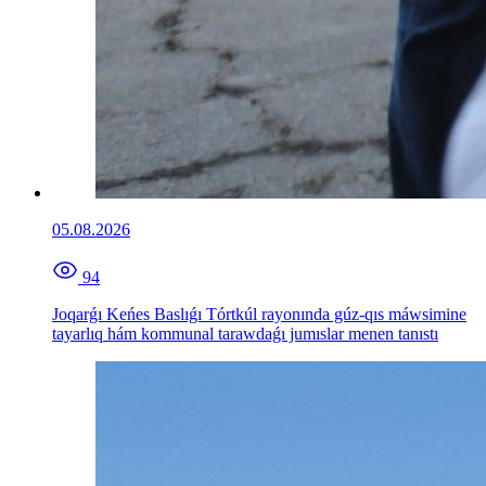
05.08.2026
94
Joqarǵı Keńes Baslıǵı Tórtkúl rayonında gúz-qıs máwsimine
tayarlıq hám kommunal tarawdaǵı jumıslar menen tanıstı