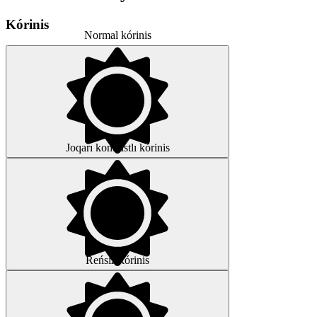
Kórinis
Normal kórinis
Joqarı kontrastlı kórinis
Reńsiz kórinis