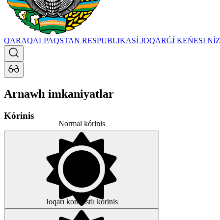
QARAQALPAQSTAN RESPUBLIKASÍ JOQARǴÍ KEŃESI
NÍ
Arnawlı imkaniyatlar
Kórinis
Normal kórinis
Joqarı kontrastlı kórinis