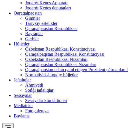
Joqarǵı Keńes Apparatı
Joqarǵı Keńes deputatları
Qaraqalpaqstan
Gimnler
Tariyxıy estelikler
Qaraqalpaqstan Respublikası
Bayraqlar
Gerbler
Hújjetler
Ózbekstan Respublikası Konstituciyası
Qaraqalpaqstan Respublikası Konstituciyası
Ózbekstan Respublikası Nızamları
Qaraqalpaqstan Respublikası Nızamları
Qaraqalpaqstan ushın qabıl etilgen Prezident pármanları 
Normativlik-huqıqıy hújjetler
Jańalıqlar
Áhmiyetli
Sońǵı jańalıqlar
Sessiyalar
Sessiyalar kún tártipleri
Mediateka
Fotogalereya
Baylanıs