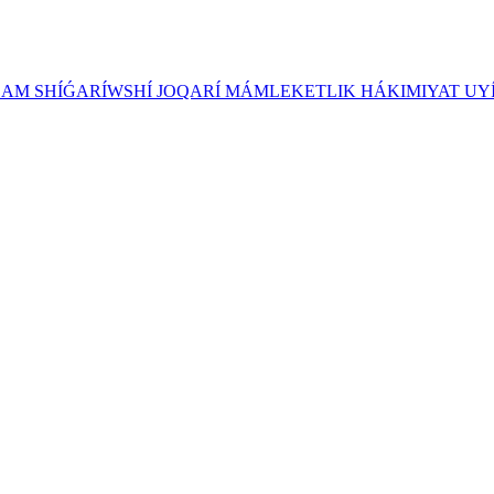
ZAM SHÍǴARÍWSHÍ JOQARÍ MÁMLEKETLIK HÁKIMIYAT UY