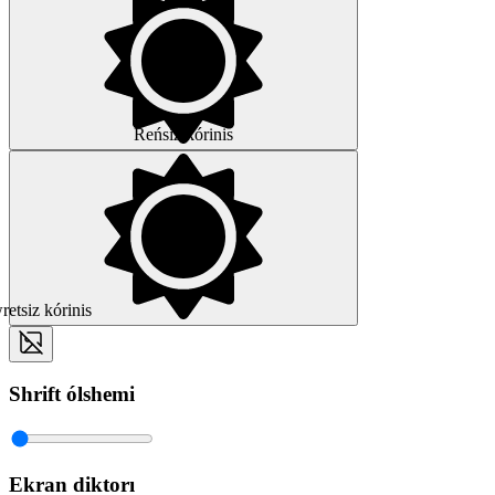
Reńsiz kórinis
etsiz kórinis
Shrift ólshemi
Ekran diktorı