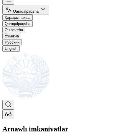
Qaraqalpaqsha
Қарақалпақша
Qaraqalpaqsha
O‘zbekcha
Ўзбекча
Русский
English
Arnawlı imkaniyatlar