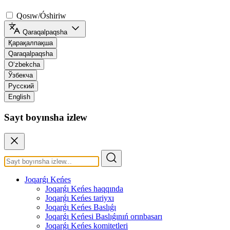
Qosıw/Óshiriw
Qaraqalpaqsha
Қарақалпақша
Qaraqalpaqsha
O‘zbekcha
Ўзбекча
Русский
English
Sayt boyınsha izlew
Joqarǵı Keńes
Joqarǵı Keńes haqqında
Joqarǵı Keńes tariyxı
Joqarǵı Keńes Baslıǵı
Joqarǵı Keńesi Baslıǵınıń orınbasarı
Joqarǵı Keńes komitetleri