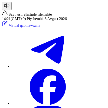
Sayt test rejiminde islemekte
14:21(GMT+0) Piyshembi, 6 Avgust 2026
Virtual qabıllawxana