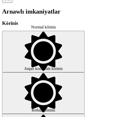
Arnawlı imkaniyatlar
Kórinis
Normal kórinis
Joqarı kontrastlı kórinis
Reńsiz kórinis