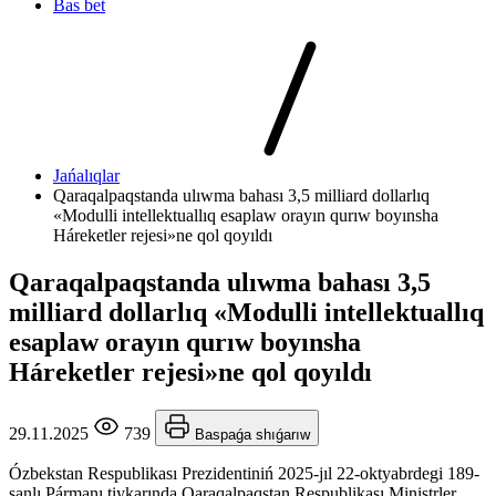
Bas bet
Jańalıqlar
Qaraqalpaqstanda ulıwma bahası 3,5 milliard dollarlıq
«Modulli intellektuallıq esaplaw orayın qurıw boyınsha
Háreketler rejesi»ne qol qoyıldı
Qaraqalpaqstanda ulıwma bahası 3,5
milliard dollarlıq «Modulli intellektuallıq
esaplaw orayın qurıw boyınsha
Háreketler rejesi»ne qol qoyıldı
29.11.2025
739
Baspaǵa shıǵarıw
Ózbekstan Respublikası Prezidentiniń 2025-jıl 22-oktyabrdegi 189-
sanlı Pármanı tiykarında Qaraqalpaqstan Respublikası Ministrler