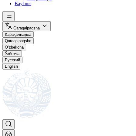
Baylanıs
Qaraqalpaqsha
Қарақалпақша
Qaraqalpaqsha
O‘zbekcha
Ўзбекча
Русский
English