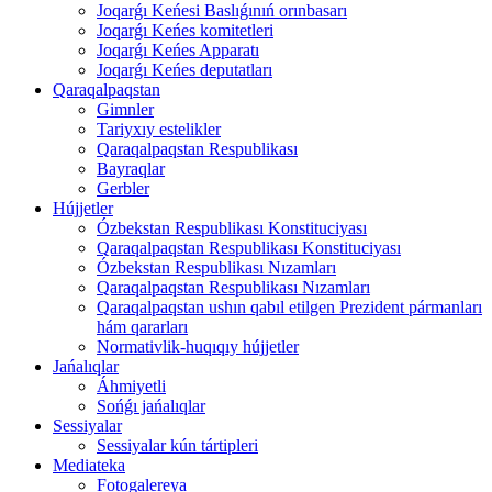
Joqarǵı Keńesi Baslıǵınıń orınbasarı
Joqarǵı Keńes komitetleri
Joqarǵı Keńes Apparatı
Joqarǵı Keńes deputatları
Qaraqalpaqstan
Gimnler
Tariyxıy estelikler
Qaraqalpaqstan Respublikası
Bayraqlar
Gerbler
Hújjetler
Ózbekstan Respublikası Konstituciyası
Qaraqalpaqstan Respublikası Konstituciyası
Ózbekstan Respublikası Nızamları
Qaraqalpaqstan Respublikası Nızamları
Qaraqalpaqstan ushın qabıl etilgen Prezident pármanları
hám qararları
Normativlik-huqıqıy hújjetler
Jańalıqlar
Áhmiyetli
Sońǵı jańalıqlar
Sessiyalar
Sessiyalar kún tártipleri
Mediateka
Fotogalereya