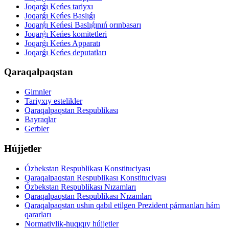
Joqarǵı Keńes tariyxı
Joqarǵı Keńes Baslıǵı
Joqarǵı Keńesi Baslıǵınıń orınbasarı
Joqarǵı Keńes komitetleri
Joqarǵı Keńes Apparatı
Joqarǵı Keńes deputatları
Qaraqalpaqstan
Gimnler
Tariyxıy estelikler
Qaraqalpaqstan Respublikası
Bayraqlar
Gerbler
Hújjetler
Ózbekstan Respublikası Konstituciyası
Qaraqalpaqstan Respublikası Konstituciyası
Ózbekstan Respublikası Nızamları
Qaraqalpaqstan Respublikası Nızamları
Qaraqalpaqstan ushın qabıl etilgen Prezident pármanları hám
qararları
Normativlik-huqıqıy hújjetler