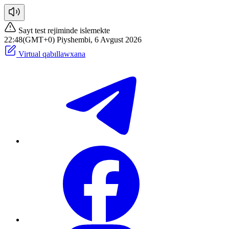
Sayt test rejiminde islemekte
22:48(GMT+0) Piyshembi, 6 Avgust 2026
Virtual qabıllawxana