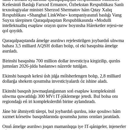
Keńesiniń Baslıǵı Farxod Ermanov, Ózbekstan Respublikası Sanlı
texnologiyalar ministri Sherzod Shermatov hám Qıtay Xalıq
Respublikası «Shanghai LinkWise» kompaniyasınıń baslıǵı Vang
Suyxu tárepinen Qaraqalpaqstan Respublikasında «Modulli
intellektuallıq esaplaw orayın qurıw boyınsha Háreketler rejesi»ne
qol qoyıldı.
Qaraqalpaqstanda ámelge asırılıwı rejelestirilgen joybardıń ulıwma
bahası 3,5 milliard AQSH dolları bolıp, ol eki basqıshta ámelge
asırıladı.
Birinshi basqıshta 700 million dollar investiciya kirgizilip, qurılıs
jumısları 2026-jılda baslanıwı názerde tutılǵan.
Ekinshi basqısh kelesi úsh jılǵa mólsherlengen bolıp, 2,8 milliard
dollarǵa shekem qosımsha investiciyalardı óz ishine aladı.
Ekinshi basqısh juwmaqlanǵannan soń esaplaw kompleksiniń
ulıwma quwatlılıǵı 300 MVt IT-júklemege jetedi. Bul bolsa onı
regiondaǵı eń iri komplekslerdiń birine aylandıradı.
Jáne bir áhmiyetli tárepi, bul joybardıń qurılısı, iske qosılıwı hám
xızmet kórsetiw basqıshlarında qosımsha jumıs orınları jaratıladı.
Onıń ámelge asırılıwı joqarı mamanlıqqa iye IT-qánigeler, injenerler