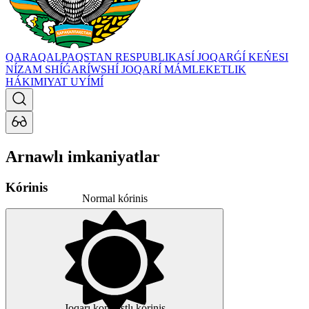
QARAQALPAQSTAN RESPUBLIKASÍ JOQARǴÍ KEŃESI
NÍZAM SHÍǴARÍWSHÍ JOQARÍ MÁMLEKETLIK
HÁKIMIYAT UYÍMÍ
Arnawlı imkaniyatlar
Kórinis
Normal kórinis
Joqarı kontrastlı kórinis