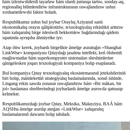
hám izleniwshilerdi tayarlaw hám olardı jumısqa tartıw, sonday-aq,
regionallıq bilimlendiriw infrastrukturasın rawajlandırıw ushın
xoshametlewshi faktor boladı.
Respublikamız ushın bul joybar Oraylıq Aziyanıń sanlı
ekonomikalıq orayın qáliplestiriw, texnologiyalıq erkinlikti arttırıw
hám xalıqaralıq birge islesiwdi bekkemlew baǵdarındaǵı qádem
sıpatında ayrıqsha áhmiyetke iye.
Atap ótiw kerek, joybardı birgelikte ámelge asıratuǵın «Shanghai
LinkWise» kompaniyası Qıtaydaǵı jasalma intellekt, keń ólshemli
maǵlıwmatlar hám superkompyuter sistemaları sheshimlerine
qánigelesken joqarı texnologiyalı kompaniya bolıp esaplanadı.
Bul kompaniya Qıtay texnologiyalıq ekosistemasınıń jetekshileriniń
biri bolıp, mámlekettiń strategiyalıq baslamalarında, sonıń ishinde,
Lingang erkin sawda zonasın rawajlandırıw hám «Bir mákan, bir
jol» baslaması sheńberindegi joybarlardı ámelge asırıwda qatnasıp
kelmekte.
Respublikamızdaǵı joybar Qıtay, Meksika, Malayziya, BAÁ hám
AQSHta ámelge asırılıp atırǵan «LinkWise» xalıqaralıq
baslamalarınıń dawamı bolıp tabıladı.