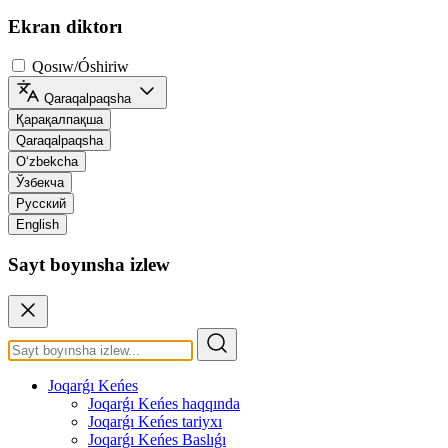
Ekran diktorı
Qosıw/Óshiriw
Qaraqalpaqsha
Қарақалпақша
Qaraqalpaqsha
O‘zbekcha
Ўзбекча
Русский
English
Sayt boyınsha izlew
Joqarǵı Keńes
Joqarǵı Keńes haqqında
Joqarǵı Keńes tariyxı
Joqarǵı Keńes Baslıǵı