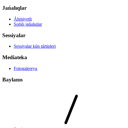
Jańalıqlar
Áhmiyetli
Sońǵı jańalıqlar
Sessiyalar
Sessiyalar kún tártipleri
Mediateka
Fotogalereya
Baylanıs