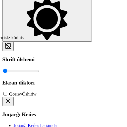
etsiz kórinis
Shrift ólshemi
Ekran diktorı
Qosıw/Óshiriw
Joqarǵı Keńes
Joqarǵı Keńes haqqında