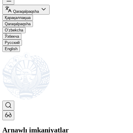
Qaraqalpaqsha
Қарақалпақша
Qaraqalpaqsha
O‘zbekcha
Ўзбекча
Русский
English
Arnawlı imkaniyatlar