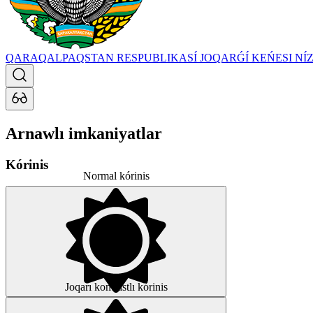
QARAQALPAQSTAN RESPUBLIKASÍ JOQARǴÍ KEŃESI
NÍ
Arnawlı imkaniyatlar
Kórinis
Normal kórinis
Joqarı kontrastlı kórinis