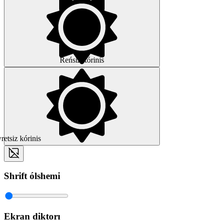
Reńsiz kórinis
etsiz kórinis
Shrift ólshemi
Ekran diktorı