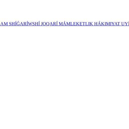
ZAM SHÍǴARÍWSHÍ JOQARÍ MÁMLEKETLIK HÁKIMIYAT UY