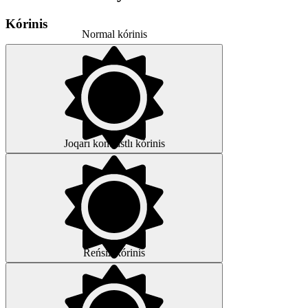
Kórinis
Normal kórinis
Joqarı kontrastlı kórinis
Reńsiz kórinis