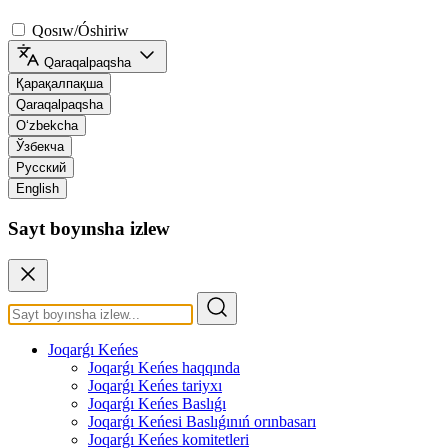
Qosıw/Óshiriw
Qaraqalpaqsha
Қарақалпақша
Qaraqalpaqsha
O‘zbekcha
Ўзбекча
Русский
English
Sayt boyınsha izlew
Joqarǵı Keńes
Joqarǵı Keńes haqqında
Joqarǵı Keńes tariyxı
Joqarǵı Keńes Baslıǵı
Joqarǵı Keńesi Baslıǵınıń orınbasarı
Joqarǵı Keńes komitetleri