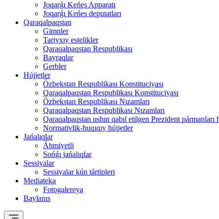
Joqarǵı Keńes Apparatı
Joqarǵı Keńes deputatları
Qaraqalpaqstan
Gimnler
Tariyxıy estelikler
Qaraqalpaqstan Respublikası
Bayraqlar
Gerbler
Hújjetler
Ózbekstan Respublikası Konstituciyası
Qaraqalpaqstan Respublikası Konstituciyası
Ózbekstan Respublikası Nızamları
Qaraqalpaqstan Respublikası Nızamları
Qaraqalpaqstan ushın qabıl etilgen Prezident pármanları 
Normativlik-huqıqıy hújjetler
Jańalıqlar
Áhmiyetli
Sońǵı jańalıqlar
Sessiyalar
Sessiyalar kún tártipleri
Mediateka
Fotogalereya
Baylanıs