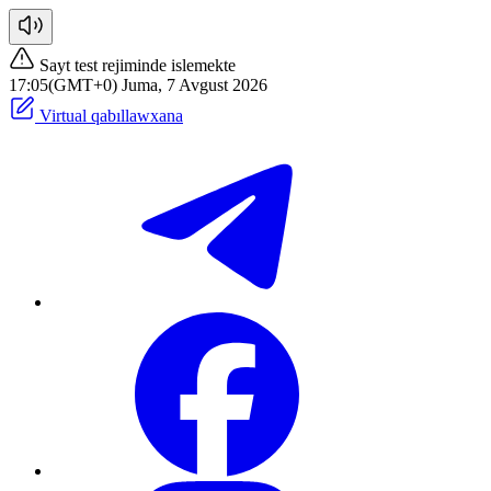
Sayt test rejiminde islemekte
17:05(GMT+0) Juma, 7 Avgust 2026
Virtual qabıllawxana