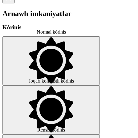
Arnawlı imkaniyatlar
Kórinis
Normal kórinis
Joqarı kontrastlı kórinis
Reńsiz kórinis