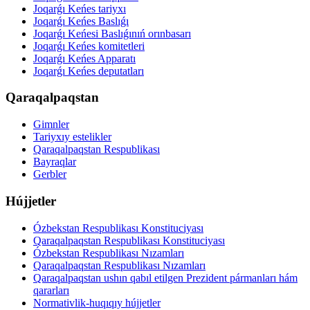
Joqarǵı Keńes tariyxı
Joqarǵı Keńes Baslıǵı
Joqarǵı Keńesi Baslıǵınıń orınbasarı
Joqarǵı Keńes komitetleri
Joqarǵı Keńes Apparatı
Joqarǵı Keńes deputatları
Qaraqalpaqstan
Gimnler
Tariyxıy estelikler
Qaraqalpaqstan Respublikası
Bayraqlar
Gerbler
Hújjetler
Ózbekstan Respublikası Konstituciyası
Qaraqalpaqstan Respublikası Konstituciyası
Ózbekstan Respublikası Nızamları
Qaraqalpaqstan Respublikası Nızamları
Qaraqalpaqstan ushın qabıl etilgen Prezident pármanları hám
qararları
Normativlik-huqıqıy hújjetler