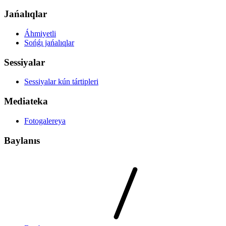
Jańalıqlar
Áhmiyetli
Sońǵı jańalıqlar
Sessiyalar
Sessiyalar kún tártipleri
Mediateka
Fotogalereya
Baylanıs