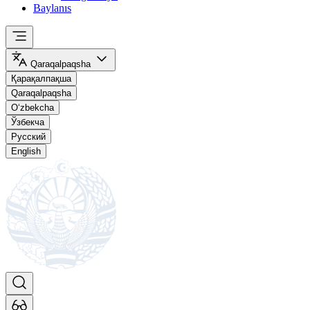
Baylanıs
Qaraqalpaqsha
Қарақалпақша
Qaraqalpaqsha
O‘zbekcha
Ўзбекча
Русский
English