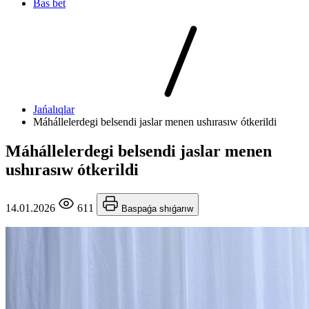
Bas bet
Jańalıqlar
Máhállelerdegi belsendi jaslar menen ushırasıw ótkerildi
Máhállelerdegi belsendi jaslar menen
ushırasıw ótkerildi
14.01.2026
611
Baspaǵa shıǵarıw