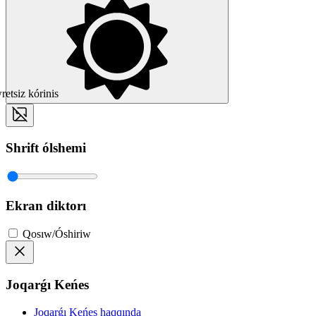
etsiz kórinis
Shrift ólshemi
Ekran diktorı
Qosıw/Óshiriw
Joqarǵı Keńes
Joqarǵı Keńes haqqında