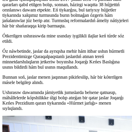
qararları qabıl etilgen bolıp, sonnan, házirgi waqıtta 38 hújjettiń
orınlanıwı dawam etpekte. Eń tiykarǵısı, bul tariyxıy hújjetler
tiykarında xalqımız turmısında burın bolmaǵan ózgeris hám
jańalanıwlar júz berip atır. Turmıslıq reformalardıń ámeliy nátiyjeleri
hár bir shańaraqqa kirip barmaqta.
Ótkerilgen ushırasıwda mine usınday iygilikli ilajlar keń túrde sóz
etildi.
Óz náwbetinde, jaslar da ayrıqsha mehir hám itibar ushın húrmetli
Prezidentimizge Qaraqalpaqstanlı jaslardıń atınan tereń
minnetdarshılıqların jetkeriw boyınsha Joqarǵı Keńes Baslıǵına
usınıs bildirdi hám bul usınıs maqullandı.
Bunnan soń, jaslar menen jaqınnan pikirlesilip, hár bir kóterilgen
másele belgilep alındı.
Ushırasıw dawamında jámiyetlik jumıslarda belsene qatnasıp,
máhállelerde kópshilikke úlgi bolıp atırǵan bir qatar jaslar Joqarǵı
Keńes Prezidium qararı tiykarında «Húrmet jarlıǵı» menen
sıylıqlandı.