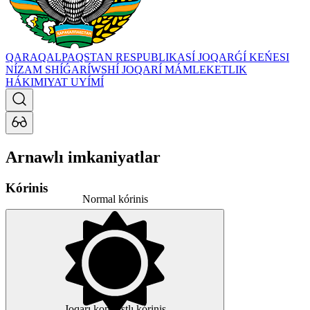
QARAQALPAQSTAN RESPUBLIKASÍ JOQARǴÍ KEŃESI
NÍZAM SHÍǴARÍWSHÍ JOQARÍ MÁMLEKETLIK
HÁKIMIYAT UYÍMÍ
Arnawlı imkaniyatlar
Kórinis
Normal kórinis
Joqarı kontrastlı kórinis