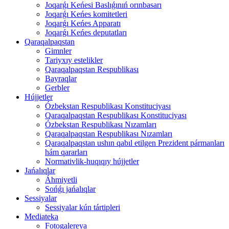
Joqarǵı Keńesi Baslıǵınıń orınbasarı
Joqarǵı Keńes komitetleri
Joqarǵı Keńes Apparatı
Joqarǵı Keńes deputatları
Qaraqalpaqstan
Gimnler
Tariyxıy estelikler
Qaraqalpaqstan Respublikası
Bayraqlar
Gerbler
Hújjetler
Ózbekstan Respublikası Konstituciyası
Qaraqalpaqstan Respublikası Konstituciyası
Ózbekstan Respublikası Nızamları
Qaraqalpaqstan Respublikası Nızamları
Qaraqalpaqstan ushın qabıl etilgen Prezident pármanları
hám qararları
Normativlik-huqıqıy hújjetler
Jańalıqlar
Áhmiyetli
Sońǵı jańalıqlar
Sessiyalar
Sessiyalar kún tártipleri
Mediateka
Fotogalereya