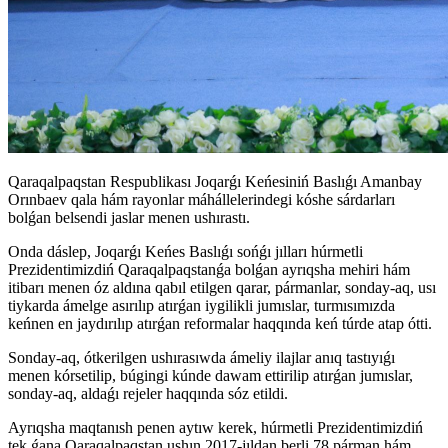
Qaraqalpaqstan Respublikası Joqarǵı Keńesiniń Baslıǵı Amanbay
Orınbaev qala hám rayonlar máhállelerindegi kóshe sárdarları
bolǵan belsendi jaslar menen ushırastı.
Onda dáslep, Joqarǵı Keńes Baslıǵı sońǵı jılları húrmetli
Prezidentimizdiń Qaraqalpaqstanǵa bolǵan ayrıqsha mehiri hám
itibarı menen óz aldına qabıl etilgen qarar, pármanlar, sonday-aq, usı
tiykarda ámelge asırılıp atırǵan iygilikli jumıslar, turmısımızda
keńnen en jaydırılıp atırǵan reformalar haqqında keń túrde atap ótti.
Sonday-aq, ótkerilgen ushırasıwda ámeliy ilajlar anıq tastıyıǵı
menen kórsetilip, búgingi kúnde dawam ettirilip atırǵan jumıslar,
sonday-aq, aldaǵı rejeler haqqında sóz etildi.
Ayrıqsha maqtanısh penen aytıw kerek, húrmetli Prezidentimizdiń
tek ǵana Qaraqalpaqstan ushın 2017-jıldan berli 78 párman hám