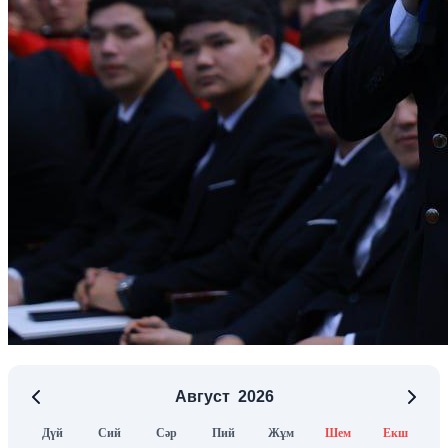
Август
2026
Дүй
Сий
Сәр
Пий
Жұм
Шем
Екш