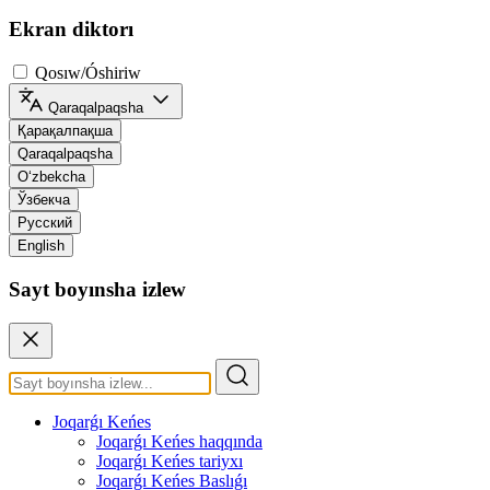
Ekran diktorı
Qosıw/Óshiriw
Qaraqalpaqsha
Қарақалпақша
Qaraqalpaqsha
O‘zbekcha
Ўзбекча
Русский
English
Sayt boyınsha izlew
Joqarǵı Keńes
Joqarǵı Keńes haqqında
Joqarǵı Keńes tariyxı
Joqarǵı Keńes Baslıǵı