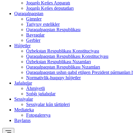
Joqarǵı Keńes Apparatı
Joqarǵı Keńes deputatları
Qaraqalpaqstan
Gimnler
Tariyxıy estelikler
Qaraqalpaqstan Respublikası
Bayraqlar
Gerbler
Hújjetler
Ózbekstan Respublikası Konstituciyası
Qaraqalpaqstan Respublikası Konstituciyası
Ózbekstan Respublikası Nızamları
Qaraqalpaqstan Respublikası Nızamları
Qaraqalpaqstan ushın qabıl etilgen Prezident pármanları 
Normativlik-huqıqıy hújjetler
Jańalıqlar
Áhmiyetli
Sońǵı jańalıqlar
Sessiyalar
Sessiyalar kún tártipleri
Mediateka
Fotogalereya
Baylanıs