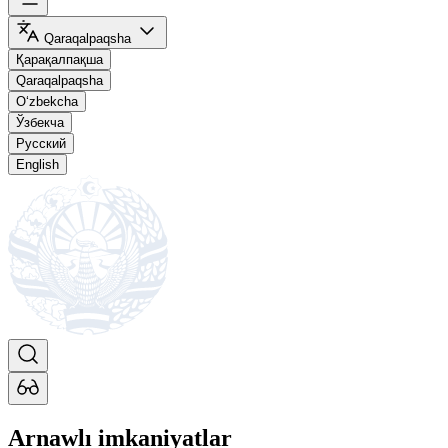
Qaraqalpaqsha
Қарақалпақша
Qaraqalpaqsha
O‘zbekcha
Ўзбекча
Русский
English
Arnawlı imkaniyatlar