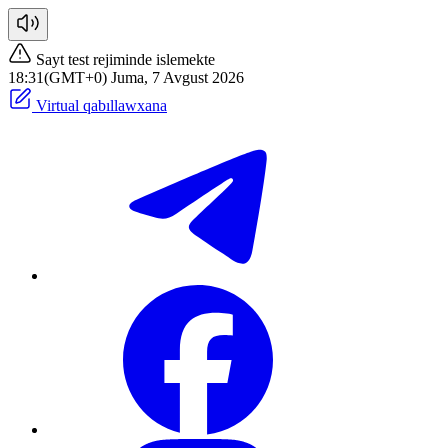
Sayt test rejiminde islemekte
18:31(GMT+0) Juma, 7 Avgust 2026
Virtual qabıllawxana