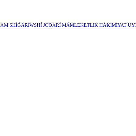
ZAM SHÍǴARÍWSHÍ JOQARÍ MÁMLEKETLIK HÁKIMIYAT UY