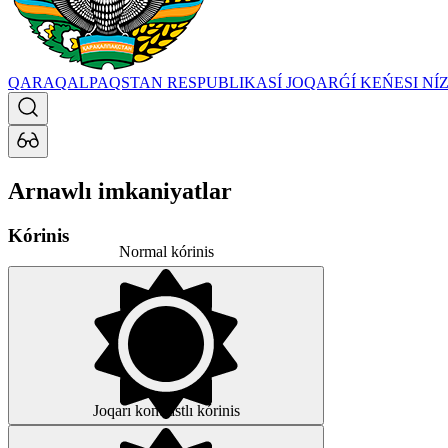
QARAQALPAQSTAN RESPUBLIKASÍ JOQARǴÍ KEŃESI
NÍ
Arnawlı imkaniyatlar
Kórinis
Normal kórinis
Joqarı kontrastlı kórinis