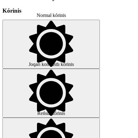
Kórinis
Normal kórinis
Joqarı kontrastlı kórinis
Reńsiz kórinis