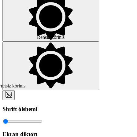
Reńsiz kórinis
etsiz kórinis
Shrift ólshemi
Ekran diktorı