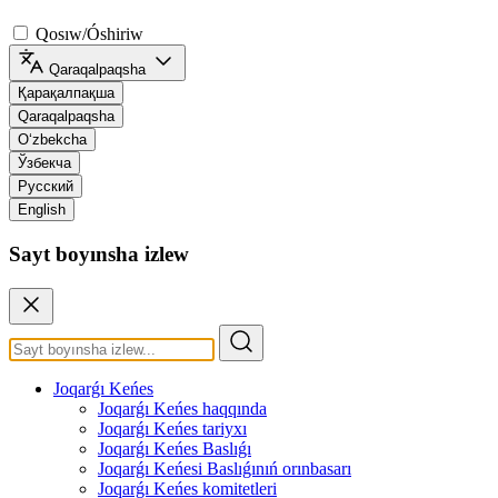
Qosıw/Óshiriw
Qaraqalpaqsha
Қарақалпақша
Qaraqalpaqsha
O‘zbekcha
Ўзбекча
Русский
English
Sayt boyınsha izlew
Joqarǵı Keńes
Joqarǵı Keńes haqqında
Joqarǵı Keńes tariyxı
Joqarǵı Keńes Baslıǵı
Joqarǵı Keńesi Baslıǵınıń orınbasarı
Joqarǵı Keńes komitetleri