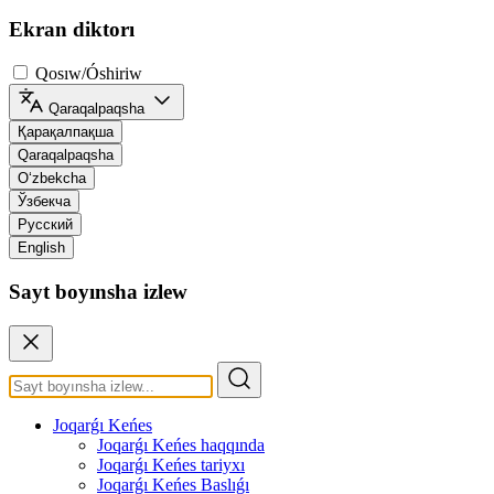
Ekran diktorı
Qosıw/Óshiriw
Qaraqalpaqsha
Қарақалпақша
Qaraqalpaqsha
O‘zbekcha
Ўзбекча
Русский
English
Sayt boyınsha izlew
Joqarǵı Keńes
Joqarǵı Keńes haqqında
Joqarǵı Keńes tariyxı
Joqarǵı Keńes Baslıǵı