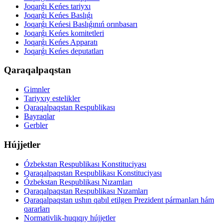
Joqarǵı Keńes tariyxı
Joqarǵı Keńes Baslıǵı
Joqarǵı Keńesi Baslıǵınıń orınbasarı
Joqarǵı Keńes komitetleri
Joqarǵı Keńes Apparatı
Joqarǵı Keńes deputatları
Qaraqalpaqstan
Gimnler
Tariyxıy estelikler
Qaraqalpaqstan Respublikası
Bayraqlar
Gerbler
Hújjetler
Ózbekstan Respublikası Konstituciyası
Qaraqalpaqstan Respublikası Konstituciyası
Ózbekstan Respublikası Nızamları
Qaraqalpaqstan Respublikası Nızamları
Qaraqalpaqstan ushın qabıl etilgen Prezident pármanları hám
qararları
Normativlik-huqıqıy hújjetler