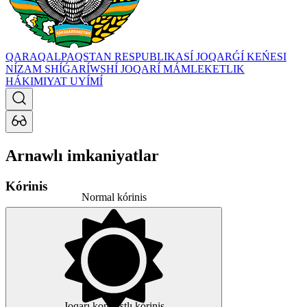
QARAQALPAQSTAN RESPUBLIKASÍ JOQARǴÍ KEŃESI
NÍZAM SHÍǴARÍWSHÍ JOQARÍ MÁMLEKETLIK
HÁKIMIYAT UYÍMÍ
Arnawlı imkaniyatlar
Kórinis
Normal kórinis
Joqarı kontrastlı kórinis