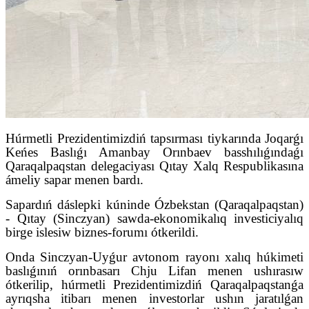
Húrmetli Prezidentimizdiń tapsırması tiykarında Joqarǵı
Keńes Baslıǵı Amanbay Orınbaev basshılıǵındaǵı
Qaraqalpaqstan delegaciyası Qıtay Xalq Respublikasına
ámeliy sapar menen bardı.
Sapardıń dáslepki kúninde Ózbekstan (Qaraqalpaqstan)
- Qıtay (Sinczyan) sawda-ekonomikalıq investiciyalıq
birge islesiw biznes-forumı ótkerildi.
Onda Sinczyan-Uyǵur avtonom rayonı xalıq húkimeti
baslıǵınıń orınbasarı Chju Lifan menen ushırasıw
ótkerilip, húrmetli Prezidentimizdiń Qaraqalpaqstanǵa
ayrıqsha itibarı menen investorlar ushın jaratılǵan