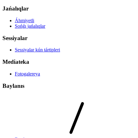
Jańalıqlar
Áhmiyetli
Sońǵı jańalıqlar
Sessiyalar
Sessiyalar kún tártipleri
Mediateka
Fotogalereya
Baylanıs