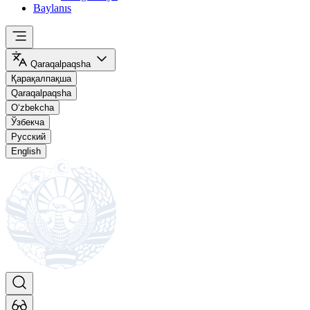
Baylanıs
Qaraqalpaqsha
Қарақалпақша
Qaraqalpaqsha
O‘zbekcha
Ўзбекча
Русский
English