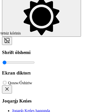
etsiz kórinis
Shrift ólshemi
Ekran diktorı
Qosıw/Óshiriw
Joqarǵı Keńes
Joqarǵı Keńes haqqında