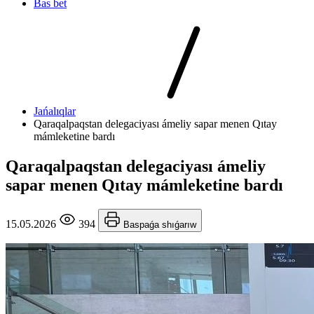
Bas bet
Jańalıqlar
Qaraqalpaqstan delegaciyası ámeliy sapar menen Qıtay
mámleketine bardı
Qaraqalpaqstan delegaciyası ámeliy
sapar menen Qıtay mámleketine bardı
15.05.2026
394
Baspaǵa shıǵarıw