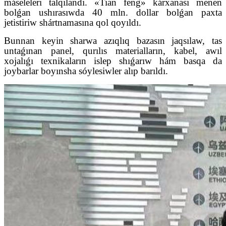
máseleleri talqılandı. «Tian feng» kárxanası menen
bolǵan ushırasıwda 40 mln. dollar bolǵan paxta
jetistiriw shártnamasına qol qoyıldı.
Bunnan keyin sharwa azıqlıq bazasın jaqsılaw, tas
untaǵınan panel, qurılıs materialların, kabel, awıl
xojalıǵı texnikaların islep shıǵarıw hám basqa da
joybarlar boyınsha sóylesiwler alıp barıldı.