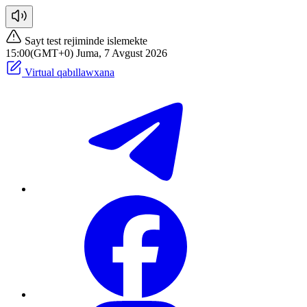
Sayt test rejiminde islemekte
15:00(GMT+0) Juma, 7 Avgust 2026
Virtual qabıllawxana