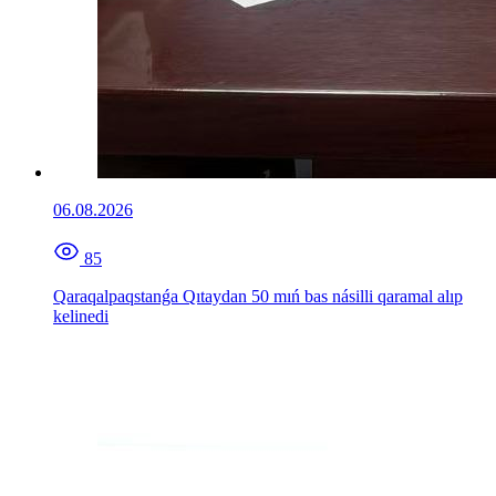
06.08.2026
85
Qaraqalpaqstanǵa Qıtaydan 50 mıń bas násilli qaramal alıp
kelinedi