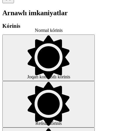
Arnawlı imkaniyatlar
Kórinis
Normal kórinis
Joqarı kontrastlı kórinis
Reńsiz kórinis