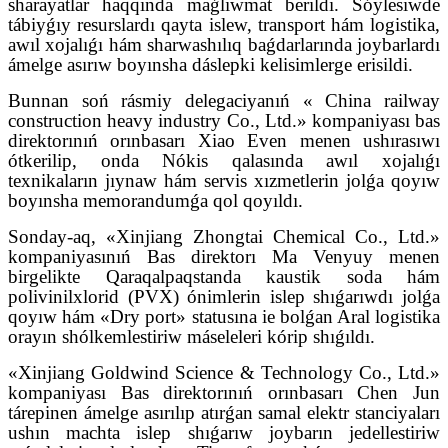
sharayatlar haqqında maǵlıwmat berildi. Sóylesiwde
tábiyǵıy resurslardı qayta islew, transport hám logistika,
awıl xojalıǵı hám sharwashılıq baǵdarlarında joybarlardı
ámelge asırıw boyınsha dáslepki kelisimlerge erisildi.
Bunnan soń rásmiy delegaciyanıń « China railway
construction heavy industry Co., Ltd.» kompaniyası bas
direktorınıń orınbasarı Xiao Even menen ushırasıwı
ótkerilip, onda Nókis qalasında awıl xojalıǵı
texnikaların jıynaw hám servis xızmetlerin jolǵa qoyıw
boyınsha memorandumǵa qol qoyıldı.
Sonday-aq, «Xinjiang Zhongtai Chemical Co., Ltd.»
kompaniyasınıń Bas direktorı Ma Venyuy menen
birgelikte Qaraqalpaqstanda kaustik soda hám
polivinilxlorid (PVX) ónimlerin islep shıǵarıwdı jolǵa
qoyıw hám «Dry port» statusına ie bolǵan Aral logistika
orayın shólkemlestiriw máseleleri kórip shıǵıldı.
«Xinjiang Goldwind Science & Technology Co., Ltd.»
kompaniyası Bas direktorınıń orınbasarı Chen Jun
tárepinen ámelge asırılıp atırǵan samal elektr stanciyaları
ushın machta islep shıǵarıw joybarın jedellestiriw