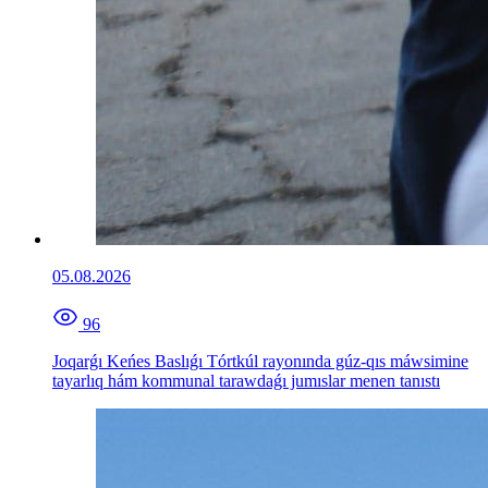
05.08.2026
96
Joqarǵı Keńes Baslıǵı Tórtkúl rayonında gúz-qıs máwsimine
tayarlıq hám kommunal tarawdaǵı jumıslar menen tanıstı