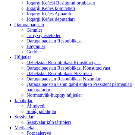
Joqarǵı Keńesi Baslıǵınıń orınbasarı
Joqarǵı Keńes komitetleri
Joqarǵı Keńes Apparatı
Joqarǵı Keńes deputatları
Qaraqalpaqstan
Gimnler
Tariyxıy estelikler
Qaraqalpaqstan Respublikası
Bayraqlar
Gerbler
Hújjetler
Ózbekstan Respublikası Konstituciyası
Qaraqalpaqstan Respublikası Konstituciyası
Ózbekstan Respublikası Nızamları
Qaraqalpaqstan Respublikası Nızamları
Qaraqalpaqstan ushın qabıl etilgen Prezident pármanları
hám qararları
Normativlik-huqıqıy hújjetler
Jańalıqlar
Áhmiyetli
Sońǵı jańalıqlar
Sessiyalar
Sessiyalar kún tártipleri
Mediateka
Fotogalereya