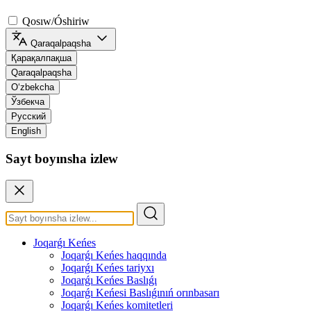
Qosıw/Óshiriw
Qaraqalpaqsha
Қарақалпақша
Qaraqalpaqsha
O‘zbekcha
Ўзбекча
Русский
English
Sayt boyınsha izlew
Joqarǵı Keńes
Joqarǵı Keńes haqqında
Joqarǵı Keńes tariyxı
Joqarǵı Keńes Baslıǵı
Joqarǵı Keńesi Baslıǵınıń orınbasarı
Joqarǵı Keńes komitetleri