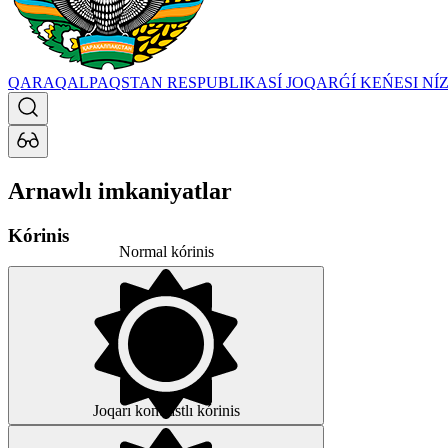
QARAQALPAQSTAN RESPUBLIKASÍ JOQARǴÍ KEŃESI
NÍ
Arnawlı imkaniyatlar
Kórinis
Normal kórinis
Joqarı kontrastlı kórinis