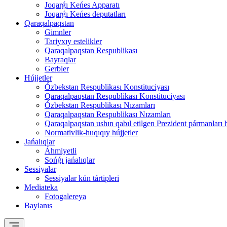
Joqarǵı Keńes Apparatı
Joqarǵı Keńes deputatları
Qaraqalpaqstan
Gimnler
Tariyxıy estelikler
Qaraqalpaqstan Respublikası
Bayraqlar
Gerbler
Hújjetler
Ózbekstan Respublikası Konstituciyası
Qaraqalpaqstan Respublikası Konstituciyası
Ózbekstan Respublikası Nızamları
Qaraqalpaqstan Respublikası Nızamları
Qaraqalpaqstan ushın qabıl etilgen Prezident pármanları 
Normativlik-huqıqıy hújjetler
Jańalıqlar
Áhmiyetli
Sońǵı jańalıqlar
Sessiyalar
Sessiyalar kún tártipleri
Mediateka
Fotogalereya
Baylanıs