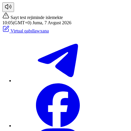
Sayt test rejiminde islemekte
10:05(GMT+0) Juma, 7 Avgust 2026
Virtual qabıllawxana