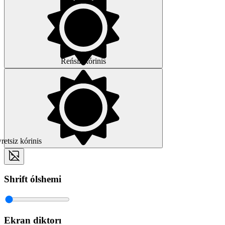
Reńsiz kórinis
etsiz kórinis
Shrift ólshemi
Ekran diktorı