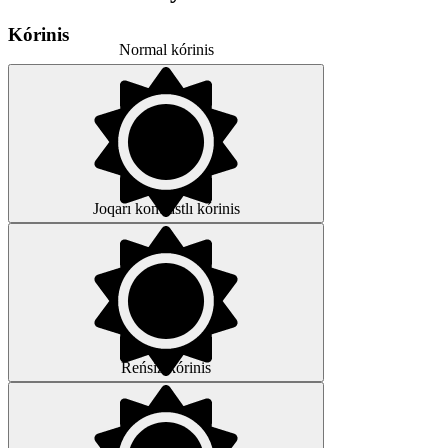
Kórinis
Normal kórinis
Joqarı kontrastlı kórinis
Reńsiz kórinis