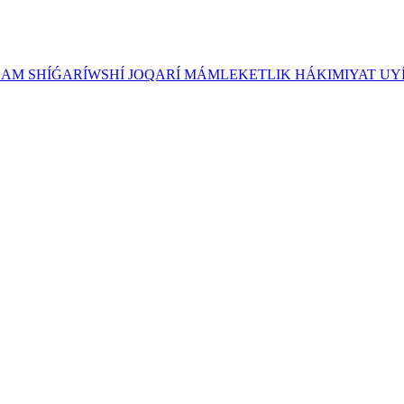
ZAM SHÍǴARÍWSHÍ JOQARÍ MÁMLEKETLIK HÁKIMIYAT UY