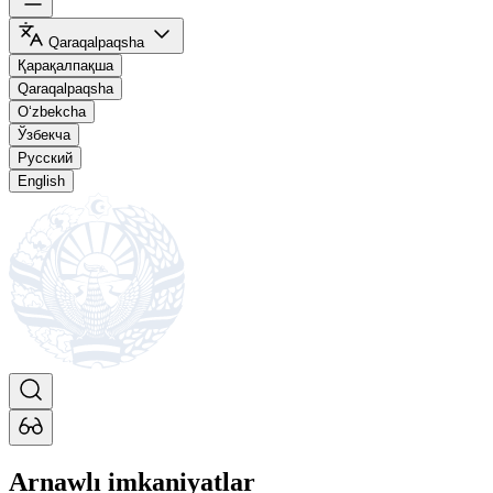
Qaraqalpaqsha
Қарақалпақша
Qaraqalpaqsha
O‘zbekcha
Ўзбекча
Русский
English
Arnawlı imkaniyatlar