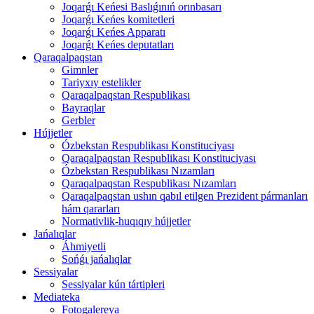
Joqarǵı Keńesi Baslıǵınıń orınbasarı
Joqarǵı Keńes komitetleri
Joqarǵı Keńes Apparatı
Joqarǵı Keńes deputatları
Qaraqalpaqstan
Gimnler
Tariyxıy estelikler
Qaraqalpaqstan Respublikası
Bayraqlar
Gerbler
Hújjetler
Ózbekstan Respublikası Konstituciyası
Qaraqalpaqstan Respublikası Konstituciyası
Ózbekstan Respublikası Nızamları
Qaraqalpaqstan Respublikası Nızamları
Qaraqalpaqstan ushın qabıl etilgen Prezident pármanları
hám qararları
Normativlik-huqıqıy hújjetler
Jańalıqlar
Áhmiyetli
Sońǵı jańalıqlar
Sessiyalar
Sessiyalar kún tártipleri
Mediateka
Fotogalereya