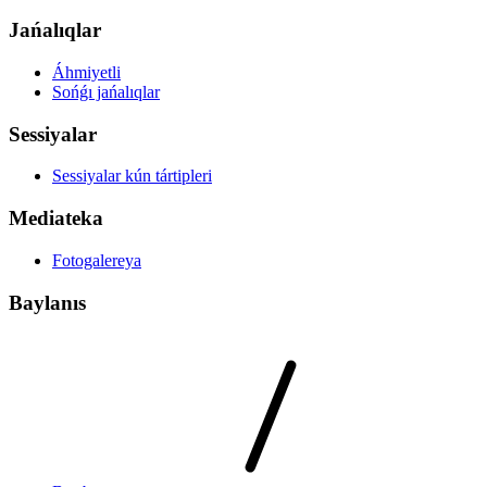
Jańalıqlar
Áhmiyetli
Sońǵı jańalıqlar
Sessiyalar
Sessiyalar kún tártipleri
Mediateka
Fotogalereya
Baylanıs