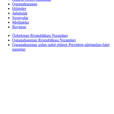
Qaraqalpaqstan
Hújjetler
Jańalıqlar
Sessiyalar
Mediateka
Baylanıs
Ózbekstan Respublikası Nızamları
Qaraqalpaqstan Respublikası Nızamları
Qaraqalpaqstan ushın qabıl etilgen Prezident pármanları hám
qararları