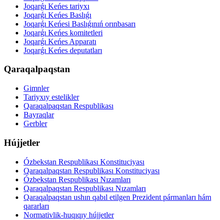
Joqarǵı Keńes tariyxı
Joqarǵı Keńes Baslıǵı
Joqarǵı Keńesi Baslıǵınıń orınbasarı
Joqarǵı Keńes komitetleri
Joqarǵı Keńes Apparatı
Joqarǵı Keńes deputatları
Qaraqalpaqstan
Gimnler
Tariyxıy estelikler
Qaraqalpaqstan Respublikası
Bayraqlar
Gerbler
Hújjetler
Ózbekstan Respublikası Konstituciyası
Qaraqalpaqstan Respublikası Konstituciyası
Ózbekstan Respublikası Nızamları
Qaraqalpaqstan Respublikası Nızamları
Qaraqalpaqstan ushın qabıl etilgen Prezident pármanları hám
qararları
Normativlik-huqıqıy hújjetler