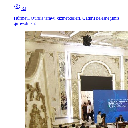
33
Húrmetli Qurılıs tarawı xızmetkerleri, Qádirli keleshegimiz
qurıwshıları!