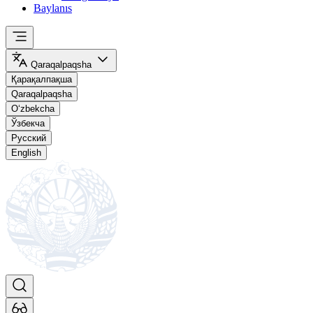
Baylanıs
Qaraqalpaqsha
Қарақалпақша
Qaraqalpaqsha
O‘zbekcha
Ўзбекча
Русский
English