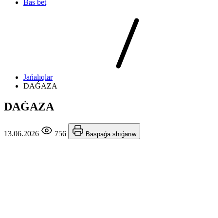
Bas bet
Jańalıqlar
DAǴAZA
DAǴAZA
13.06.2026
756
Baspaǵa shıǵarıw