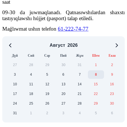
saat
09-30 da juwmaqlanadı. Qatnasıwshılardan shaxstı
tastıyıqlawshı hújjet (pasport) talap etiledi.
Maǵlıwmat ushın telefon
61-222-74-77
Август
2026
Дүй
Сий
Сәр
Пий
Жұм
Шем
Екш
27
28
29
30
31
1
2
3
4
5
6
7
8
9
10
11
12
13
14
15
16
17
18
19
20
21
22
23
24
25
26
27
28
29
30
31
1
2
3
4
5
6