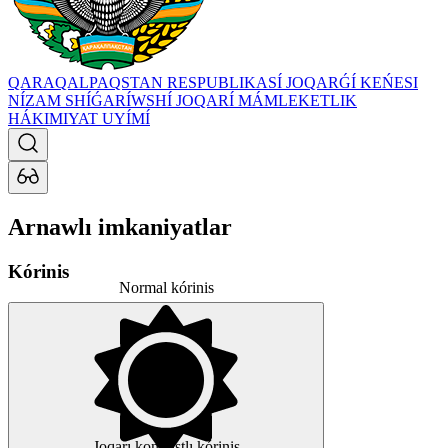
QARAQALPAQSTAN RESPUBLIKASÍ JOQARǴÍ KEŃESI
NÍZAM SHÍǴARÍWSHÍ JOQARÍ MÁMLEKETLIK
HÁKIMIYAT UYÍMÍ
Arnawlı imkaniyatlar
Kórinis
Normal kórinis
Joqarı kontrastlı kórinis