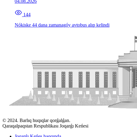
04.08.2026
144
Nókiske 44 dana zamanagóy avtobus alıp kelindi
© 2024. Barlıq huqıqlar qorǵalǵan.
Qaraqalpaqstan Respublikası Joqarǵı Keńesi
Joqarǵı Keńes haqqında