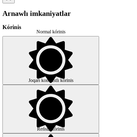
Arnawlı imkaniyatlar
Kórinis
Normal kórinis
Joqarı kontrastlı kórinis
Reńsiz kórinis