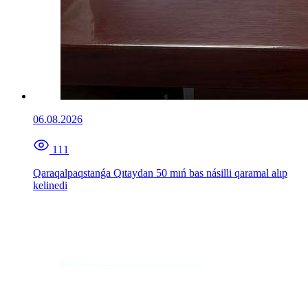
06.08.2026
111
Qaraqalpaqstanǵa Qıtaydan 50 mıń bas násilli qaramal alıp
kelinedi