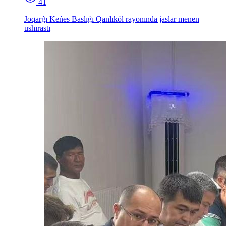
41
Joqarǵı Keńes Baslıǵı Qanlıkól rayonında jaslar menen
ushırastı