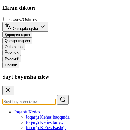
Ekran diktorı
Qosıw/Óshiriw
Qaraqalpaqsha
Қарақалпақша
Qaraqalpaqsha
O‘zbekcha
Ўзбекча
Русский
English
Sayt boyınsha izlew
Joqarǵı Keńes
Joqarǵı Keńes haqqında
Joqarǵı Keńes tariyxı
Joqarǵı Keńes Baslıǵı