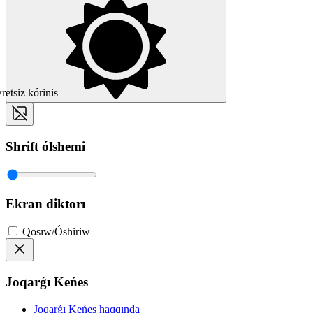
etsiz kórinis
Shrift ólshemi
Ekran diktorı
Qosıw/Óshiriw
Joqarǵı Keńes
Joqarǵı Keńes haqqında