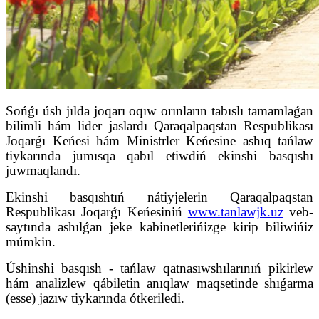
Sońǵı úsh jılda joqarı oqıw orınların tabıslı tamamlaǵan
bilimli hám lider jaslardı Qaraqalpaqstan Respublikası
Joqarǵı Keńesi hám Ministrler Keńesine ashıq tańlaw
tiykarında jumısqa qabıl etiwdiń ekinshi basqıshı
juwmaqlandı.
Ekinshi basqıshtıń nátiyjelerin Qaraqalpaqstan
Respublikası Joqarǵı Keńesiniń
www.tanlawjk.uz
veb-
saytında ashılǵan jeke kabinetlerińizge kirip biliwińiz
múmkin.
Úshinshi basqısh - tańlaw qatnasıwshılarınıń pikirlew
hám analizlew qábiletin anıqlaw maqsetinde shıǵarma
(esse) jazıw tiykarında ótkeriledi.