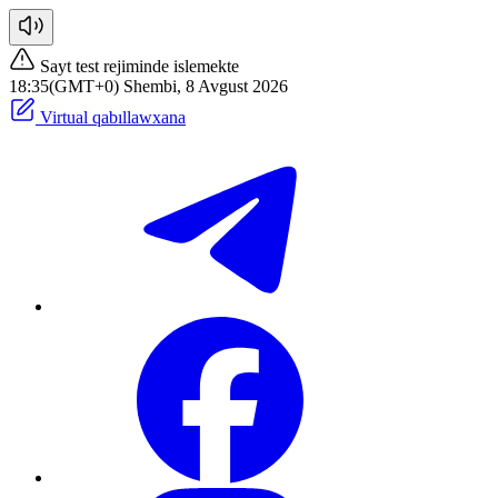
Sayt test rejiminde islemekte
18:35(GMT+0) Shembi, 8 Avgust 2026
Virtual qabıllawxana