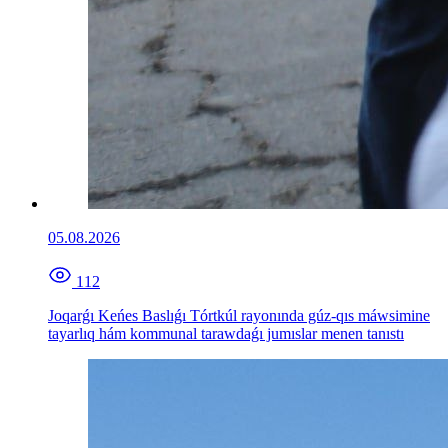
05.08.2026
112
Joqarǵı Keńes Baslıǵı Tórtkúl rayonında gúz-qıs máwsimine
tayarlıq hám kommunal tarawdaǵı jumıslar menen tanıstı