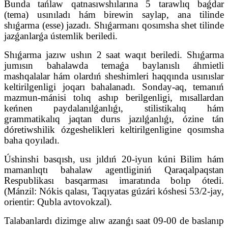
Bunda tańlaw qatnasıwshılarına 5 tarawlıq baǵdar
(tema) usınıladı hám birewin saylap, ana tilinde
shıǵarma (esse) jazadı. Shıǵarmanı qosımsha shet tilinde
jazǵanlarǵa ústemlik beriledi.
Shıǵarma jazıw ushın 2 saat waqıt beriledi. Shıǵarma
jumısın bahalawda temaǵa baylanıslı áhmietli
mashqalalar hám olardıń sheshimleri haqqında usınıslar
keltirilgenligi joqarı bahalanadı. Sonday-aq, temanıń
mazmun-mánisi tolıq ashıp berilgenligi, mısallardan
keńnen paydalanılǵanlıǵı, stilistikalıq hám
grammatikalıq jaqtan durıs jazılǵanlıǵı, ózine tán
dóretiwshilik ózgeshelikleri keltirilgenligine qosımsha
baha qoyıladı.
Úshinshi basqısh, usı jıldıń 20-iyun kúni Bilim hám
mamanlıqtı bahalaw agentliginiń Qaraqalpaqstan
Respublikası basqarması imaratında bolıp ótedi.
(Mánzil: Nókis qalası, Taqıyatas gúzári kóshesi 53/2-jay,
orientir: Qubla avtovokzal).
Talabanlardı dizimge alıw azanǵı saat 09-00 de baslanıp