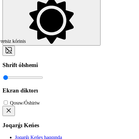
etsiz kórinis
Shrift ólshemi
Ekran diktorı
Qosıw/Óshiriw
Joqarǵı Keńes
Joqarǵı Keńes haqqında