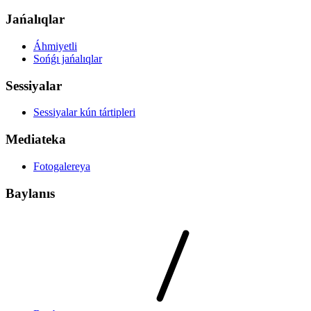
Jańalıqlar
Áhmiyetli
Sońǵı jańalıqlar
Sessiyalar
Sessiyalar kún tártipleri
Mediateka
Fotogalereya
Baylanıs