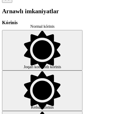
Arnawlı imkaniyatlar
Kórinis
Normal kórinis
Joqarı kontrastlı kórinis
Reńsiz kórinis