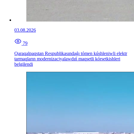
03.08.2026
79
Qaraqalpaqstan Respublikasındaǵı tómen kúshleniwli elektr
tarmaqların modernizaciyalawdıń maqsetli kórsetkishleri
belgilendi