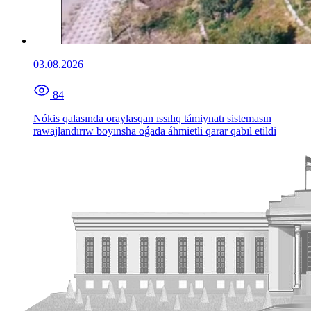
03.08.2026
84
Nókis qalasında oraylasqan ıssılıq támiynatı sistemasın
rawajlandırıw boyınsha oǵada áhmietli qarar qabıl etildi