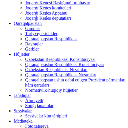
Joqarǵı Keńesi Baslıǵınıń orınbasarı
Joqarǵı Keńes komitetleri
Joqarǵı Keńes Apparatı
Joqarǵı Keńes deputatları
Qaraqalpaqstan
Gimnler
Tariyxıy estelikler
Qaraqalpaqstan Respublikası
Bayraqlar
Gerbler
Hújjetler
Ózbekstan Respublikası Konstituciyası
Qaraqalpaqstan Respublikası Konstituciyası
Ózbekstan Respublikası Nızamları
Qaraqalpaqstan Respublikası Nızamları
Qaraqalpaqstan ushın qabıl etilgen Prezident pármanları
hám qararları
Normativlik-huqıqıy hújjetler
Jańalıqlar
Áhmiyetli
Sońǵı jańalıqlar
Sessiyalar
Sessiyalar kún tártipleri
Mediateka
Fotogalereya