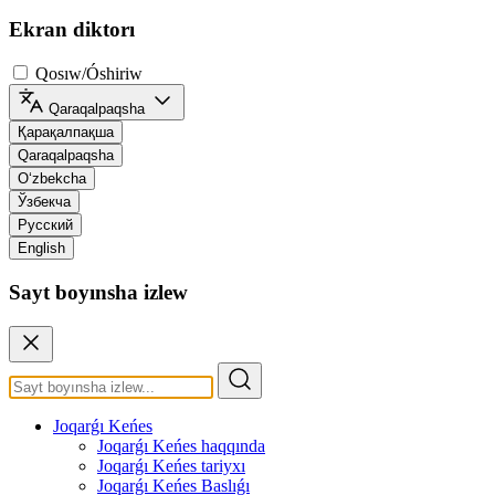
Ekran diktorı
Qosıw/Óshiriw
Qaraqalpaqsha
Қарақалпақша
Qaraqalpaqsha
O‘zbekcha
Ўзбекча
Русский
English
Sayt boyınsha izlew
Joqarǵı Keńes
Joqarǵı Keńes haqqında
Joqarǵı Keńes tariyxı
Joqarǵı Keńes Baslıǵı