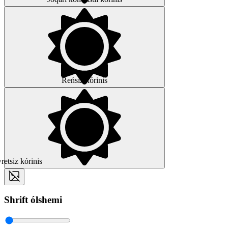
Reńsiz kórinis
etsiz kórinis
Shrift ólshemi