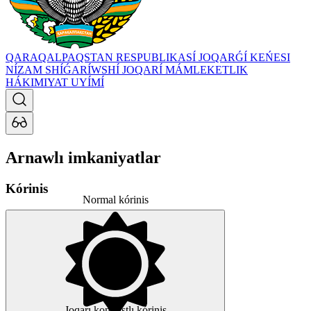
QARAQALPAQSTAN RESPUBLIKASÍ JOQARǴÍ KEŃESI
NÍZAM SHÍǴARÍWSHÍ JOQARÍ MÁMLEKETLIK
HÁKIMIYAT UYÍMÍ
Arnawlı imkaniyatlar
Kórinis
Normal kórinis
Joqarı kontrastlı kórinis