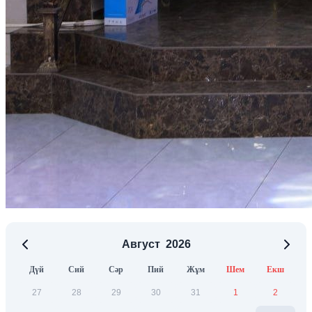
Август
2026
Дүй
Сий
Сәр
Пий
Жұм
Шем
Екш
27
28
29
30
31
1
2