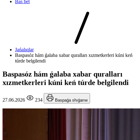
Bas bet
Jańalıqlar
Baspasóz hám ǵalaba xabar quralları xızmetkerleri kúni keń
túrde belgilendi
Baspasóz hám ǵalaba xabar quralları
xızmetkerleri kúni keń túrde belgilendi
27.06.2026
234
Baspaǵa shıǵarıw