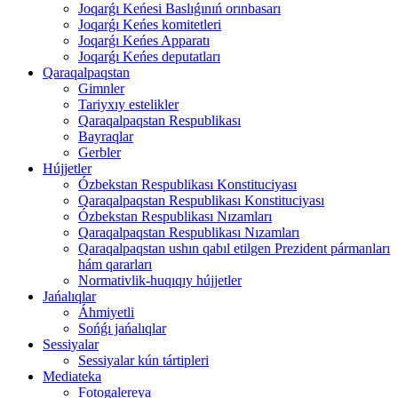
Joqarǵı Keńesi Baslıǵınıń orınbasarı
Joqarǵı Keńes komitetleri
Joqarǵı Keńes Apparatı
Joqarǵı Keńes deputatları
Qaraqalpaqstan
Gimnler
Tariyxıy estelikler
Qaraqalpaqstan Respublikası
Bayraqlar
Gerbler
Hújjetler
Ózbekstan Respublikası Konstituciyası
Qaraqalpaqstan Respublikası Konstituciyası
Ózbekstan Respublikası Nızamları
Qaraqalpaqstan Respublikası Nızamları
Qaraqalpaqstan ushın qabıl etilgen Prezident pármanları
hám qararları
Normativlik-huqıqıy hújjetler
Jańalıqlar
Áhmiyetli
Sońǵı jańalıqlar
Sessiyalar
Sessiyalar kún tártipleri
Mediateka
Fotogalereya