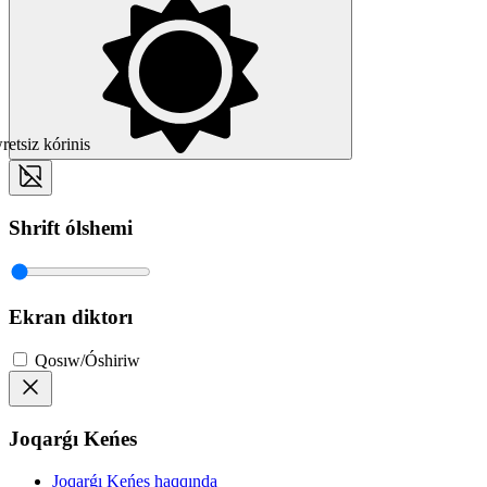
etsiz kórinis
Shrift ólshemi
Ekran diktorı
Qosıw/Óshiriw
Joqarǵı Keńes
Joqarǵı Keńes haqqında