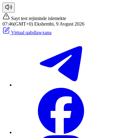
Sayt test rejiminde islemekte
07:47(GMT+0) Ekshembi, 9 Avgust 2026
Virtual qabıllawxana