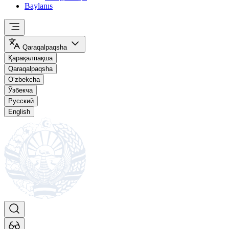
Baylanıs
Qaraqalpaqsha
Қарақалпақша
Qaraqalpaqsha
O‘zbekcha
Ўзбекча
Русский
English