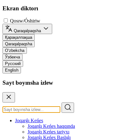
Ekran diktorı
Qosıw/Óshiriw
Qaraqalpaqsha
Қарақалпақша
Qaraqalpaqsha
O‘zbekcha
Ўзбекча
Русский
English
Sayt boyınsha izlew
Joqarǵı Keńes
Joqarǵı Keńes haqqında
Joqarǵı Keńes tariyxı
Joqarǵı Keńes Baslıǵı