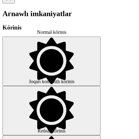
Arnawlı imkaniyatlar
Kórinis
Normal kórinis
Joqarı kontrastlı kórinis
Reńsiz kórinis