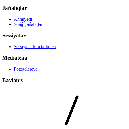
Jańalıqlar
Áhmiyetli
Sońǵı jańalıqlar
Sessiyalar
Sessiyalar kún tártipleri
Mediateka
Fotogalereya
Baylanıs