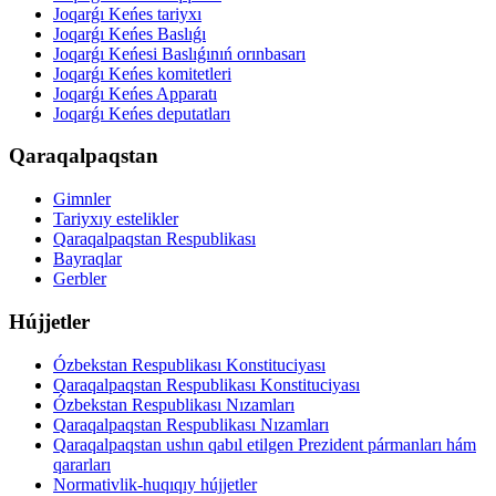
Joqarǵı Keńes tariyxı
Joqarǵı Keńes Baslıǵı
Joqarǵı Keńesi Baslıǵınıń orınbasarı
Joqarǵı Keńes komitetleri
Joqarǵı Keńes Apparatı
Joqarǵı Keńes deputatları
Qaraqalpaqstan
Gimnler
Tariyxıy estelikler
Qaraqalpaqstan Respublikası
Bayraqlar
Gerbler
Hújjetler
Ózbekstan Respublikası Konstituciyası
Qaraqalpaqstan Respublikası Konstituciyası
Ózbekstan Respublikası Nızamları
Qaraqalpaqstan Respublikası Nızamları
Qaraqalpaqstan ushın qabıl etilgen Prezident pármanları hám
qararları
Normativlik-huqıqıy hújjetler