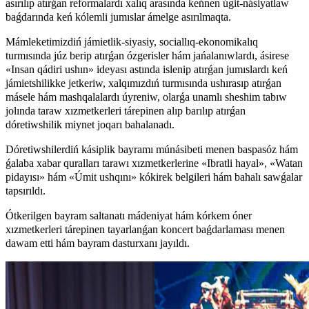
asırılıp atırǵan reformalardı xalıq arasında keńnen úgit-násiyatlaw
baǵdarında keń kólemli jumıslar ámelge asırılmaqta.
Mámleketimizdiń jámietlik-siyasiy, sociallıq-ekonomikalıq
turmısında júz berip atırǵan ózgerisler hám jańalanıwlardı, ásirese
«Insan qádiri ushın» ideyası astında islenip atırǵan jumıslardı keń
jámietshilikke jetkeriw, xalqımızdıń turmısında ushırasıp atırǵan
másele hám mashqalalardı úyreniw, olarǵa unamlı sheshim tabıw
jolında taraw xızmetkerleri tárepinen alıp barılıp atırǵan
dóretiwshilik miynet joqarı bahalanadı.
Dóretiwshilerdiń kásiplik bayramı múnásibeti menen baspasóz hám
ǵalaba xabar quralları tarawı xızmetkerlerine «Ibratli hayal», «Watan
pidayısı» hám «Úmit ushqını» kókirek belgileri hám bahalı sawǵalar
tapsırıldı.
Ótkerilgen bayram saltanatı mádeniyat hám kórkem óner
xızmetkerleri tárepinen tayarlanǵan koncert baǵdarlaması menen
dawam etti hám bayram dasturxanı jayıldı.