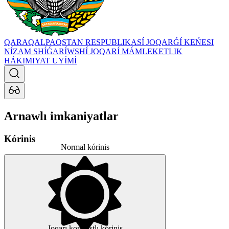
QARAQALPAQSTAN RESPUBLIKASÍ JOQARǴÍ KEŃESI
NÍZAM SHÍǴARÍWSHÍ JOQARÍ MÁMLEKETLIK
HÁKIMIYAT UYÍMÍ
Arnawlı imkaniyatlar
Kórinis
Normal kórinis
Joqarı kontrastlı kórinis