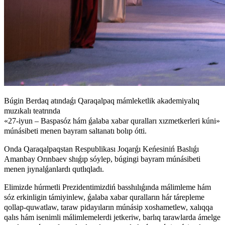
Búgin Berdaq atındaǵı Qaraqalpaq mámleketlik akademiyalıq
muzıkalı teatrında
«27-iyun – Baspasóz hám ǵalaba xabar quralları xızmetkerleri kúni»
múnásibeti menen bayram saltanatı bolıp ótti.
Onda Qaraqalpaqstan Respublikası Joqarǵı Keńesiniń Baslıǵı
Amanbay Orınbaev shıǵıp sóylep, búgingi bayram múnásibeti
menen jıynalǵanlardı qutlıqladı.
Elimizde húrmetli Prezidentimizdiń basshılıǵında málimleme hám
sóz erkinligin támiyinlew, ǵalaba xabar quralların hár tárepleme
qollap-quwatlaw, taraw pidayıların múnásip xoshametlew, xalıqqa
qalıs hám isenimli málimlemelerdi jetkeriw, barlıq tarawlarda ámelge