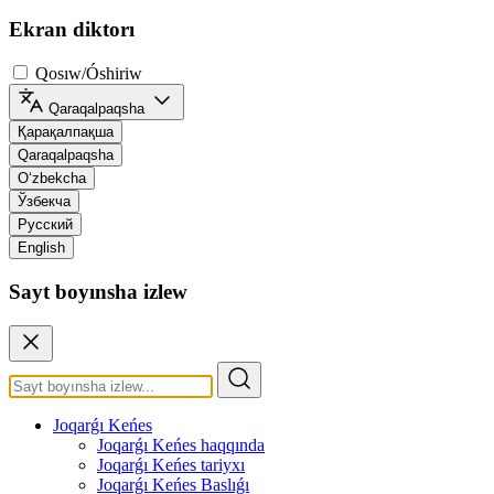
Ekran diktorı
Qosıw/Óshiriw
Qaraqalpaqsha
Қарақалпақша
Qaraqalpaqsha
O‘zbekcha
Ўзбекча
Русский
English
Sayt boyınsha izlew
Joqarǵı Keńes
Joqarǵı Keńes haqqında
Joqarǵı Keńes tariyxı
Joqarǵı Keńes Baslıǵı