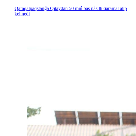
Qaraqalpaqstanǵa Qıtaydan 50 mıń bas násilli qaramal alıp
kelinedi