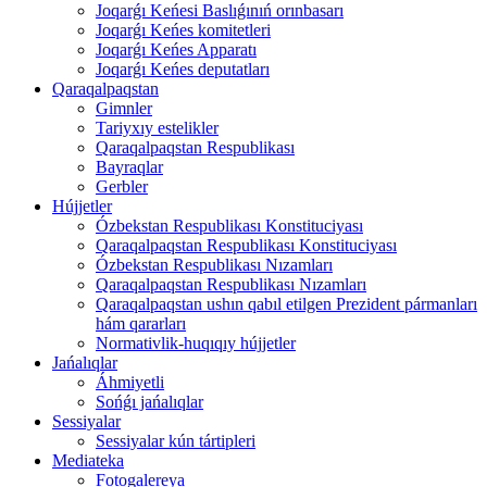
Joqarǵı Keńesi Baslıǵınıń orınbasarı
Joqarǵı Keńes komitetleri
Joqarǵı Keńes Apparatı
Joqarǵı Keńes deputatları
Qaraqalpaqstan
Gimnler
Tariyxıy estelikler
Qaraqalpaqstan Respublikası
Bayraqlar
Gerbler
Hújjetler
Ózbekstan Respublikası Konstituciyası
Qaraqalpaqstan Respublikası Konstituciyası
Ózbekstan Respublikası Nızamları
Qaraqalpaqstan Respublikası Nızamları
Qaraqalpaqstan ushın qabıl etilgen Prezident pármanları
hám qararları
Normativlik-huqıqıy hújjetler
Jańalıqlar
Áhmiyetli
Sońǵı jańalıqlar
Sessiyalar
Sessiyalar kún tártipleri
Mediateka
Fotogalereya