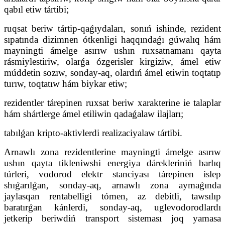
qabıl etiw tártibi;
ruqsat beriw tártip-qaǵıydaları, sonıń ishinde, rezident
sıpatında dizimnen ótkenligi haqqındaǵı gúwalıq hám
mayningti ámelge asırıw ushın ruxsatnamanı qayta
rásmiylestiriw, olarǵa ózgerisler kirgiziw, ámel etiw
múddetin sozıw, sonday-aq, olardıń ámel etiwin toqtatıp
turıw, toqtatıw hám biykar etiw;
rezidentler tárepinen ruxsat beriw xarakterine ie talaplar
hám shártlerge ámel etiliwin qadaǵalaw ilajları;
tabılǵan kripto-aktivlerdi realizaciyalaw tártibi.
Arnawlı zona rezidentlerine mayningti ámelge asırıw
ushın qayta tikleniwshi energiya dárekleriniń barlıq
túrleri, vodorod elektr stanciyası tárepinen islep
shıǵarılǵan, sonday-aq, arnawlı zona aymaǵında
jaylasqan rentabelligi tómen, az debitli, tawsılıp
baratırǵan kánlerdi, sonday-aq, uglevodorodlardı
jetkerip beriwdiń transport sisteması joq yamasa