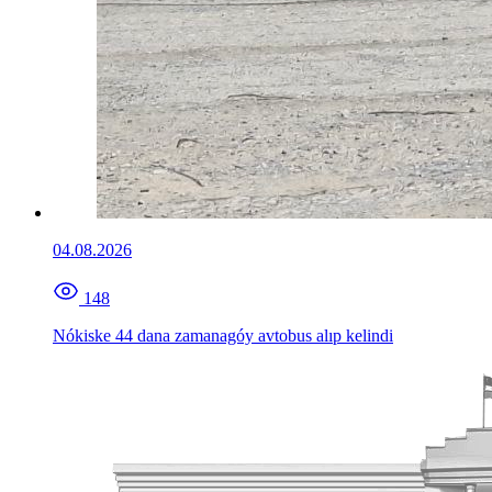
04.08.2026
148
Nókiske 44 dana zamanagóy avtobus alıp kelindi