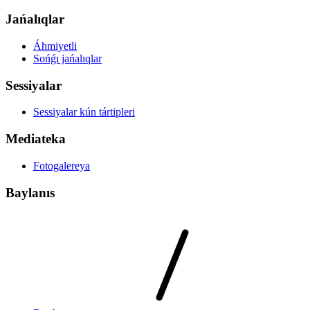
Jańalıqlar
Áhmiyetli
Sońǵı jańalıqlar
Sessiyalar
Sessiyalar kún tártipleri
Mediateka
Fotogalereya
Baylanıs