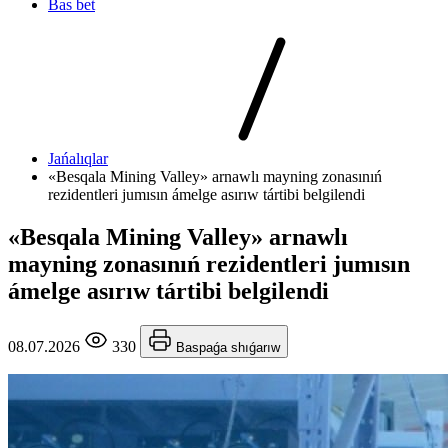
Bas bet
Jańalıqlar
«Besqala Mining Valley» arnawlı mayning zonasınıń
rezidentleri jumısın ámelge asırıw tártibi belgilendi
«Besqala Mining Valley» arnawlı
mayning zonasınıń rezidentleri jumısın
ámelge asırıw tártibi belgilendi
08.07.2026
330
Baspaǵa shıǵarıw