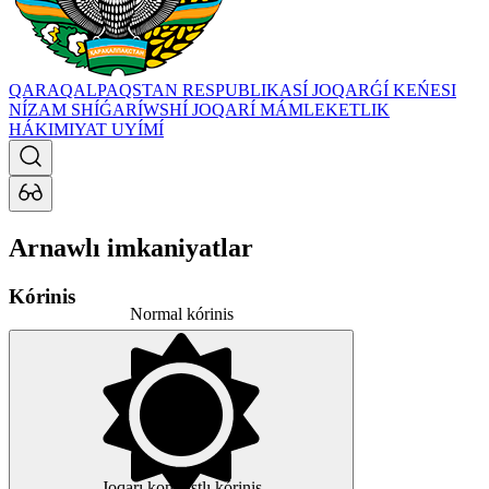
QARAQALPAQSTAN RESPUBLIKASÍ JOQARǴÍ KEŃESI
NÍZAM SHÍǴARÍWSHÍ JOQARÍ MÁMLEKETLIK
HÁKIMIYAT UYÍMÍ
Arnawlı imkaniyatlar
Kórinis
Normal kórinis
Joqarı kontrastlı kórinis