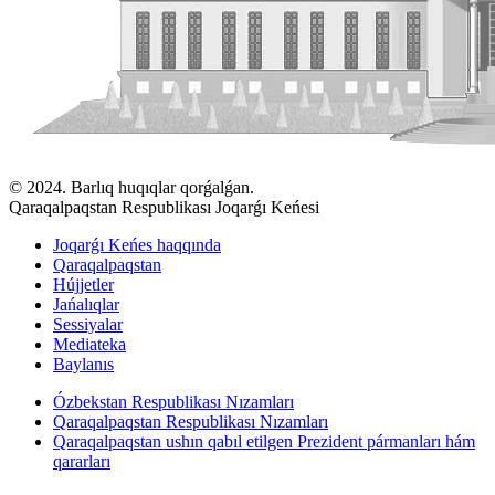
© 2024. Barlıq huqıqlar qorǵalǵan.
Qaraqalpaqstan Respublikası Joqarǵı Keńesi
Joqarǵı Keńes haqqında
Qaraqalpaqstan
Hújjetler
Jańalıqlar
Sessiyalar
Mediateka
Baylanıs
Ózbekstan Respublikası Nızamları
Qaraqalpaqstan Respublikası Nızamları
Qaraqalpaqstan ushın qabıl etilgen Prezident pármanları hám
qararları