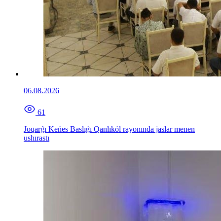
06.08.2026
61
Joqarǵı Keńes Baslıǵı Qanlıkól rayonında jaslar menen
ushırastı