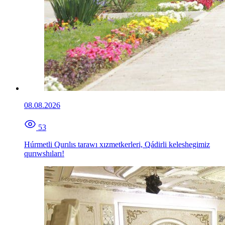
08.08.2026
53
Húrmetli Qurılıs tarawı xızmetkerleri, Qádirli keleshegimiz
qurıwshıları!