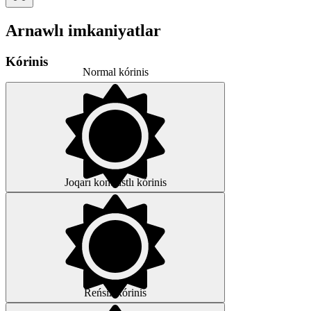
Arnawlı imkaniyatlar
Kórinis
Normal kórinis
Joqarı kontrastlı kórinis
Reńsiz kórinis