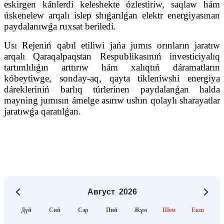
eskirgen kánlerdi keleshekte ózlestiriw, saqlaw hám
úskenelew arqalı islep shıǵarılǵan elektr energiyasınan
paydalanıwǵa ruxsat beriledi.
Usı Rejeniń qabıl etiliwi jańa jumıs orınların jaratıw
arqalı Qaraqalpaqstan Respublikasınıń investiciyalıq
tartımlılıǵın arttırıw hám xalıqtıń dáramatların
kóbeytiwge, sonday-aq, qayta tikleniwshi energiya
dárekleriniń barlıq túrlerinen paydalanǵan halda
mayning jumısın ámelge asırıw ushın qolaylı sharayatlar
jaratıwǵa qaratılǵan.
Август
2026
Дүй
Сий
Сәр
Пий
Жұм
Шем
Екш