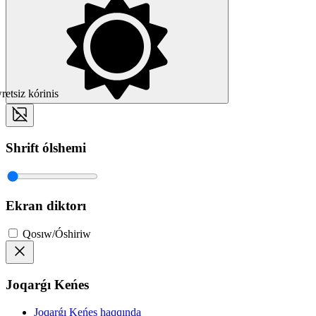
etsiz kórinis
Shrift ólshemi
Ekran diktorı
Qosıw/Óshiriw
Joqarǵı Keńes
Joqarǵı Keńes haqqında