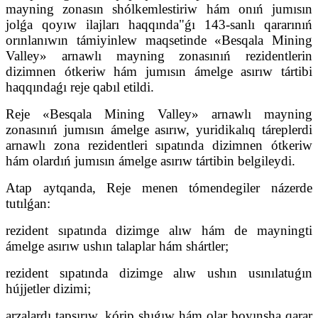
mayning zonasın shólkemlestiriw hám onıń jumısın
jolǵa qoyıw ilajları haqqında"ǵı 143-sanlı qararınıń
orınlanıwın támiyinlew maqsetinde «Besqala Mining
Valley» arnawlı mayning zonasınıń rezidentlerin
dizimnen ótkeriw hám jumısın ámelge asırıw tártibi
haqqındaǵı reje qabıl etildi.
Reje «Besqala Mining Valley» arnawlı mayning
zonasınıń jumısın ámelge asırıw, yuridikalıq táreplerdi
arnawlı zona rezidentleri sıpatında dizimnen ótkeriw
hám olardıń jumısın ámelge asırıw tártibin belgileydi.
Atap aytqanda, Reje menen tómendegiler názerde
tutılǵan:
rezident sıpatında dizimge alıw hám de mayningti
ámelge asırıw ushın talaplar hám shártler;
rezident sıpatında dizimge alıw ushın usınılatuǵın
hújjetler dizimi;
arzalardı tapsırıw, kórip shıǵıw hám olar boyınsha qarar