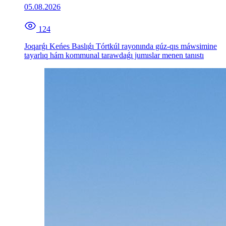
05.08.2026
124
Joqarǵı Keńes Baslıǵı Tórtkúl rayonında gúz-qıs máwsimine
tayarlıq hám kommunal tarawdaǵı jumıslar menen tanıstı