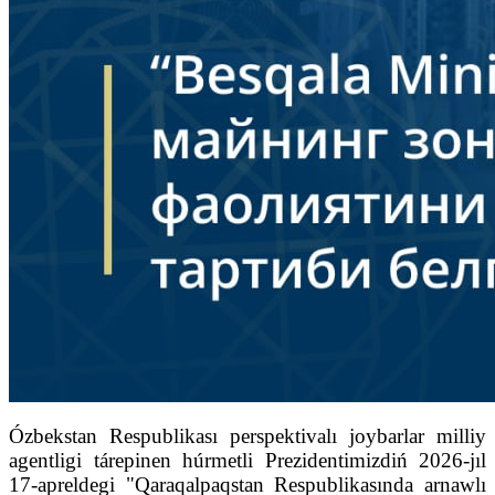
Ózbekstan Respublikası perspektivalı joybarlar milliy
agentligi tárepinen húrmetli Prezidentimizdiń 2026-jıl
17-apreldegi "Qaraqalpaqstan Respublikasında arnawlı