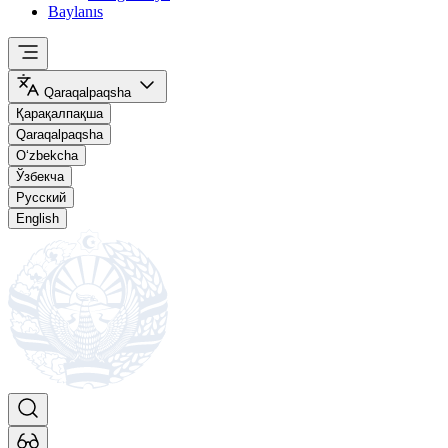
Baylanıs
Qaraqalpaqsha
Қарақалпақша
Qaraqalpaqsha
O‘zbekcha
Ўзбекча
Русский
English