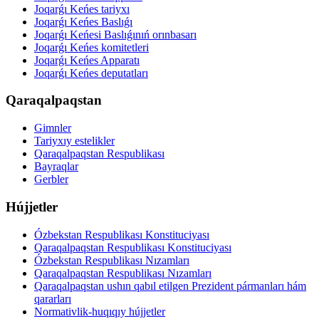
Joqarǵı Keńes tariyxı
Joqarǵı Keńes Baslıǵı
Joqarǵı Keńesi Baslıǵınıń orınbasarı
Joqarǵı Keńes komitetleri
Joqarǵı Keńes Apparatı
Joqarǵı Keńes deputatları
Qaraqalpaqstan
Gimnler
Tariyxıy estelikler
Qaraqalpaqstan Respublikası
Bayraqlar
Gerbler
Hújjetler
Ózbekstan Respublikası Konstituciyası
Qaraqalpaqstan Respublikası Konstituciyası
Ózbekstan Respublikası Nızamları
Qaraqalpaqstan Respublikası Nızamları
Qaraqalpaqstan ushın qabıl etilgen Prezident pármanları hám
qararları
Normativlik-huqıqıy hújjetler