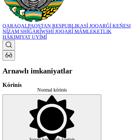
QARAQALPAQSTAN RESPUBLIKASÍ JOQARǴÍ KEŃESI
NÍZAM SHÍǴARÍWSHÍ JOQARÍ MÁMLEKETLIK
HÁKIMIYAT UYÍMÍ
Arnawlı imkaniyatlar
Kórinis
Normal kórinis
Joqarı kontrastlı kórinis