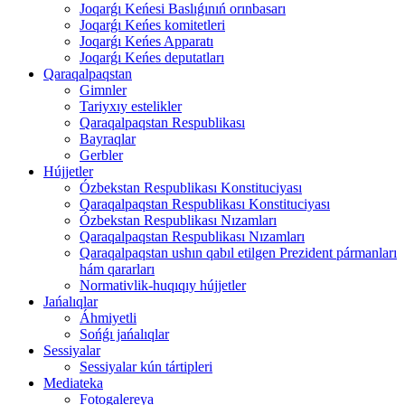
Joqarǵı Keńesi Baslıǵınıń orınbasarı
Joqarǵı Keńes komitetleri
Joqarǵı Keńes Apparatı
Joqarǵı Keńes deputatları
Qaraqalpaqstan
Gimnler
Tariyxıy estelikler
Qaraqalpaqstan Respublikası
Bayraqlar
Gerbler
Hújjetler
Ózbekstan Respublikası Konstituciyası
Qaraqalpaqstan Respublikası Konstituciyası
Ózbekstan Respublikası Nızamları
Qaraqalpaqstan Respublikası Nızamları
Qaraqalpaqstan ushın qabıl etilgen Prezident pármanları
hám qararları
Normativlik-huqıqıy hújjetler
Jańalıqlar
Áhmiyetli
Sońǵı jańalıqlar
Sessiyalar
Sessiyalar kún tártipleri
Mediateka
Fotogalereya