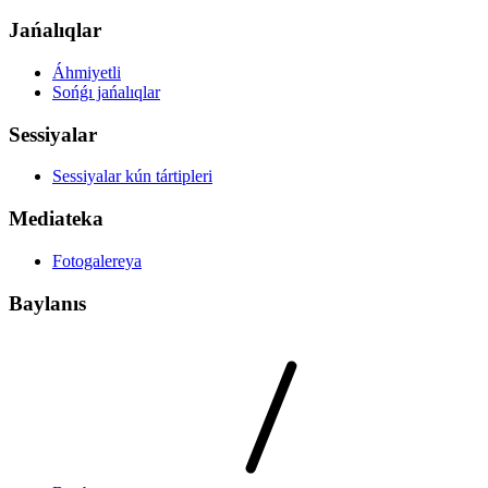
Jańalıqlar
Áhmiyetli
Sońǵı jańalıqlar
Sessiyalar
Sessiyalar kún tártipleri
Mediateka
Fotogalereya
Baylanıs