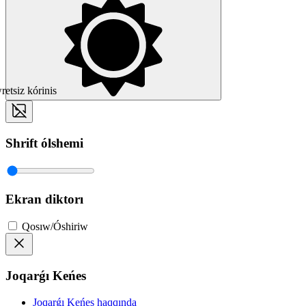
etsiz kórinis
Shrift ólshemi
Ekran diktorı
Qosıw/Óshiriw
Joqarǵı Keńes
Joqarǵı Keńes haqqında