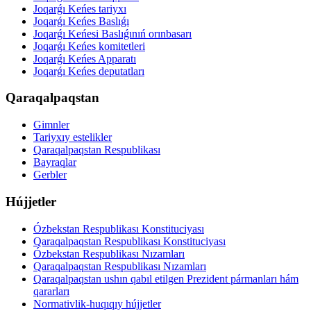
Joqarǵı Keńes tariyxı
Joqarǵı Keńes Baslıǵı
Joqarǵı Keńesi Baslıǵınıń orınbasarı
Joqarǵı Keńes komitetleri
Joqarǵı Keńes Apparatı
Joqarǵı Keńes deputatları
Qaraqalpaqstan
Gimnler
Tariyxıy estelikler
Qaraqalpaqstan Respublikası
Bayraqlar
Gerbler
Hújjetler
Ózbekstan Respublikası Konstituciyası
Qaraqalpaqstan Respublikası Konstituciyası
Ózbekstan Respublikası Nızamları
Qaraqalpaqstan Respublikası Nızamları
Qaraqalpaqstan ushın qabıl etilgen Prezident pármanları hám
qararları
Normativlik-huqıqıy hújjetler