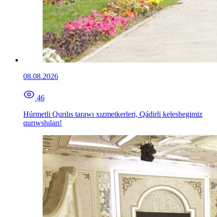
08.08.2026
46
Húrmetli Qurılıs tarawı xızmetkerleri, Qádirli keleshegimiz
qurıwshıları!