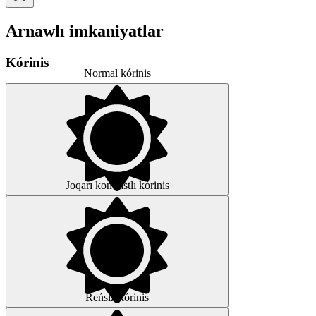
Arnawlı imkaniyatlar
Kórinis
Normal kórinis
Joqarı kontrastlı kórinis
Reńsiz kórinis