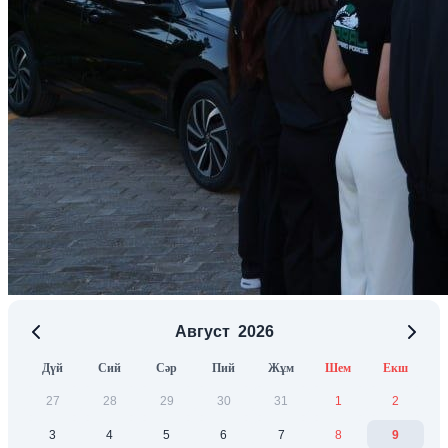
Август
2026
Дүй
Сий
Сәр
Пий
Жұм
Шем
Екш
27
28
29
30
31
1
2
3
4
5
6
7
8
9