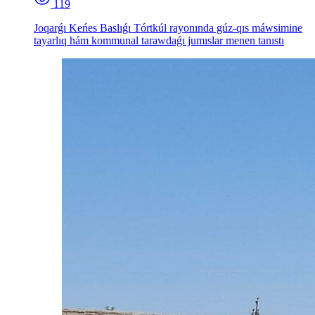
119
Joqarǵı Keńes Baslıǵı Tórtkúl rayonında gúz-qıs máwsimine
tayarlıq hám kommunal tarawdaǵı jumıslar menen tanıstı