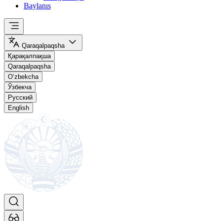
Baylanıs
Qaraqalpaqsha
Қарақалпақша
Qaraqalpaqsha
O‘zbekcha
Ўзбекча
Русский
English