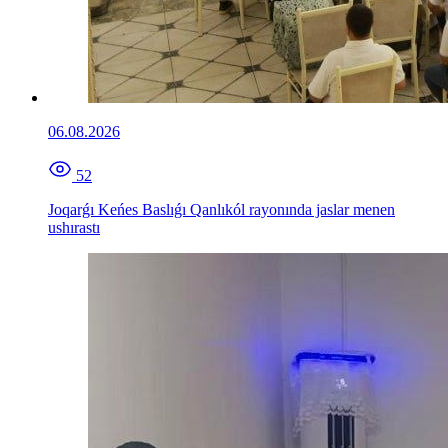
06.08.2026
52
Joqarǵı Keńes Baslıǵı Qanlıkól rayonında jaslar menen
ushırastı