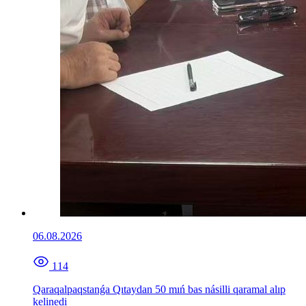
06.08.2026
114
Qaraqalpaqstanǵa Qıtaydan 50 mıń bas násilli qaramal alıp
kelinedi