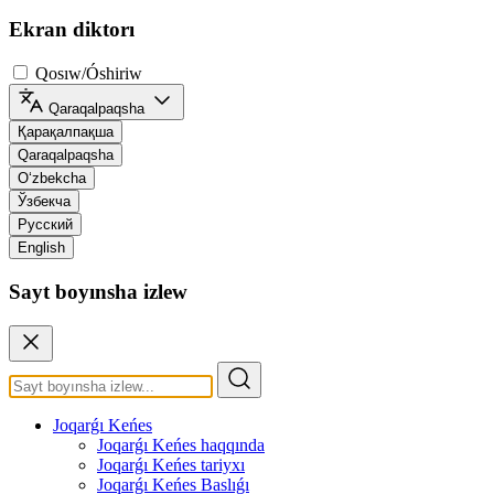
Ekran diktorı
Qosıw/Óshiriw
Qaraqalpaqsha
Қарақалпақша
Qaraqalpaqsha
O‘zbekcha
Ўзбекча
Русский
English
Sayt boyınsha izlew
Joqarǵı Keńes
Joqarǵı Keńes haqqında
Joqarǵı Keńes tariyxı
Joqarǵı Keńes Baslıǵı