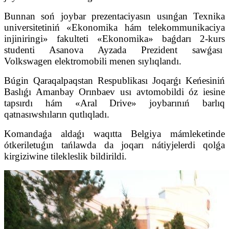
Bunnan soń joybar prezentaciyasın usınǵan Texnika
universitetiniń «Ekonomika hám telekommunikaciya
injiniringi» fakulteti «Ekonomika» baǵdarı 2-kurs
studenti Asanova Ayzada Prezident sawǵası
Volkswagen elektromobili menen sıylıqlandı.
Búgin Qaraqalpaqstan Respublikası Joqarǵı Keńesiniń
Baslıǵı Amanbay Orınbaev usı avtomobildi óz iesine
tapsırdı hám «Aral Drive» joybarınıń barlıq
qatnasıwshıların qutlıqladı.
Komandaǵa aldaǵı waqıtta Belgiya mámleketinde
ótkeriletuǵın tańlawda da joqarı nátiyjelerdi qolǵa
kirgiziwine tilekleslik bildirildi.