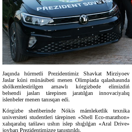
Jaqında húrmetli Prezidentimiz Shavkat Mirziyoev
Jaslar kúni múnásibeti menen Olimpiada qalashasında
shólkemlestirilgen arnawlı kórgizbede elimizdiń
belsendi jasları tárepinen jaratılǵan innovaciyalıq
islenbeler menen tanısqan edi.
Kórgizbe sheńberinde Nókis mámleketlik texnika
universiteti studentleri tárepinen «Shell Eco-marathon»
xalıqaralıq tańlawı ushın islep shıǵılǵan «Aral Drive»
joybarı Prezidentimizge tanıstırıldı.